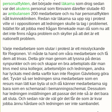
personalflykten
, det började med
läkarna
som drog sedan
var det
akutens
personal som försvann därefter slutade 40
av
ambulansen
200 medarbetare och nu har personalflykten
nått kvinnokliniken. Redan när läkarna sa upp sig i protest
ville vi i oppositionen att ledningen skulle ta tag i problemet.
Istället för att jobba med frågan förnekade man då som nu att
det inte finns några problem och skyller på att det är ett
nationellt problem.
Varje medarbetare som slutar i protest är ett misslyckande
för Regionen. Vi måste ta hand om våra medarbetare och få
dem att trivas. Detta gör man genom att lyssna på deras
synpunkter och oro och skapar en bra arbetsplats där man
trivs med sina kollegor, arbetsmiljön och ledningen, andra
har lyckats med detta varför kan inte Region Gävleborg göra
det. Tyvärr så ser ledningen sina medarbetare som en
resurs man lätt kan byta ut och då känner medarbetarna sig
bara som en schemarad i bemanningsschemat. Dessutom
har ledningen inställningen att passar det inte så är det bara
att sluta. Och sedan när de väl gör det får de som är kvar
jobba ännu hårdare och ledningen ser inte sambandet.