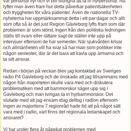
vår personal flyr och vi blir tvungna att ta in hyrpersonal. Nu
lyfter man även fram hur detta påverkar patientsäkerheten
och tryggheten för våra patienter. Även de nationella TV-
nyheterna har uppmärksammat detta i ett par dagar och allt
som ofta så är det just Region Gävleborg lyfts fram som där
problemen är som störst. Ingen från den politiska ledningen
ställs till svars eller rättare sagt de ställer inte upp på
intervjuer eftersom de har semester. När sjukvården krisar
och allmänheten vill ha svar så har man som politiker inte
någon semester, där är det bara att kavla upp ärmarna och
ta sitt ansvar.
Redan i början på veckan blev jag kontaktad av Sveriges
radio P4 Gävleborg och de önskade att jag tillsammans med
någon från majoriteten skulle vara med och diskutera
problematiken med att barnmorskor säger upp sig i
Gävleborg och man tvingas ta in hyrbarnmorskor. Det
slutade med att jag ensam idag deltog i radion eftersom
ingen av majoritens 7 regionråd hade tid att på något sätt
vara med i radio, vart finns det regionala ledarskapet och
ansvaret?
Vi har under flera år påpekat problemen med