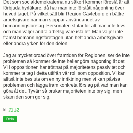
Det som socialdemokraterna nu säkert kommer föreslå är att
förbjuda hyrläkare, då har man inte förstått någonting över
huvud taget. På vilket sätt blir Region Gävleborg en bättre
arbetsgivare när man stoppar användandet av
bemanningsföretag. Personalen slutar för att man inte trivs
och man väljer andra arbetsgivare istället. Man väljer inte
främst bemanningsföretagen utan helt andra arbetsgivare
eller andra yrken för den delen.
Jag är mycket oroad över framtiden för Regionen, ser de inte
problemen så kommer de inte heller göra någonting åt det.
Vi i oppositionen har tröttnat på majoritetens passivitet och
kommer ta tag i detta utifrån vår roll som opposition. Vi kan
alltså inte besluta om en ny inriktning men vi kan påvisa
problemen och lägga fram konkreta förslag på vad man kan
göra åt det. Tyvärr så brukar majoriteten inte bry sig, men
skam den som ger sig.
kl.
21:42
Dela