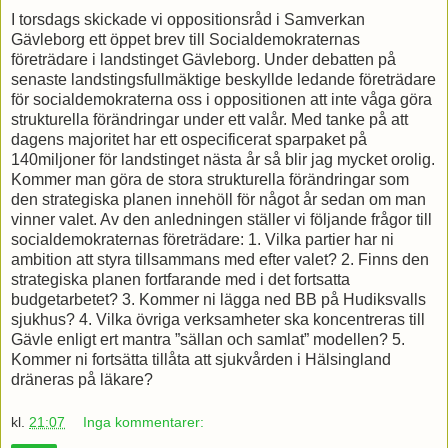
I torsdags skickade vi oppositionsråd i Samverkan
Gävleborg ett öppet brev till Socialdemokraternas
företrädare i landstinget Gävleborg. Under debatten på
senaste landstingsfullmäktige beskyllde ledande företrädare
för socialdemokraterna oss i oppositionen att inte våga göra
strukturella förändringar under ett valår. Med tanke på att
dagens majoritet har ett ospecificerat sparpaket på
140miljoner för landstinget nästa år så blir jag mycket orolig.
Kommer man göra de stora strukturella förändringar som
den strategiska planen innehöll för något år sedan om man
vinner valet. Av den anledningen ställer vi följande frågor till
socialdemokraternas företrädare: 1. Vilka partier har ni
ambition att styra tillsammans med efter valet? 2. Finns den
strategiska planen fortfarande med i det fortsatta
budgetarbetet? 3. Kommer ni lägga ned BB på Hudiksvalls
sjukhus? 4. Vilka övriga verksamheter ska koncentreras till
Gävle enligt ert mantra ”sällan och samlat” modellen? 5.
Kommer ni fortsätta tillåta att sjukvården i Hälsingland
dräneras på läkare?
kl.
21:07
Inga kommentarer: