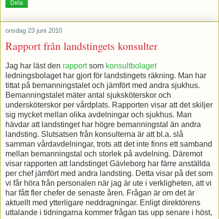
Dela
onsdag 23 juni 2010
Rapport från landstingets konsulter
Jag har läst den
rapport
som
konsultbolaget
ledningsbolaget har gjort för landstingets räkning. Man har
tittat på bemanningstalet och jämfört med andra sjukhus.
Bemanningstalet mäter antal sjuksköterskor och
undersköterskor per vårdplats. Rapporten visar att det skiljer
sig mycket mellan olika avdelningar och sjukhus. Man
hävdar att landstinget har högre bemanningstal än andra
landsting. Slutsatsen från konsulterna är att bl.a. slå
samman vårdavdelningar, trots att det inte finns ett samband
mellan bemanningstal och storlek på avdelning. Däremot
visar rapporten att landstinget Gävleborg har färre anställda
per chef jämfört med andra landsting. Detta visar på det som
vi får höra från personalen när jag är ute i verkligheten, att vi
har fått fler chefer de senaste åren. Frågan är om det är
aktuellt med ytterligare neddragningar. Enligt direktörens
uttalande i tidningarna kommer frågan tas upp senare i höst,