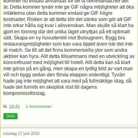
kommer nu endast användas för de få hemmamatcher det
är. Detta kommer tyvärr inte ge GIF några möjligheter att öka
intäkterna utan detta kommer endast ge GIF högre
kostnader. Risken är att detta blir det sänke som gör att GIF
inte orkar hålla sig kvar i allsvenskan. Man skulle så klart ha
gjort en lösning där det unika läget utnyttjas på ett optimalt
sätt. Skapa en ny huvudentré mot Bolougnern. Bygg bra
restaurangmöjligheter som kan vara öppet även när det inte
är match. Se till att det finns kommersiella ytor som andra
aktörer kan hyra. Allt detta tillsammans med en utveckling av
koncerthuset med möjlighet till hotell. Allt detta kan så klart
inte göras på en gång, men skapa en tydlig bild av vart man
vill och bygg sedan den första etappen ordentligt. Tyvärr
hade jag inte möjlighet att vara med på fullmäktige idag, då
hade det funnits en skeptisk röst till dagens
kompromissförslag.
kl.
18:41
1 kommentar:
Dela
torsdag 17 juni 2010