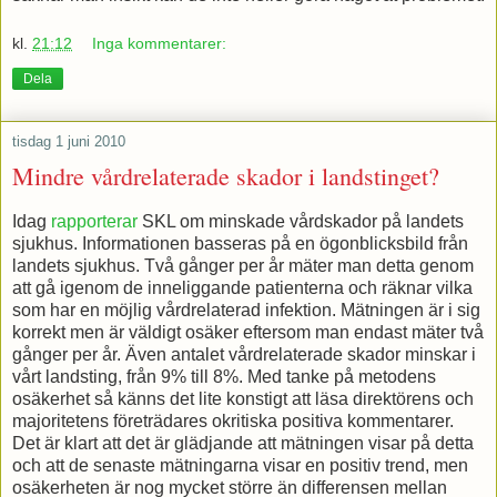
kl.
21:12
Inga kommentarer:
Dela
tisdag 1 juni 2010
Mindre vårdrelaterade skador i landstinget?
Idag
rapporterar
SKL om minskade vårdskador på landets
sjukhus. Informationen basseras på en ögonblicksbild från
landets sjukhus. Två gånger per år mäter man detta genom
att gå igenom de inneliggande patienterna och räknar vilka
som har en möjlig vårdrelaterad infektion. Mätningen är i sig
korrekt men är väldigt osäker eftersom man endast mäter två
gånger per år. Även antalet vårdrelaterade skador minskar i
vårt landsting, från 9% till 8%. Med tanke på metodens
osäkerhet så känns det lite konstigt att läsa direktörens och
majoritetens företrädares okritiska positiva kommentarer.
Det är klart att det är glädjande att mätningen visar på detta
och att de senaste mätningarna visar en positiv trend, men
osäkerheten är nog mycket större än differensen mellan