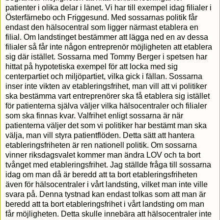
patienter i olika delar i länet. Vi har till exempel idag filialer i
Österfärnebo och Friggesund. Med sossarnas politik får
endast den hälsocentral som ligger närmast etablera en
filial. Om landstinget bestämmer att lägga ned en av dessa
filialer så får inte någon entreprenör möjligheten att etablera
sig där istället. Sossarna med Tommy Berger i spetsen har
hittat på hypotetiska exempel för att locka med sig
centerpartiet och miljöpartiet, vilka gick i fällan. Sossarna
inser inte vikten av etableringsfrihet, man vill att vi politiker
ska bestämma vart entreprenörer ska få etablera sig istället
för patienterna själva väljer vilka hälsocentraler och filialer
som ska finnas kvar. Valfrihet enligt sossarna är när
patienterna väljer det som vi politiker har bestämt man ska
välja, man vill styra patientflöden. Detta sätt att hantera
etableringsfriheten är ren nationell politik. Om sossarna
vinner riksdagsvalet kommer man ändra LOV och ta bort
tvånget med etableringsfrihet. Jag ställde fråga till sossarna
idag om man då är beredd att ta bort etableringsfriheten
även för hälsocentraler i vårt landsting, vilket man inte ville
svara på. Denna tystnad kan endast tolkas som att man är
beredd att ta bort etableringsfrihet i vårt landsting om man
får möjligheten. Detta skulle innebära att hälsocentraler inte