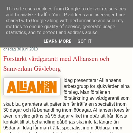
This site uses cookies from Google to deliver its services
Patrik Stenvard
and to analyze traffic. Your IP address and user-agent are
shared with Google along with performance and security
metrics to ensure quality of service, generate usage
Tankar från ett moderat regionråd
statistics, and to detect and address abuse.
LEARN MORE
GOT IT
onsdag 30 juni 2010
Förstärkt vårdgaranti med Alliansen och
Samverkan Gävleborg
Idag presenterar Alliansens
arbetsgrupp för sjukvården sina
förslag. Man förslår en
förstärkning av vårdgaranti som
ska bl.a. garantera att patienten får träffa en specialist inom
30 dagar och få behandling inom 60dagar. Alliansen föreslår
även en yttre gräns på 95 dagar vilket innebär att från första
kontakt till att behandling påbörjas ska inte ta längre än
95dagar. Idag får man träffa specialist inom 90dagar men