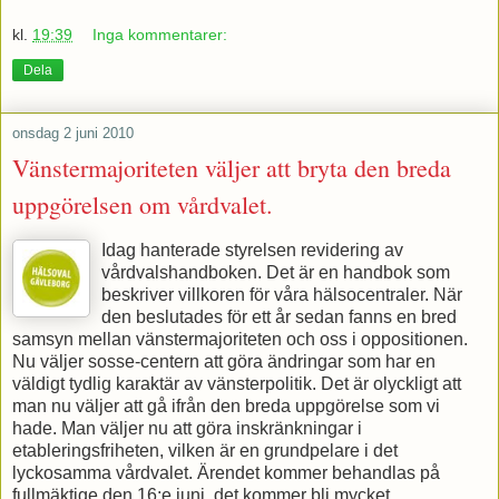
kl.
19:39
Inga kommentarer:
Dela
onsdag 2 juni 2010
Vänstermajoriteten väljer att bryta den breda
uppgörelsen om vårdvalet.
Idag hanterade styrelsen revidering av
vårdvalshandboken. Det är en handbok som
beskriver villkoren för våra hälsocentraler. När
den beslutades för ett år sedan fanns en bred
samsyn mellan vänstermajoriteten och oss i oppositionen.
Nu väljer sosse-centern att göra ändringar som har en
väldigt tydlig karaktär av vänsterpolitik. Det är olyckligt att
man nu väljer att gå ifrån den breda uppgörelse som vi
hade. Man väljer nu att göra inskränkningar i
etableringsfriheten, vilken är en grundpelare i det
lyckosamma vårdvalet. Ärendet kommer behandlas på
fullmäktige den 16:e juni, det kommer bli mycket