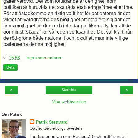
gäller vårdval. Det som fortfarande är oenighet inom
politiken är huruvida det ska råda etableringsfrihet eller inte.
För att åstadkomma en riktig valfrihet för patienterna är det
viktigt att vårdgivarna ges möjlighet att etablera sig där det
finns möjlighet för dem och inte där politikerna tycker att de
gör minst ”skada” för vår egen verksamhet. Det var klart från
de röd-gröna både nationellt och lokalt att man inte vill ge
patienterna denna möjlighet.
kl.
15:56
Inga kommentarer:
Dela
‹
›
Startsida
Visa webbversion
Om Patrik
Patrik Stenvard
Gävle, Gävleborg, Sweden
Jag har uppdrag som Regionråd och ordförande i