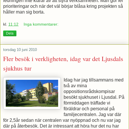
ledningen inte klarar av att styra verksamheten. Man gör fel
prioriteringar och när det väl börjar blåsa kring projekten så
håller man sig borta.
kl.
11:12
Inga kommentarer:
Dela
torsdag 10 juni 2010
Fler besök i verkligheten, idag var det Ljusdals
sjukhus tur
Idag har jag tillsammans med
två av mina
oppositionsrådskompisar
besökt sjukhuset i Ljusdal. På
förmiddagen träffade vi
föräldrar och personal på
familjecentralen. Jag var där
för 2,5år sedan när centralen var nyöppnad och nu var jag
där på återbesök. Det är intressant att höra hur det nu har