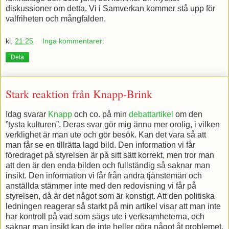
diskussioner om detta. Vi i Samverkan kommer stå upp för
valfriheten och mångfalden.
kl.
21:25
Inga kommentarer:
Dela
Stark reaktion från Knapp-Brink
Idag svarar
Knapp
och co. på min
debattartikel
om den
”tysta kulturen”. Deras svar gör mig ännu mer orolig, i vilken
verklighet är man ute och gör besök. Kan det vara så att
man får se en tillrätta lagd bild. Den information vi får
föredraget på styrelsen är på sitt sätt korrekt, men tror man
att den är den enda bilden och fullständig så saknar man
insikt. Den information vi får från andra tjänstemän och
anställda stämmer inte med den redovisning vi får på
styrelsen, då är det något som är konstigt. Att den politiska
ledningen reagerar så starkt på min artikel visar att man inte
har kontroll på vad som sägs ute i verksamheterna, och
saknar man insikt kan de inte heller göra något åt problemet.