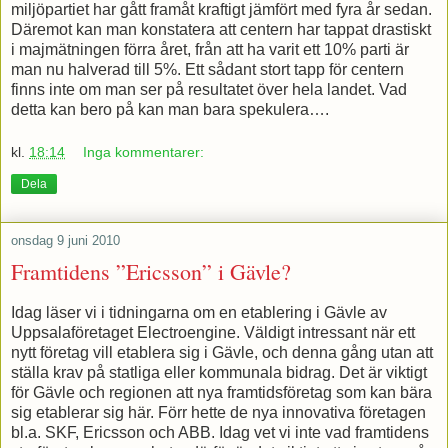
miljöpartiet har gått framåt kraftigt jämfört med fyra år sedan.
Däremot kan man konstatera att centern har tappat drastiskt
i majmätningen förra året, från att ha varit ett 10% parti är
man nu halverad till 5%. Ett sådant stort tapp för centern
finns inte om man ser på resultatet över hela landet. Vad
detta kan bero på kan man bara spekulera….
kl.
18:14
Inga kommentarer:
Dela
onsdag 9 juni 2010
Framtidens ”Ericsson” i Gävle?
Idag läser vi i tidningarna om en etablering i Gävle av
Uppsalaföretaget Electroengine. Väldigt intressant när ett
nytt företag vill etablera sig i Gävle, och denna gång utan att
ställa krav på statliga eller kommunala bidrag. Det är viktigt
för Gävle och regionen att nya framtidsföretag som kan bära
sig etablerar sig här. Förr hette de nya innovativa företagen
bl.a. SKF, Ericsson och ABB. Idag vet vi inte vad framtidens