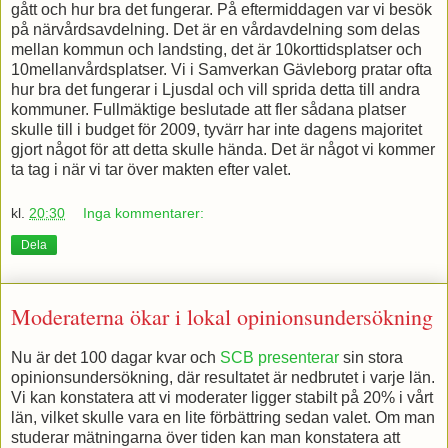
gått och hur bra det fungerar. På eftermiddagen var vi besök
på närvårdsavdelning. Det är en vårdavdelning som delas
mellan kommun och landsting, det är 10korttidsplatser och
10mellanvårdsplatser. Vi i Samverkan Gävleborg pratar ofta
hur bra det fungerar i Ljusdal och vill sprida detta till andra
kommuner. Fullmäktige beslutade att fler sådana platser
skulle till i budget för 2009, tyvärr har inte dagens majoritet
gjort något för att detta skulle hända. Det är något vi kommer
ta tag i när vi tar över makten efter valet.
kl.
20:30
Inga kommentarer:
Dela
Moderaterna ökar i lokal opinionsundersökning
Nu är det 100 dagar kvar och
SCB presenterar
sin stora
opinionsundersökning, där resultatet är nedbrutet i varje län.
Vi kan konstatera att vi moderater ligger stabilt på 20% i vårt
län, vilket skulle vara en lite förbättring sedan valet. Om man
studerar mätningarna över tiden kan man konstatera att