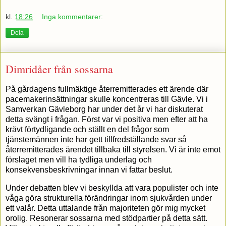
kl.
18:26
Inga kommentarer:
Dela
Dimridåer från sossarna
På gårdagens fullmäktige återremitterades ett ärende där
pacemakerinsättningar skulle koncentreras till Gävle. Vi i
Samverkan Gävleborg har under det år vi har diskuterat
detta svängt i frågan. Först var vi positiva men efter att ha
krävt förtydligande och ställt en del frågor som
tjänstemännen inte har gett tillfredställande svar så
återremitterades ärendet tillbaka till styrelsen. Vi är inte emot
förslaget men vill ha tydliga underlag och
konsekvensbeskrivningar innan vi fattar beslut.
Under debatten blev vi beskyllda att vara populister och inte
våga göra strukturella förändringar inom sjukvården under
ett valår. Detta uttalande från majoriteten gör mig mycket
orolig. Resonerar sossarna med stödpartier på detta sätt.