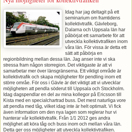
Idag har jag deltagit på ett
seminarium om framtidens
kollektivtrafik. Gävleborg,
Dalarna och Uppsala län har
påbörjat ett samarbete för att
utveckla kollektivtrafiken inom
våra län. För vissa är detta ett
sätt att påbörja en
regionbildning mellan dessa län. Jag anser inte vi ska
stressa fram någon storregion. Det viktigaste är att vi
samarbetar mer över länsgränserna. Ett viktigt område är
kollektivtrafik och skapa möjligheter för pendling inom ett
större områe. För oss i Gävle är det viktigt att vi utvecklar
möjligheten att pendla söderut till Uppsala och Stockholm.
Idag dagspendlar en del av mina kollegor på Ericsson till
Kista med en specialchartrad buss. Det mest naturliga vore
att pendla med tåg, vilket idag inte är helt optimalt. Vi fick
även information om den nya lagen som reglerar hur vi
hanterar vår kollektivtrafik. Från 1/1 2012 ges andra
möjlighet att köra tåg och buss inom och mellan våra län.
Detta ger oss möjligheter att utveckla kollektivtrafiken.