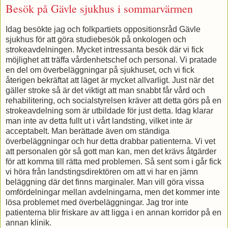
Besök på Gävle sjukhus i sommarvärmen
Idag besökte jag och folkpartiets oppositionsråd Gävle
sjukhus för att göra studiebesök på onkologen och
strokeavdelningen. Mycket intressanta besök där vi fick
möjlighet att träffa vårdenhetschef och personal. Vi pratade
en del om överbeläggningar på sjukhuset, och vi fick
återigen bekräftat att läget är mycket allvarligt. Just när det
gäller stroke så är det viktigt att man snabbt får vård och
rehabilitering, och socialstyrelsen kräver att detta görs på en
strokeavdelning som är utbildade för just detta. Idag klarar
man inte av detta fullt ut i vårt landsting, vilket inte är
acceptabelt. Man berättade även om ständiga
överbeläggningar och hur detta drabbar patienterna. Vi vet
att personalen gör så gott man kan, men det krävs åtgärder
för att komma till rätta med problemen. Så sent som i går fick
vi höra från landstingsdirektören om att vi har en jämn
beläggning där det finns marginaler. Man vill göra vissa
omfördelningar mellan avdelningarna, men det kommer inte
lösa problemet med överbeläggningar. Jag tror inte
patienterna blir friskare av att ligga i en annan korridor på en
annan klinik.