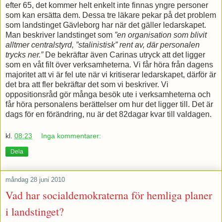
efter 65, det kommer helt enkelt inte finnas yngre personer
som kan ersätta dem. Dessa tre läkare pekar på det problem
som landstinget Gävleborg har när det gäller ledarskapet.
Man beskriver landstinget som
”en organisation som blivit
alltmer centralstyrd, ”stalinistisk” rent av, där personalen
trycks ner.”
De bekräftar även Carinas utryck att det ligger
som en våt filt över verksamheterna. Vi får höra från dagens
majoritet att vi är fel ute när vi kritiserar ledarskapet, därför är
det bra att fler bekräftar det som vi beskriver. Vi
oppositionsråd gör många besök ute i verksamheterna och
får höra personalens berättelser om hur det ligger till. Det är
dags för en förändring, nu är det 82dagar kvar till valdagen.
kl.
08:23
Inga kommentarer:
Dela
måndag 28 juni 2010
Vad har socialdemokraterna för hemliga planer
i landstinget?