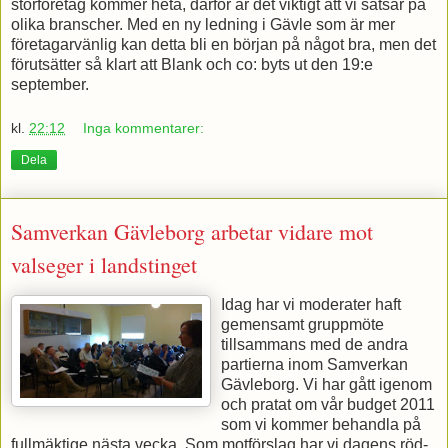
storföretag kommer heta, därför är det viktigt att vi satsar på
olika branscher. Med en ny ledning i Gävle som är mer
företagarvänlig kan detta bli en början på något bra, men det
förutsätter så klart att Blank och co: byts ut den 19:e
september.
kl.
22:12
Inga kommentarer:
Dela
Samverkan Gävleborg arbetar vidare mot
valseger i landstinget
Idag har vi moderater haft
gemensamt gruppmöte
tillsammans med de andra
partierna inom Samverkan
Gävleborg. Vi har gått igenom
och pratat om vår budget 2011
som vi kommer behandla på
fullmäktige nästa vecka. Som motförslag har vi dagens röd-