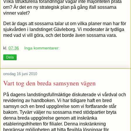
Vilka strukturella förändringar vågar inte majoriteten prata
om? Är det en ny strategisk plan på gång ifall sossarna
vinner valet?
Det är dags att sossarna talar ut om vilka planer man har för
sjukvården i landstinget Gävleborg. Vi moderater är tydliga
med vad vi vill göra, och det borde även sossarna vara.
kl.
07:36
Inga kommentarer:
Dela
onsdag 16 juni 2010
Vart tog den breda samsynen vägen
På dagens landstingsfullmäktige diskuterade vi vårdval och
revidering av handboken. Vi har tidigare haft en bred
samsyn och en bred uppgörelse som vi fortfarande står
bakom. Tyvärr väljer nu sossarna med stödpartier bryta
denna breda uppgörelse genom att inskränka
etableringsfriheten för filialer. Denna inskränkning
begränsar möjligheten att hitta flexibla lösningar för