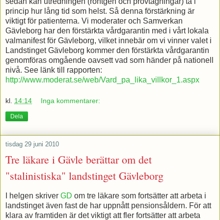
sedan kan utredningen (röntgen och provtagningar) ta i
princip hur lång tid som helst. Så denna förstärkning är
viktigt för patienterna. Vi moderater och Samverkan
Gävleborg har den förstärkta vårdgarantin med i vårt lokala
valmanifest för Gävleborg, vilket innebär om vi vinner valet i
Landstinget Gävleborg kommer den förstärkta vårdgarantin
genomföras omgående oavsett vad som händer på nationell
nivå. See länk till rapporten:
http://www.moderat.se/web/Vard_pa_lika_villkor_1.aspx
kl.
14:14
Inga kommentarer:
Dela
tisdag 29 juni 2010
Tre läkare i Gävle berättar om det
"stalinistiska" landstinget Gävleborg
I helgen skriver
GD
om tre läkare som fortsätter att arbeta i
landstinget även fast de har uppnått pensionsåldern. För att
klara av framtiden är det viktigt att fler fortsätter att arbeta