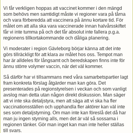
Vi får verkligen hoppas att vaccinet kommer i den mängd
som behövs men samtidigt måste vi regioner vara på tårna
och vara förberedda att vaccinera på ännu kortare tid. För
målet om att alla ska vara vaccinerade innan halvårsskiftet
får vi inte tumma på och det får absolut inte fallera p.g.a.
regionens tillkortakommande och dåliga planering.
Vi moderater i region Gävleborg börjar känna att det inte
görs tillräckligt för att klara av målet hos oss. Tempot man
har är alldeles för långsamt och beredskapen finns inte för
ännu större volymer vaccin, när det väl kommer.
Så därför har vi tillsammans med våra samarbetspartier lagt
fram konkreta förslag åtgärder man kan göra. Det
presenterades på regionstyrelsen i veckan och som vanligt
avslog man detta utan någon direkt diskussion. Man säger
att vi inte ska detaljstyra, men att säga att vi ska ha fler
vaccinationsställen och upphandla fler aktörer kan väl inte
ses som detaljstyrning. Om man inte kan föreslå det då har
man ju ingen styrning alls, men det är väl så sossarna i
regionen tänker. Gör man inget kan man inte heller ställas
till svars.