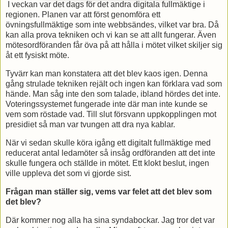
I veckan var det dags för det andra digitala fullmäktige i
regionen. Planen var att först genomföra ett
övningsfullmäktige som inte webbsändes, vilket var bra. Då
kan alla prova tekniken och vi kan se att allt fungerar. Även
mötesordföranden får öva på att hålla i mötet vilket skiljer sig
åt ett fysiskt möte.
Tyvärr kan man konstatera att det blev kaos igen. Denna
gång strulade tekniken rejält och ingen kan förklara vad som
hände. Man såg inte den som talade, ibland hördes det inte.
Voteringssystemet fungerade inte där man inte kunde se
vem som röstade vad. Till slut försvann uppkopplingen mot
presidiet så man var tvungen att dra nya kablar.
När vi sedan skulle köra igång ett digitalt fullmäktige med
reducerat antal ledamöter så insåg ordföranden att det inte
skulle fungera och ställde in mötet. Ett klokt beslut, ingen
ville uppleva det som vi gjorde sist.
Frågan man ställer sig, vems var felet att det blev som
det blev?
Där kommer nog alla ha sina syndabockar. Jag tror det var