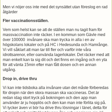
Men vi nöjer oss inte med det synsättet utan föreslog en rad
åtgärder
Fler vaccinationsställen.
Vem som helst kan se att de ställen man nu tagit fram för
massvaccination inte räcker. I en kommun som Gävle med
över 100000 invånare ska man trycka in alla i en av
högskolans lokaler och på HC i Hedesunda och Hamrånge.
Vi vill såklart att man tar till fler och varför inte våra
idrottsarenor, eller oanvända lagerlokaler. Det räcker med att
man enkelt kan ta sig dit och det finns en ingång och en yta
för att vänta 15min efter man fått dosen och en annan
utgång.
Drop in, drive thru
Vi kan inte tidsboka alla invånare utan det måste förberedas
för dropin när den stora massan ska vaccineras. Det är
redan idag stort tryck på bokningen och den app man
använder är ju hopplös och den kan man inte förlita sig på.
Vi tycker även vi bör ha drive thru lösningar i länet, detta för