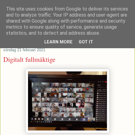
This site uses cookies from Google to deliver its services
Patrik Stenvard
and to analyze traffic. Your IP address and user-agent are
shared with Google along with performance and security
metrics to ensure quality of service, generate usage
Tankar från ett moderat regionråd
statistics, and to detect and address abuse.
LEARN MORE
GOT IT
söndag 21 februari 2021
Digitalt fullmäktige