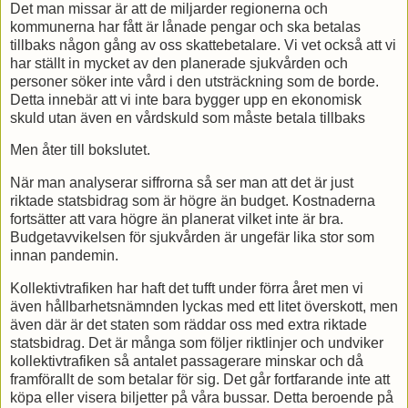
Det man missar är att de miljarder regionerna och
kommunerna har fått är lånade pengar och ska betalas
tillbaks någon gång av oss skattebetalare. Vi vet också att vi
har ställt in mycket av den planerade sjukvården och
personer söker inte vård i den utsträckning som de borde.
Detta innebär att vi inte bara bygger upp en ekonomisk
skuld utan även en vårdskuld som måste betala tillbaks
Men åter till bokslutet.
När man analyserar siffrorna så ser man att det är just
riktade statsbidrag som är högre än budget. Kostnaderna
fortsätter att vara högre än planerat vilket inte är bra.
Budgetavvikelsen för sjukvården är ungefär lika stor som
innan pandemin.
Kollektivtrafiken har haft det tufft under förra året men vi
även hållbarhetsnämnden lyckas med ett litet överskott, men
även där är det staten som räddar oss med extra riktade
statsbidrag. Det är många som följer riktlinjer och undviker
kollektivtrafiken så antalet passagerare minskar och då
framförallt de som betalar för sig. Det går fortfarande inte att
köpa eller visera biljetter på våra bussar. Detta beroende på