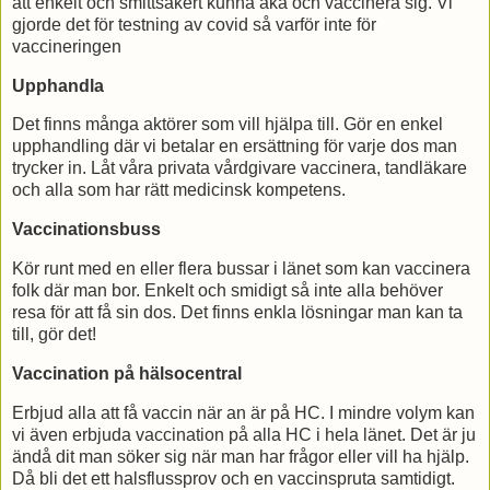
att enkelt och smittsäkert kunna åka och vaccinera sig. Vi
gjorde det för testning av covid så varför inte för
vaccineringen
Upphandla
Det finns många aktörer som vill hjälpa till. Gör en enkel
upphandling där vi betalar en ersättning för varje dos man
trycker in. Låt våra privata vårdgivare vaccinera, tandläkare
och alla som har rätt medicinsk kompetens.
Vaccinationsbuss
Kör runt med en eller flera bussar i länet som kan vaccinera
folk där man bor. Enkelt och smidigt så inte alla behöver
resa för att få sin dos. Det finns enkla lösningar man kan ta
till, gör det!
Vaccination på hälsocentral
Erbjud alla att få vaccin när an är på HC. I mindre volym kan
vi även erbjuda vaccination på alla HC i hela länet. Det är ju
ändå dit man söker sig när man har frågor eller vill ha hjälp.
Då bli det ett halsflussprov och en vaccinspruta samtidigt.