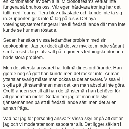
en kombination av dem alla. Microsoft teams verkar inte
fungera så bra hos oss. Vår egen hårdvara tror jag har det
tufft med Teams. Flera blev utkastade och kunde inte ta sig
in. Supporten gick inte få tag på o.s.v. Det nya
voteringssystemet fungerar inte tillfredställande där man inte
kunde se hur man röstade.
Sedan har säkert vissa ledamöter problem med sin
uppkoppling. Jag tror dock att det var mycket mindre sådant
strul än sist. Jag själv satt på regionens ledningskontor och
hade stora problem.
Men det yttersta ansvaret har fullmäktiges ordförande. Han
gjorde nog så gott han kunde men det räcker inte. Är man
ytterst ansvarig måste man också ta det ansvaret. Vissa vill
skylla på tjänstemännen men det kan man absolut inte göra.
Ordföranden ser till att han de tjänstemän han behöver för
att genomföra mötet. Sedan tror jag att man inte styr
tjänstemännen på ett tillfredställande sätt, men det är en
annan fråga.
Vad har jag för personlig ansvar? Vissa skyller på att det är
jag och vi moderater som saboterar allt. Det ligger såklart i