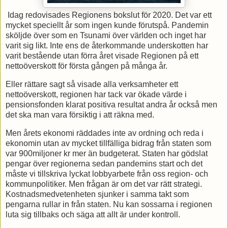
Idag redovisades Regionens bokslut för 2020. Det var ett
mycket speciellt år som ingen kunde förutspå. Pandemin
sköljde över som en Tsunami över världen och inget har
varit sig likt. Inte ens de återkommande underskotten har
varit bestående utan förra året visade Regionen på ett
nettoöverskott för första gången på många år.
Eller rättare sagt så visade alla verksamheter ett
nettoöverskott, regionen har tack var ökade värde i
pensionsfonden klarat positiva resultat andra år också men
det ska man vara försiktig i att räkna med.
Men årets ekonomi räddades inte av ordning och reda i
ekonomin utan av mycket tillfälliga bidrag från staten som
var 900miljoner kr mer än budgeterat. Staten har gödslat
pengar över regionerna sedan pandemins start och det
måste vi tillskriva lyckat lobbyarbete från oss region- och
kommunpolitiker. Men frågan är om det var rätt strategi.
Kostnadsmedvetenheten sjunker i samma takt som
pengarna rullar in från staten. Nu kan sossarna i regionen
luta sig tillbaks och säga att allt är under kontroll.