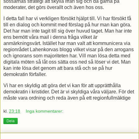
sossarnas strategi att skylla ifrån sig och då gärna på
moderater, det görs överallt och även hos oss.
I detta fall har vi verkligen försökt hjälpt till. Vi har försökt få
till en dialog och kommit med förslag på hur man kan göra.
Det har man inte tagit till sig över huvud taget. Man har inte
ens bemött våra mail i denna fråga vilket är
anmärkningsvärt. Istället har man valt att kommunicera via
regionrådet Lahenkorvas blogg vilket visar på den arrogans
och ignorans som majoriteten har. Vill man lösa detta med
digitala möten så låt oss sätta oss ned så löser vi det. Man
kan inte lösa det genom att bara stå och se på hur
demokratin förfaller.
Vi har en skyldig att göra det vi kan för att upprätthålla
demokratin i kristider. Det är vi skyldiga våra väljare. För det
måste vara ordning och reda även på ett regionfullmäktige
kl.
23:18
Inga kommentarer:
Dela