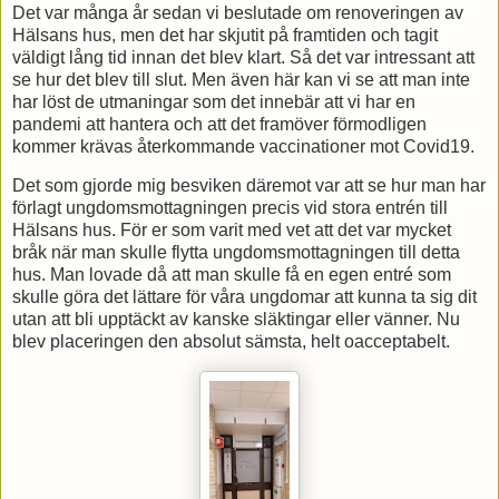
Det var många år sedan vi beslutade om renoveringen av
Hälsans hus, men det har skjutit på framtiden och tagit
väldigt lång tid innan det blev klart. Så det var intressant att
se hur det blev till slut. Men även här kan vi se att man inte
har löst de utmaningar som det innebär att vi har en
pandemi att hantera och att det framöver förmodligen
kommer krävas återkommande vaccinationer mot Covid19.
Det som gjorde mig besviken däremot var att se hur man har
förlagt ungdomsmottagningen precis vid stora entrén till
Hälsans hus. För er som varit med vet att det var mycket
bråk när man skulle flytta ungdomsmottagningen till detta
hus. Man lovade då att man skulle få en egen entré som
skulle göra det lättare för våra ungdomar att kunna ta sig dit
utan att bli upptäckt av kanske släktingar eller vänner. Nu
blev placeringen den absolut sämsta, helt oacceptabelt.