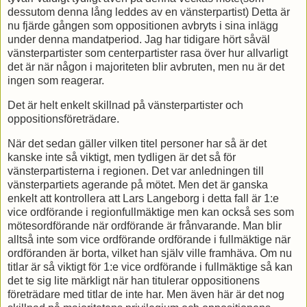
dessutom denna lång leddes av en vänsterpartist) Detta är
nu fjärde gången som oppositionen avbryts i sina inlägg
under denna mandatperiod. Jag har tidigare hört såväl
vänsterpartister som centerpartister rasa över hur allvarligt
det är när någon i majoriteten blir avbruten, men nu är det
ingen som reagerar.
Det är helt enkelt skillnad på vänsterpartister och
oppositionsföreträdare.
När det sedan gäller vilken titel personer har så är det
kanske inte så viktigt, men tydligen är det så för
vänsterpartisterna i regionen. Det var anledningen till
vänsterpartiets agerande på mötet. Men det är ganska
enkelt att kontrollera att Lars Langeborg i detta fall är 1:e
vice ordförande i regionfullmäktige men kan också ses som
mötesordförande när ordförande är frånvarande. Man blir
alltså inte som vice ordförande ordförande i fullmäktige när
ordföranden är borta, vilket han själv ville framhäva. Om nu
titlar är så viktigt för 1:e vice ordförande i fullmäktige så kan
det te sig lite märkligt när han titulerar oppositionens
företrädare med titlar de inte har. Men även här är det nog