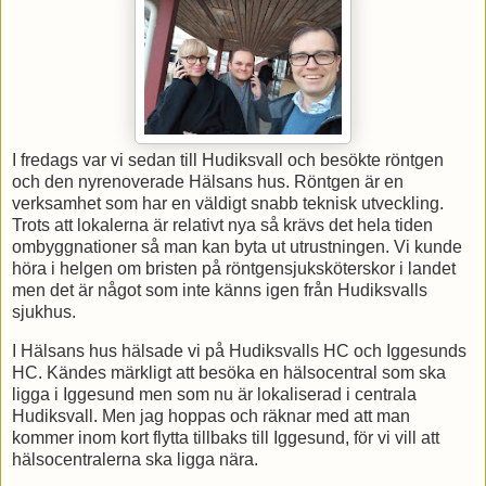
I fredags var vi sedan till Hudiksvall och besökte röntgen
och den nyrenoverade Hälsans hus. Röntgen är en
verksamhet som har en väldigt snabb teknisk utveckling.
Trots att lokalerna är relativt nya så krävs det hela tiden
ombyggnationer så man kan byta ut utrustningen. Vi kunde
höra i helgen om bristen på röntgensjuksköterskor i landet
men det är något som inte känns igen från Hudiksvalls
sjukhus.
I Hälsans hus hälsade vi på Hudiksvalls HC och Iggesunds
HC. Kändes märkligt att besöka en hälsocentral som ska
ligga i Iggesund men som nu är lokaliserad i centrala
Hudiksvall. Men jag hoppas och räknar med att man
kommer inom kort flytta tillbaks till Iggesund, för vi vill att
hälsocentralerna ska ligga nära.