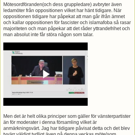
Mötesordföranden(och dess gruppledare) avbryter även
ledamöter från oppositionen vilket har hänt tidigare. När
oppositionen tidigare har påpekat att man går ifrån ämnet
och kallar oppositionen för fascister och islamafoba så rasar
majoriteten och man påpekar att det råder yttrandefrihet och
man absolut inte får störa någon som talar.
Men det är helt olika principer som gäller för vänsterpartister
än för moderater i denna församling vilket är
anmärkningsvärt. Jag har tidigare påvisat detta och det blev
tyvärr väldigt tydligt även på denna veckas möte(som