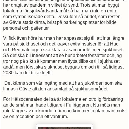
har dragit av pandemin vilket är synd. Trots att man byggt
lokalerna för sjukvårdsändamål så har man inte en entré
som symboliserade detta. Dessutom så är det, som resten
av Gävle stadskärna, brist på parkeringsplatser för både
personal och patienter.
Vi fick även höra hur man har anpassat sig till att inte längre
vara på sjukhuset och det kräver extrainsatser för att Hud
och Reumatologen ska klara av samarbetet med sjukhuset.
Så det ska bli intressant att se hur arbetet fortsätter och jag
tror nog på sikt så kommer man flytta tillbaks till sjukhuset
ändå, men först ska sjukhuset byggas om och till så tidigast
2030 kan det bli aktuellt.
Det känns som vår ingång med att ha sjukvården som ska
finnas i Gävle att den är samlad på sjukhusområdet.
För Hälsocentralen del så är lokalerna en otrolig förbättring
än de små man hade tidigare i Fullriggaren. Nu möts man
inte längre av en korridor när man kommer in utan man möts
av en reception och ett väntrum.