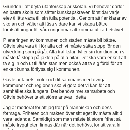
Grunden i att bryta utanförskap är skolan. Vi behöver därför
en bättre skola som sätter kunskapskraven först där varje
elev tillåts växa till sin fulla potential. Genom att fler klarar av
skolan och väljer att läsa vidare kan vi skapa bättre
förutsättningar för våra ungdomar att komma ut i arbetslivet.
Planeringen av kommunen och staden måste bli bättre.
Gävle ska vara till för alla och vi måste sätta stopp för den
utveckling som pågår. Alla trafikslag fyller sin funktion och vi
måste få stopp på jakten på alla bilar. Det ska vara enkelt att
ta sig in och ut till/från stan men också att ta sig förbi för att
enkelt kunna förflytta sig i kommunen.
Gävle är länets motor och tillsammans med övriga
kommuner och regionen ska vi göra det vi kan för att
samhället ska fungera. Det behövs mer samarbete och
Gävle behöver ta ett större ansvar i detta
Jag är moderat för att jag tror på människan och dess
förmåga. Friheten och makten över sitt eget liv måste alltid
vara ledande. Samtidigt som man måste få större frihet så
måste tryggheten finnas där när det behövs, för att vara fri