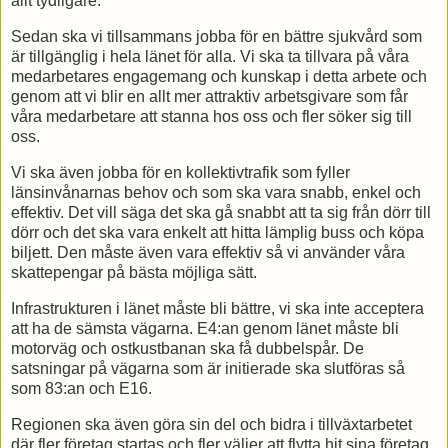
allt tydligare.
Sedan ska vi tillsammans jobba för en bättre sjukvård som
är tillgänglig i hela länet för alla. Vi ska ta tillvara på våra
medarbetares engagemang och kunskap i detta arbete och
genom att vi blir en allt mer attraktiv arbetsgivare som får
våra medarbetare att stanna hos oss och fler söker sig till
oss.
Vi ska även jobba för en kollektivtrafik som fyller
länsinvånarnas behov och som ska vara snabb, enkel och
effektiv. Det vill säga det ska gå snabbt att ta sig från dörr till
dörr och det ska vara enkelt att hitta lämplig buss och köpa
biljett. Den måste även vara effektiv så vi använder våra
skattepengar på bästa möjliga sätt.
Infrastrukturen i länet måste bli bättre, vi ska inte acceptera
att ha de sämsta vägarna. E4:an genom länet måste bli
motorväg och ostkustbanan ska få dubbelspår. De
satsningar på vägarna som är initierade ska slutföras så
som 83:an och E16.
Regionen ska även göra sin del och bidra i tillväxtarbetet
där fler företag startas och fler väljer att flytta hit sina företag.