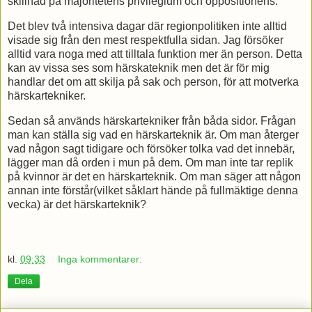
skillnad på majoritetens privilegium och oppositionens.
Det blev två intensiva dagar där regionpolitiken inte alltid
visade sig från den mest respektfulla sidan. Jag försöker
alltid vara noga med att tilltala funktion mer än person. Detta
kan av vissa ses som härskateknik men det är för mig
handlar det om att skilja på sak och person, för att motverka
härskartekniker.
Sedan så används härskartekniker från båda sidor. Frågan
man kan ställa sig vad en härskarteknik är. Om man återger
vad någon sagt tidigare och försöker tolka vad det innebär,
lägger man då orden i mun på dem. Om man inte tar replik
på kvinnor är det en härskarteknik. Om man säger att någon
annan inte förstår(vilket såklart hände på fullmäktige denna
vecka) är det härskarteknik?
kl.
09:33
Inga kommentarer:
Dela