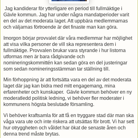
Jag kandiderar för ytterligare en period till fullmäktige i
Gävle kommun. Jag har under några mandatperioder varit
en del av det moderata laget. Att uppbära medlemmarnas
och väljarnas förtroende är det finaste man kan göra.
Imorgon börjar provvalet där våra medlemmar har möjlighet
att visa vilka personer de vill ska representera dem i
fullmäktige. Provvalen brukar vara styrande i hur listorna
utformas men är bara rådgivande och
nomineringskommittén kan sedan göra en del justeringar
som sedan nomineringsstämman tar ställning till.
Min förhoppning är att fortsätta vara en del av det moderata
laget där jag kan bidra med mitt engagemang, mina
erfarenheter och kunskaper. Gävle kommun behöver en ny
moderatledd politisk ledning, vi behöver fler moderater i
kommunens högsta beslutade församling.
Vi behöver kraftsamla för att få en tryggare stad där man ska
våga vara ute och inte riskera att utsättas för brott. Vi har sett
hur otryggheten och våldet har ökat de senaste åren och
denna trend måste brytas.