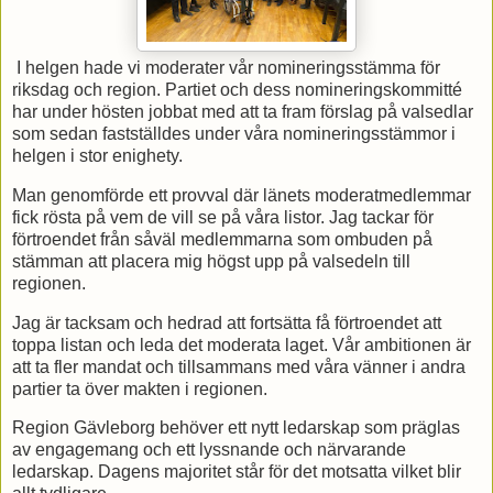
I helgen hade vi moderater vår nomineringsstämma för
riksdag och region. Partiet och dess nomineringskommitté
har under hösten jobbat med att ta fram förslag på valsedlar
som sedan fastställdes under våra nomineringsstämmor i
helgen i stor enighety.
Man genomförde ett provval där länets moderatmedlemmar
fick rösta på vem de vill se på våra listor. Jag tackar för
förtroendet från såväl medlemmarna som ombuden på
stämman att placera mig högst upp på valsedeln till
regionen.
Jag är tacksam och hedrad att fortsätta få förtroendet att
toppa listan och leda det moderata laget. Vår ambitionen är
att ta fler mandat och tillsammans med våra vänner i andra
partier ta över makten i regionen.
Region Gävleborg behöver ett nytt ledarskap som präglas
av engagemang och ett lyssnande och närvarande
ledarskap. Dagens majoritet står för det motsatta vilket blir