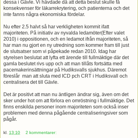
dessa i Gävle. Vi hävdade då att detta beslut skulle få
konsekvenser för läkarrekrytering, och patienterna och det
inte fanns några ekonomiska fördelar.
Nu efter 2.5 halvt så har verkligheten kommit ifatt
majoriteten. På initiativ av nyvalda ledamöter(Efter valet
2010) i oppositionen, och en ledamot ifrån majoriteten, så
har man nu gjort en ny utredning som kommer fram till just
de slutsatser som vi påpekade redan 2010. Idag har
styrelsen beslutat att lyfta ett ärende till fullmäktige där det
gamla beslutet rivs upp och att man tillåts fortsätta med
pacemakerinsättningar på Hudiksvalls sjukhus. Däremot
föreslår man att sluta med ICD pch CRT i Hudiksvall och
centralisera det till Gävle.
Det är positivt att man nu äntligen ändrar sig, även om det
sker under hot om att förlora en omröstning i fullmäktige. Det
finns enskilda personer inom majoriteten som också inser
problemen med denna pågående centraliseringsiver som
pågår.
kl.
13:10
2 kommentarer: