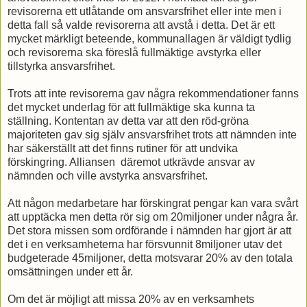
revisorerna ett utlåtande om ansvarsfrihet eller inte men i
detta fall så valde revisorerna att avstå i detta. Det är ett
mycket märkligt beteende, kommunallagen är väldigt tydlig
och revisorerna ska föreslå fullmäktige avstyrka eller
tillstyrka ansvarsfrihet.
Trots att inte revisorerna gav några rekommendationer fanns
det mycket underlag för att fullmäktige ska kunna ta
ställning. Kontentan av detta var att den röd-gröna
majoriteten gav sig själv ansvarsfrihet trots att nämnden inte
har säkerställt att det finns rutiner för att undvika
förskingring. Alliansen däremot utkrävde ansvar av
nämnden och ville avstyrka ansvarsfrihet.
Att någon medarbetare har förskingrat pengar kan vara svårt
att upptäcka men detta rör sig om 20miljoner under några år.
Det stora missen som ordförande i nämnden har gjort är att
det i en verksamheterna har försvunnit 8miljoner utav det
budgeterade 45miljoner, detta motsvarar 20% av den totala
omsättningen under ett år.
Om det är möjligt att missa 20% av en verksamhets