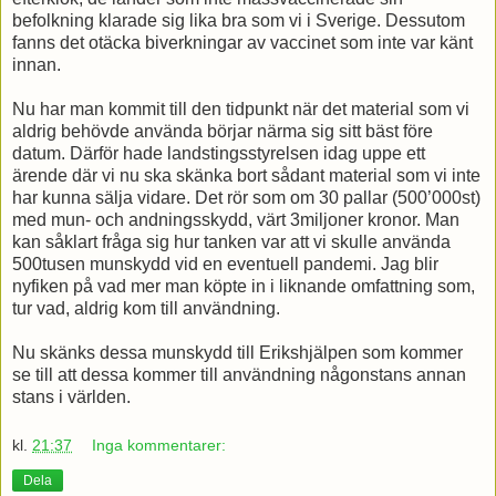
befolkning klarade sig lika bra som vi i Sverige. Dessutom
fanns det otäcka biverkningar av vaccinet som inte var känt
innan.
Nu har man kommit till den tidpunkt när det material som vi
aldrig behövde använda börjar närma sig sitt bäst före
datum. Därför hade landstingsstyrelsen idag uppe ett
ärende där vi nu ska skänka bort sådant material som vi inte
har kunna sälja vidare. Det rör som om 30 pallar (500’000st)
med mun- och andningsskydd, värt 3miljoner kronor. Man
kan såklart fråga sig hur tanken var att vi skulle använda
500tusen munskydd vid en eventuell pandemi. Jag blir
nyfiken på vad mer man köpte in i liknande omfattning som,
tur vad, aldrig kom till användning.
Nu skänks dessa munskydd till Erikshjälpen som kommer
se till att dessa kommer till användning någonstans annan
stans i världen.
kl.
21:37
Inga kommentarer:
Dela