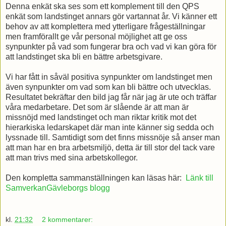
Denna enkät ska ses som ett komplement till den QPS
enkät som landstinget annars gör vartannat år. Vi känner ett
behov av att komplettera med ytterligare frågeställningar
men framförallt ge vår personal möjlighet att ge oss
synpunkter på vad som fungerar bra och vad vi kan göra för
att landstinget ska bli en bättre arbetsgivare.
Vi har fått in såväl positiva synpunkter om landstinget men
även synpunkter om vad som kan bli bättre och utvecklas.
Resultatet bekräftar den bild jag får när jag är ute och träffar
våra medarbetare. Det som är slående är att man är
missnöjd med landstinget och man riktar kritik mot det
hierarkiska ledarskapet där man inte känner sig sedda och
lyssnade till. Samtidigt som det finns missnöje så anser man
att man har en bra arbetsmiljö, detta är till stor del tack vare
att man trivs med sina arbetskollegor.
Den kompletta sammanställningen kan läsas här:
Länk till
SamverkanGävleborgs blogg
kl.
21:32
2 kommentarer: