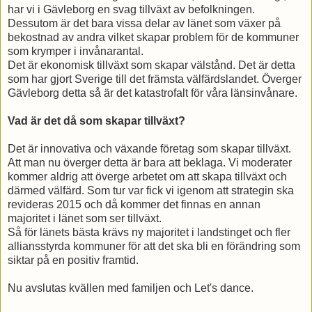
har vi i Gävleborg en svag tillväxt av befolkningen.
Dessutom är det bara vissa delar av länet som växer på
bekostnad av andra vilket skapar problem för de kommuner
som krymper i invånarantal.
Det är ekonomisk tillväxt som skapar välstånd. Det är detta
som har gjort Sverige till det främsta välfärdslandet. Överger
Gävleborg detta så är det katastrofalt för våra länsinvånare.
Vad är det då som skapar tillväxt?
Det är innovativa och växande företag som skapar tillväxt.
Att man nu överger detta är bara att beklaga. Vi moderater
kommer aldrig att överge arbetet om att skapa tillväxt och
därmed välfärd. Som tur var fick vi igenom att strategin ska
revideras 2015 och då kommer det finnas en annan
majoritet i länet som ser tillväxt.
Så för länets bästa krävs ny majoritet i landstinget och fler
alliansstyrda kommuner för att det ska bli en förändring som
siktar på en positiv framtid.
Nu avslutas kvällen med familjen och Let's dance.