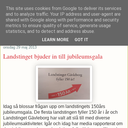
This site uses cookies from Google to deliver its services
Patrik Stenvard
and to analyze traffic. Your IP address and user-agent are
shared with Google along with performance and security
metrics to ensure quality of service, generate usage
Tankar från ett moderat regionråd
statistics, and to detect and address abuse.
LEARN MORE
GOT IT
onsdag 29 maj 2013
Landstinget bjuder in till jubileumsgala
Idag så blossar frågan upp om landstingets 150års
jubileumsgala. De flesta landstingen fyller 150 år i år och
Landstinget Gävleborg har valt att slå till med diverse
jubileumsaktiviteter. Igår och idag har media rapporterat om