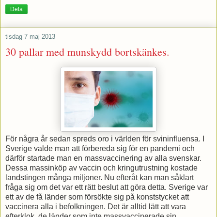
Dela
tisdag 7 maj 2013
30 pallar med munskydd bortskänkes.
För några år sedan spreds oro i världen för svininfluensa. I
Sverige valde man att förbereda sig för en pandemi och
därför startade man en massvaccinering av alla svenskar.
Dessa massinköp av vaccin och kringutrustning kostade
landstingen många miljoner. Nu efteråt kan man såklart
fråga sig om det var ett rätt beslut att göra detta. Sverige var
ett av de få länder som försökte sig på konststycket att
vaccinera alla i befolkningen. Det är alltid lätt att vara
efterklok, de länder som inte massvaccinerade sin