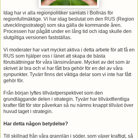
Idag har vi alla regionpolitiker samlats i Bollnäs för
regionfullmäktige. Vi har idag beslutat om den RUS (Region
utvecklingsstrategi) som ska gälla de kommande åren.
Processen har pågått under en lång tid och idag skulle den
slutgiltiga versionen fastställas.
Vi moderater har vart mycket aktiva i detta arbete för att få en
RUS som hjälper oss i länet att skapa de bästa
förutsättningar för våra länsinvånare. Mycket av det som är
skrivet är bra och vi har fått bra gehör för en del av våra
synpunkter. Tyvärr finns det viktiga delar som vi inte har fått
gehör för.
Från början lyftes tillväxtperspektivet som den
grundläggande delen i strategin. Tyvärr har tillväxtfientliga
krafter fått för stor påverkan så nu nämns knappt tillväxt över
huvud taget i strategin.
Har detta någon betydelse?
Till skillnad från våra grannlän i söder, som växer kraftigt, så