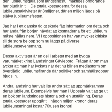
den jubileumsgala som landstingsfullmäktiges ordförande
har bjudit in till. De totala kostnaderna för dessa
jubileumsaktiviteter är 8miljoner, där en miljon läggs på
själva jubileumsfesten.
Jag har i ett ganska tidigt skede fått information om detta och
har ända från början hävdat att kostnaderna för ett jubileum
måste hållas nere. Vi i oppositionen har vart mycket kritiska
till de stora belopp som nu läggs på diverse
jubileumsevenemang.
Dessa aktiviteter är en del i arbetet med att bygga
varumärket kring Landstinget Gävleborg. Frågan är om man
tycker att man har lyckats när det nu blir en mediastorm om
överdådig jubileumsfirande där politiker och samhällstoppar
bjuds in.
Andra landsting har valt lite andra sätt att uppmärksamma
deras jubileum. Exempelvis har man i Uppsala valt att ge ut
en bok om landstingets historia och en utställning. Deras
totala kostnader uppgår till någon miljon kronor, deras
jubileumsmingel kostar 70tusen kronor!