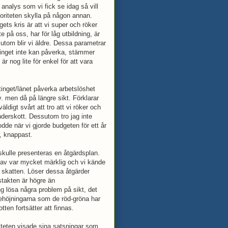
 analys som vi fick se idag så vill
oriteten skylla på någon annan.
gets kris är att vi super och röker
ite på oss, har för låg utbildning, är
utom blir vi äldre. Dessa parametrar
inget inte kan påverka, stämmer
r nog lite för enkel för att vara
tinget/länet påverka arbetslöshet
v. men då på längre sikt. Förklarar
ldigt svårt att tro att vi röker och
nderskott. Dessutom tro jag inte
odde när vi gjorde budgeten för ett år
n, knappast.
skulle presenteras en åtgärdsplan.
l av var mycket märklig och vi kände
j skatten. Löser dessa åtgärder
takten är högre än
g lösa några problem på sikt, det
ttehöjningarna som de röd-gröna har
ten fortsätter att finnas.
iteten visade sina satsningar som