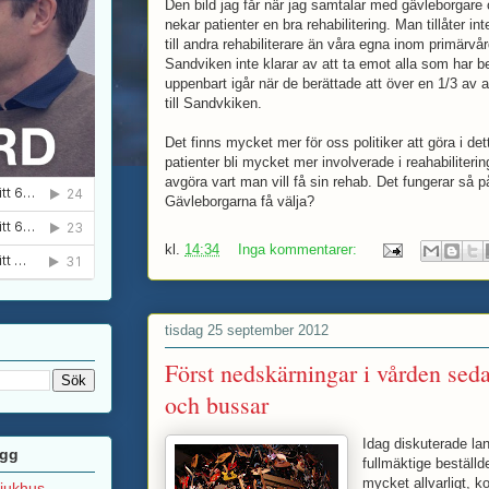
Den bild jag får när jag samtalar med gävleborgare 
nekar patienter en bra rehabilitering. Man tillåter i
till andra rehabiliterare än våra egna inom primärvå
Sandviken inte klarar av att ta emot alla som har 
uppenbart igår när de berättade att över en 1/3 av 
till Sandvkiken.
Det finns mycket mer för oss politiker att göra i det
patienter bli mycket mer involverade i reahabiliteri
avgöra vart man vill få sin rehab. Det fungerar så p
Gävleborgarna få välja?
kl.
14:34
Inga kommentarer:
tisdag 25 september 2012
Först nedskärningar i vården sedan
och bussar
Idag diskuterade la
ägg
fullmäktige beställde
mycket allvarligt, k
sjukhus