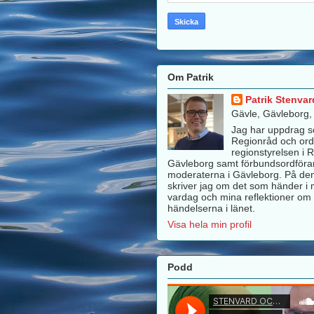
Om Patrik
Patrik Stenvar
Gävle, Gävleborg
Jag har uppdrag 
Regionråd och ord
regionstyrelsen i 
Gävleborg samt förbundsordföra
moderaterna i Gävleborg. På de
skriver jag om det som händer i m
vardag och mina reflektioner om 
händelserna i länet.
Visa hela min profil
Podd