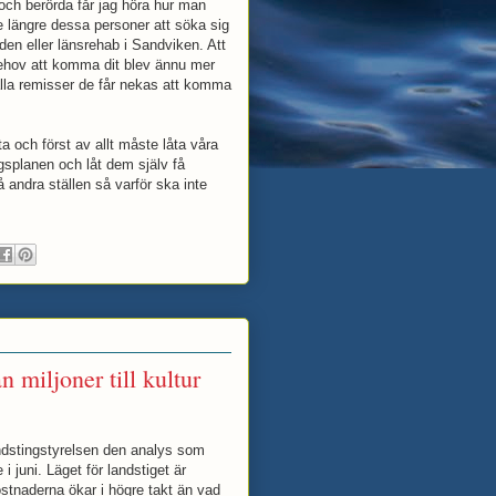
och berörda får jag höra hur man
nte längre dessa personer att söka sig
rden eller länsrehab i Sandviken. Att
behov att komma dit blev ännu mer
alla remisser de får nekas att komma
ta och först av allt måste låta våra
ngsplanen och låt dem själv få
å andra ställen så varför ska inte
 miljoner till kultur
ndstingstyrelsen den analys som
 i juni. Läget för landstiget är
ostnaderna ökar i högre takt än vad