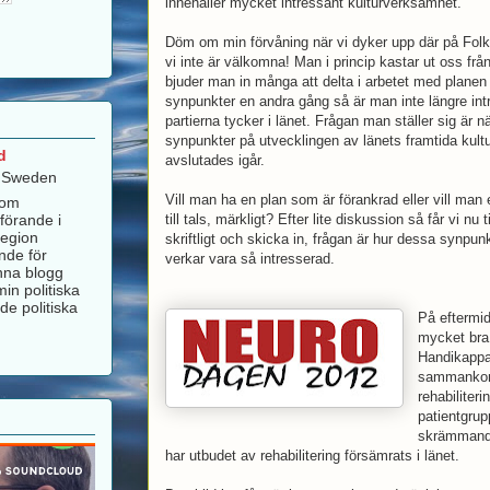
innehåller mycket intressant kulturverksamhet.
Döm om min förvåning när vi dyker upp där på Folk
vi inte är välkomna! Man i princip kastar ut oss fr
bjuder man in många att delta i arbetet med planen
synpunkter en andra gång så är man inte längre int
partierna tycker i länet. Frågan man ställer sig är n
synpunkter på utvecklingen av länets framtida kul
d
avslutades igår.
, Sweden
Vill man ha en plan som är förankrad eller vill man
som
förande i
till tals, märkligt? Efter lite diskussion så får vi n
Region
skriftligt och skicka in, frågan är hur dessa synp
nde för
verkar vara så intresserad.
nna blogg
in politiska
de politiska
På eftermi
mycket bra
Handikappa
sammankoms
rehabiliter
patientgrup
skrämmande.
har utbudet av rehabilitering försämrats i länet.