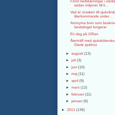
Först nedskärningar i vård
sedan miljoner till k...
Vad är orsaken till sjukvår
återkommande under...
Anonyma brev som beskriv
landstinget fungerar
En dag på 105an
Återträff med sjukskötersko
Gävle sjukhus
►
augusti
(13)
►
juli
(3)
►
juni
(10)
►
maj
(11)
►
april
(9)
►
mars
(12)
►
februari
(11)
►
januari
(6)
►
2011
(136)