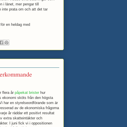
n i länet, mer pengar till
n inte prata om och att det tar
s för en heldag med
 återkommande
r flera år
påpekat
brister
hur
ts ekonomi sköts från den högsta
Vi har en styrelseordförande som är
tresserad av de ekonomiska frågorna
 varje år räddar ett positivt resultat
v extra skatteintäkter och
ter. I juni fick vi i oppositionen