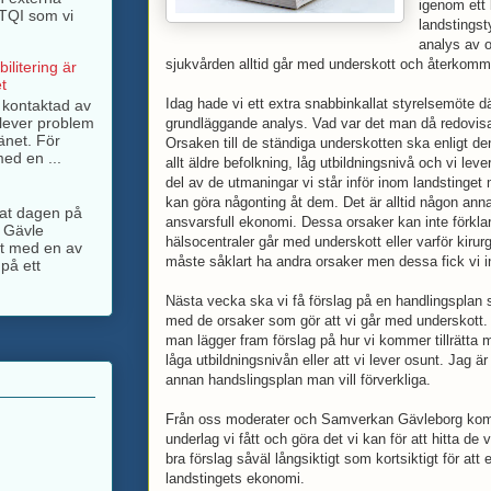
igenom ett 
BTQI som vi
landstings
analys av o
sjukvården alltid går med underskott och återkom
ilitering är
t
Idag hade vi ett extra snabbinkallat styrelsemöte 
g kontaktad av
lever problem
grundläggande analys. Vad var det man då redovisad
änet. För
Orsaken till de ständiga underskotten ska enligt de
ed en ...
allt äldre befolkning, låg utbildningsnivå och vi lev
del av de utmaningar vi står inför inom landstinget 
kan göra någonting åt dem. Det är alltid någon annan
ngat dagen på
ansvarsfull ekonomi. Dessa orsaker kan inte förklar
 Gävle
hälsocentraler går med underskott eller varför kiru
jt med en av
måste såklart ha andra orsaker men dessa fick vi i
på ett
Nästa vecka ska vi få förslag på en handlingsplan s
med de orsaker som gör att vi går med underskott.
man lägger fram förslag på hur vi kommer tillrätta m
låga utbildningsnivån eller att vi lever osunt. Jag ä
annan handslingsplan man vill förverkliga.
Från oss moderater och Samverkan Gävleborg komm
underlag vi fått och göra det vi kan för att hitta de
bra förslag såväl långsiktigt som kortsiktigt för att 
landstingets ekonomi.