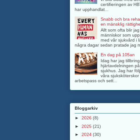
certifieringen av H
har upphandlat...
Snabb och bra rehab
en mänsklig rättighe
Allt som ofta blir ja
människor som upp
med vår sjukvård i l
några dagar sedan pratade jag m
En dag på 105an
Idag har jag tillbri
hjärtavdelningen på
sjukhus. Jag har föl
våra sjuksköterskor 
arbetspass och sett...
Bloggarkiv
►
2026
(8)
►
2025
(21)
►
2024
(30)