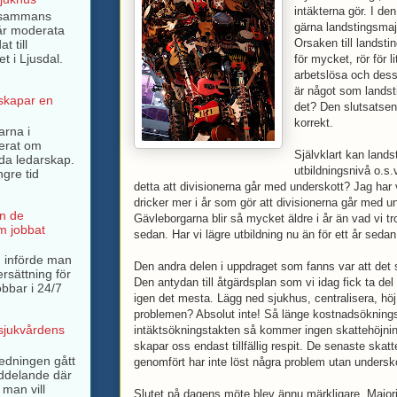
intäkterna gör. I den
llsammans
gärna landstingsmaj
år moderata
Orsaken till landstin
t till
t i Ljusdal.
för mycket, rör för l
arbetslösa och dess
är något som landst
 skapar en
det? Den slutsatsen ä
korrekt.
arna i
terat om
Självklart kan lands
rda ledarskap.
utbildningsnivå o.s.
ngre tid
detta att divisionerna går med underskott? Jag har vä
dricker mer i år som gör att divisionerna går med u
n de
Gävleborgarna blir så mycket äldre i år än vad vi tr
m jobbat
sedan. Har vi lägre utbildning nu än för ett år seda
 införde man
Den andra delen i uppdraget som fanns var att det 
ersättning för
Den antydan till åtgärdsplan som vi idag fick ta de
bbar i 24/7
igen det mesta. Lägg ned sjukhus, centralisera, hö
problemen? Absolut inte! Så länge kostnadsöknings
 sjukvårdens
intäktsökningstakten så kommer ingen skattehöjnin
skapar oss endast tillfällig respit. De senaste ska
ledningen gått
genomfört har inte löst några problem utan underskot
ddelande där
 man vill
Slutet på dagens möte blev ännu märkligare. Major