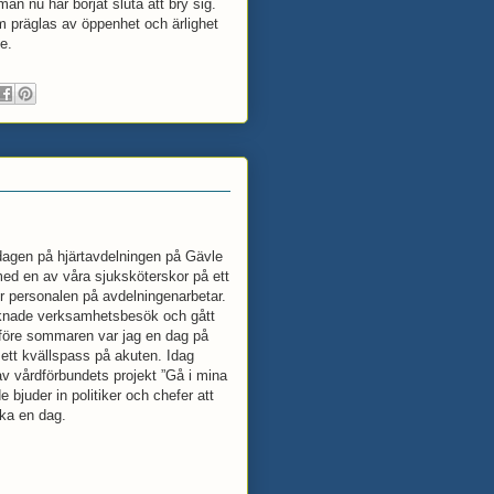
an nu har börjat sluta att bry sig.
som präglas av öppenhet och ärlighet
e.
t dagen på hjärtavdelningen på Gävle
med en av våra sjuksköterskor på ett
r personalen på avdelningenarbetar.
 liknade verksamhetsbesök och gått
 före sommaren var jag en dag på
ett kvällspass på akuten. Idag
av vårdförbundets projekt ”Gå i mina
e bjuder in politiker och chefer att
ka en dag.