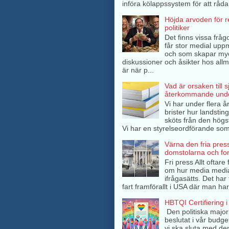
införa kölappssystem för att råda 
Höjda arvoden för 
politiker
Det finns vissa frågo
får stor medial up
och som skapar my
diskussioner och åsikter hos all
är när p...
Vad är orsaken till 
återkommande unde
Vi har under flera å
brister hur landsti
sköts från den högs
Vi har en styrelseordförande som 
Värna den fria pres
domstolarna och fo
Fri press Allt oftar
om hur media medi
ifrågasätts. Det har 
fart framförallt i USA där man har
HBTQI Certifiering i
Den politiska major
beslutat i vår budge
vi ska sluta med de