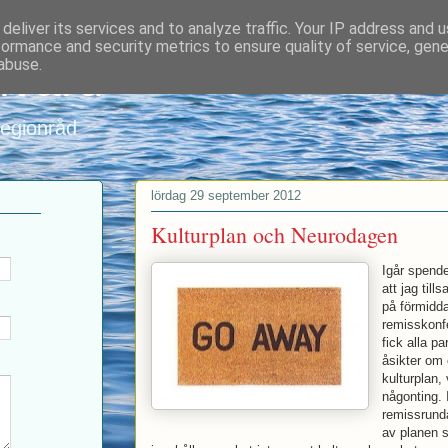
deliver its services and to analyze traffic. Your IP address and 
formance and security metrics to ensure quality of service, gen
nvard
abuse.
regionråd
lördag 29 september 2012
Kulturplan och Neurodagen
Igår spend
att jag til
på förmidda
remisskonfe
fick alla p
åsikter om 
kulturplan, 
någonting. 
remissrund
av planen s