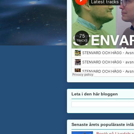
Leta i den här bloggen
Senaste årets populäraste inl
Besök på Ljusdals 