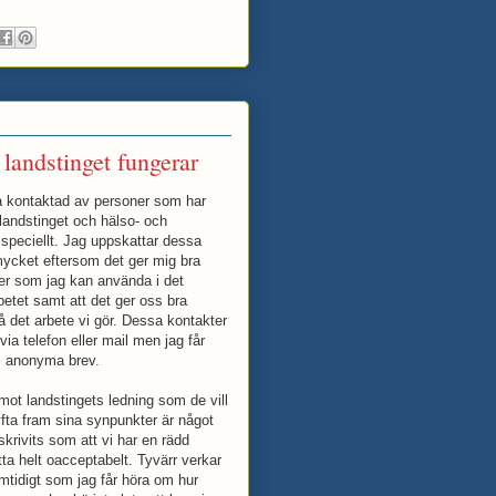
landstinget fungerar
ta kontaktad av personer som har
landstinget och hälso- och
speciellt. Jag uppskattar dessa
mycket eftersom det ger mig bra
er som jag kan använda i det
rbetet samt att det ger oss bra
 det arbete vi gör. Dessa kontakter
via telefon eller mail men jag får
l anonyma brev.
mot landstingets ledning som de vill
yfta fram sina synpunkter är något
eskrivits som att vi har en rädd
tta helt oacceptabelt. Tyvärr verkar
amtidigt som jag får höra om hur