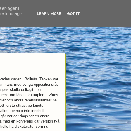
user-agent
erate usage
LEARN MORE
GOT IT
erades dagen i Bollnäs. Tanken var
lsammans med övriga oppositionsråd
gens skulle deltagit i en
rens om länets kulturplan. I våras
artier och andra remissinstanser ha
ett första utkast på länets
vilket i princip inte innehöll
Igår var det dags för en andra
a med en konferens där version två
kulle ha diskuterats, som nu