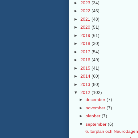
►
2023
(34)
►
2022
(46)
►
2021
(48)
►
2020
(51)
►
2019
(61)
►
2018
(30)
►
2017
(54)
►
2016
(49)
►
2015
(41)
►
2014
(60)
►
2013
(80)
▼
2012
(102)
►
december
(7)
►
november
(7)
►
oktober
(7)
▼
september
(6)
Kulturplan och Neurodagen