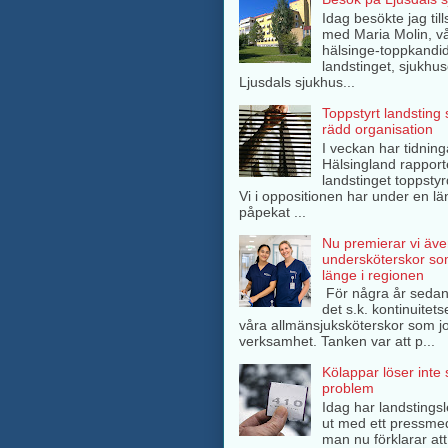
Idag besökte jag ti
med Maria Molin, v
hälsinge-toppkandida
landstinget, sjukhuse
Ljusdals sjukhus...
Toppstyrt landsting
rädd organisation
I veckan har tidning
Hälsingland rappor
landstinget toppsty
Vi i oppositionen har under en lä
påpekat ...
Nu premierar vi äve
undersköterskor so
länge i regionen
För några år sedan
det s.k. kontinuitets
våra allmänsjuksköterskor som jo
verksamhet. Tanken var att p...
Kölappar löser inte
problem
Idag har landstings
ut med ett pressme
man nu förklarar att