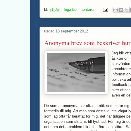
kl.
21:35
Inga kommentarer:
tisdag 18 september 2012
Anonyma brev som beskriver hur 
Jag blir of
åsikter om 
sjukvården 
kontakter 
information
politiska a
feedback på
sker oftast 
även en de
De som är anonyma har oftast kritik som riktar sig 
förmedla till mig. Att man som anställd inte vågar l
som jag ofta får berättat för mig, det har tidigare b
organisation som skräms till tystnad. För mig är de
det som detta problem blir allt större och större. S