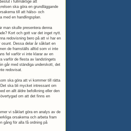
beslut i fullmäktige att
tyrelsen ska göra en grundläggande
rsakerna till att hälso- och
ma med en handlingsplan.
där man skulle presentera denna
e? Kort och gott var det inget nytt.
nna redovisning bero på att vi har en
er osunt. Dessa delar år såklart en
men de framställs alltid som vi inte
s fel varför vi inte klarar av en
a varför de flesta av landstingets
rgin går med ständiga underskott, det
nte redovisat.
om ska göra att vi kommer till rätta
 Det ska bli mycket intressant om
ed en allt äldre befolkning eller den
r övertygad om att det finns en
er vi såklart göra en analys av de
 verkliga orsakerna och arbeta fram
en gång för alla få ordning på