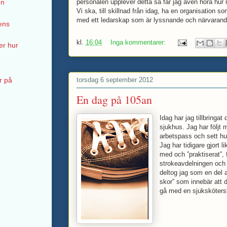
personalen upplever detta så får jag även höra hur m
en
Vi ska, till skillnad från idag, ha en organisation 
med ett ledarskap som är lyssnande och närvarand
dens
kl.
16:04
Inga kommentarer:
er hur
torsdag 6 september 2012
r på
En dag på 105an
Idag har jag tillbringa
sjukhus. Jag har följt 
arbetspass och sett hu
Jag har tidigare gjort
med och ”praktiserat”,
strokeavdelningen och 
deltog jag som en del 
skor” som innebär att d
gå med en sjuksköters