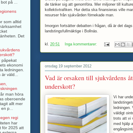
bot på ...
de tänker sig att genomföra. Mer miljoner till kulture
kollektivtrafiken. Hur detta ska finansieras ville ma
regionens
resurser från sjukvården förnekade man.
r som alltid
Imorgon fortsätter debatten i frågan, då är det dag
pmärksamhet
cket
landstingsfullmäktige i Bollnäs.
mänheten. Det
kl.
20:51
Inga kommentarer:
sjukvårdens
rskott?
r påpekat
ngets ekonomi
onsdag 19 september 2012
ta ledningen.
är väld...
Vad är orsaken till sjukvårdens
sen,
underskott?
rskningen
e får man höra
Vi har unde
as oberoende
landstinge
tagit allt mer
ledningen. 
 en p...
väldigt oin
 egen regi
trots att vi
iteten har
med hjälp a
t för 2025 att
engångsintäk
n externa