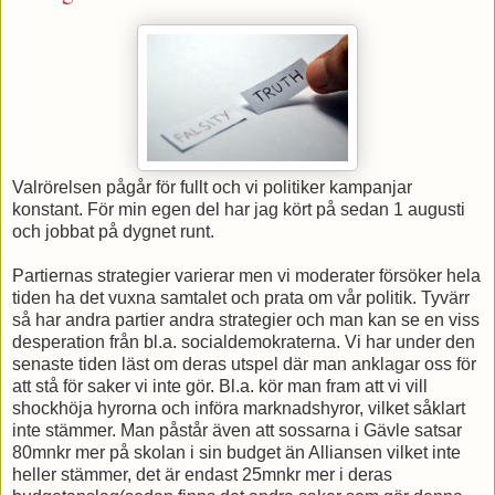
Valrörelsen pågår för fullt och vi politiker kampanjar
konstant. För min egen del har jag kört på sedan 1 augusti
och jobbat på dygnet runt.
Partiernas strategier varierar men vi moderater försöker hela
tiden ha det vuxna samtalet och prata om vår politik. Tyvärr
så har andra partier andra strategier och man kan se en viss
desperation från bl.a. socialdemokraterna. Vi har under den
senaste tiden läst om deras utspel där man anklagar oss för
att stå för saker vi inte gör. Bl.a. kör man fram att vi vill
shockhöja hyrorna och införa marknadshyror, vilket såklart
inte stämmer. Man påstår även att sossarna i Gävle satsar
80mnkr mer på skolan i sin budget än Alliansen vilket inte
heller stämmer, det är endast 25mnkr mer i deras