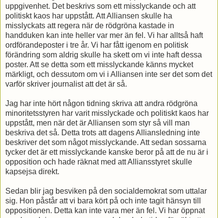
uppgivenhet. Det beskrivs som ett misslyckande och att
politiskt kaos har uppstått. Att Alliansen skulle ha
misslyckats att regera när de rödgröna kastade in
handduken kan inte heller var mer än fel. Vi har alltså haft
ordförandeposter i tre år. Vi har fått igenom en politisk
förändring som aldrig skulle ha skett om vi inte haft dessa
poster. Att se detta som ett misslyckande känns mycket
märkligt, och dessutom om vi i Alliansen inte ser det som det
varför skriver journalist att det är så.
Jag har inte hört någon tidning skriva att andra rödgröna
minoritetsstyren har varit misslyckade och politiskt kaos har
uppstått, men när det är Alliansen som styr så vill man
beskriva det så. Detta trots att dagens Alliansledning inte
beskriver det som något misslyckande. Att sedan sossarna
tycker det är ett misslyckande kanske beror på att de nu är i
opposition och hade räknat med att Alliansstyret skulle
kapsejsa direkt.
Sedan blir jag besviken på den socialdemokrat som uttalar
sig. Hon påstår att vi bara kört på och inte tagit hänsyn till
oppositionen. Detta kan inte vara mer än fel. Vi har öppnat