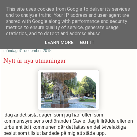
This site uses cookies from Google to deliver its services
Patrik Stenvard
and to analyze traffic. Your IP address and user-agent are
shared with Google along with performance and security
metrics to ensure quality of service, generate usage
Tankar från ett moderat regionråd
statistics, and to detect and address abuse.
LEARN MORE
GOT IT
måndag 31 december 2018
Nytt år nya utmaningar
Idag är det sista dagen som jag har rollen som
kommunstyrelsens ordförande i Gävle. Jag tillträdde efter en
turbulent tid i kommunen där det fattas en del tvivelaktiga
beslut som tillslut landade på mig att städa upp.