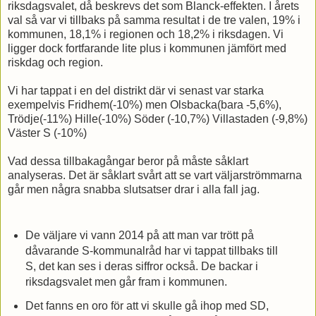
riksdagsvalet, då beskrevs det som Blanck-effekten. I årets
val så var vi tillbaks på samma resultat i de tre valen, 19% i
kommunen, 18,1% i regionen och 18,2% i riksdagen. Vi
ligger dock fortfarande lite plus i kommunen jämfört med
riskdag och region.
Vi har tappat i en del distrikt där vi senast var starka
exempelvis Fridhem(-10%) men Olsbacka(bara -5,6%),
Trödje(-11%) Hille(-10%) Söder (-10,7%) Villastaden (-9,8%)
Väster S (-10%)
Vad dessa tillbakagångar beror på måste såklart
analyseras. Det är såklart svårt att se vart väljarströmmarna
går men några snabba slutsatser drar i alla fall jag.
De väljare vi vann 2014 på att man var trött på
dåvarande S-kommunalråd har vi tappat tillbaks till
S, det kan ses i deras siffror också. De backar i
riksdagsvalet men går fram i kommunen.
Det fanns en oro för att vi skulle gå ihop med SD,