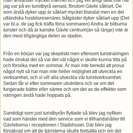
man använder mycket internet och jag vet ärligt talat inte när
jag var på en turistbyrå senast, förutom Gävle såklart. De
som ändå dyker upp är såklart mycket blandat men en del
utländska husbilsresenärer, båtgäster dyker såklart upp (Det
var bl.a. de jag fick träffa förra sommaren) Andra är bilburna
turister och då är kanske Gävle centrum(än så länge) inte är
den mest tillgängliga delen av staden.
Från en början var jag skeptiskt men eftersom turistnäringen
hade önskat det så var det väl något vi skulle kunna titta på
och försöka med en sommar. Är man inte beredd att prova
något nytt så har man inte heller möjlighet att utveckla en
verksamhet, och vi vill alla utveckla vår turistverksamhet.
Sedan får vi efter sommaren utvärdera och se om det
fungerade bättre eller sämre och om det av de effekter som
näringen ändå hade hoppats på.
Samtidigt som just turistbyrån flyttade så blev jag nyfiken
vad som händer med den service som vi tillhandahåller till
Gävleborna i receptionen i Stadshuset. Där blev jag
försäkrad om att de tjänsterna skulle fortsätta och om det