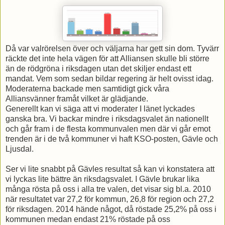
Då var valrörelsen över och väljarna har gett sin dom. Tyvärr
räckte det inte hela vägen för att Alliansen skulle bli större
än de rödgröna i riksdagen utan det skiljer endast ett
mandat. Vem som sedan bildar regering är helt ovisst idag.
Moderaterna backade men samtidigt gick våra
Alliansvänner framåt vilket är glädjande.
Generellt kan vi säga att vi moderater I länet lyckades
ganska bra. Vi backar mindre i riksdagsvalet än nationellt
och går fram i de flesta kommunvalen men där vi går emot
trenden är i de två kommuner vi haft KSO-posten, Gävle och
Ljusdal.
Ser vi lite snabbt på Gävles resultat så kan vi konstatera att
vi lyckas lite bättre än riksdagsvalet. I Gävle brukar lika
många rösta på oss i alla tre valen, det visar sig bl.a. 2010
när resultatet var 27,2 för kommun, 26,8 för region och 27,2
för riksdagen. 2014 hände något, då röstade 25,2% på oss i
kommunen medan endast 21% röstade på oss