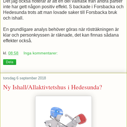
Det jag också noterar är att en del valfläsk från andra partier
inte har gett någon positiv effekt. S backade i Forsbacka och
Hedesunda trots att man lovade saker till Forsbacka bruk
och ishall.
En grundligare analys behöver göras när rösträkningen är
klar och personkryssen är räknade, det kan finnas sådana
effekter också.
kl.
08:58
Inga kommentarer:
Dela
torsdag 6 september 2018
Ny Ishall/Allaktivtetshus i Hedesunda?