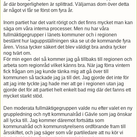
år där borgerligheten är splittrad. Väljarnas dom över detta
är något vi får se först om fyra år.
Inom partiet har det varit rörigt och det finns mycket man kan
säga om våra interna processer. Men nu har våra
fullmäktigegrupper i länets kommuner och i regionen
bestämt hur laguppställningen ska se ut de kommande fyra
åren. Vissa tycker säkert det blev väldigt bra andra tycker
nog tvärt om.
För min egen del så kommer jag gå tillbaks till regionen och
arbeta som regionråd vilket känns bra. När jag förra vintern
fick frågan om jag kunde tänka mig att gå över till
kommunen så tackade jag ja till det. Jag gjorde det inte för
att jag inte tyckte jag hade mer att ge i regionen utan jag
gjorde det för att partiet helt enkelt bad mig där det fanns ett
mycket starkt stöd.
Den moderata fullmäktigegruppen valde nu efter valet en ny
gruppledning och nytt kommunalråd i Gävle som jag önskar
all lycka till. Jag kommer däremot fortsätta som
kommunalråd och kommunstyrelsens ordförande fram till
årsskiftet, och jag säger som vår partiledare att nu kör vi