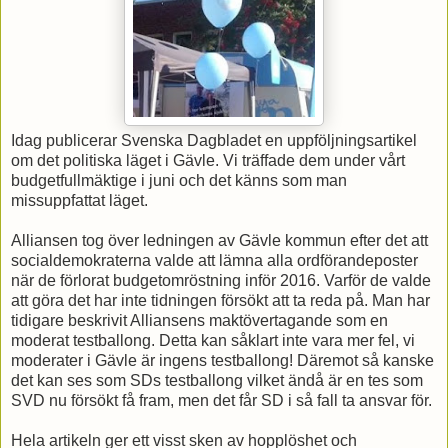
Idag publicerar Svenska Dagbladet en uppföljningsartikel
om det politiska läget i Gävle. Vi träffade dem under vårt
budgetfullmäktige i juni och det känns som man
missuppfattat läget.
Alliansen tog över ledningen av Gävle kommun efter det att
socialdemokraterna valde att lämna alla ordförandeposter
när de förlorat budgetomröstning inför 2016. Varför de valde
att göra det har inte tidningen försökt att ta reda på. Man har
tidigare beskrivit Alliansens maktövertagande som en
moderat testballong. Detta kan såklart inte vara mer fel, vi
moderater i Gävle är ingens testballong! Däremot så kanske
det kan ses som SDs testballong vilket ändå är en tes som
SVD nu försökt få fram, men det får SD i så fall ta ansvar för.
Hela artikeln ger ett visst sken av hopplöshet och