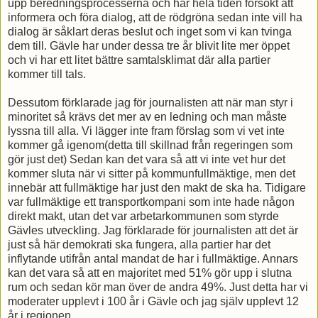
upp beredningsprocesserna och har hela tiden försökt att
informera och föra dialog, att de rödgröna sedan inte vill ha
dialog är såklart deras beslut och inget som vi kan tvinga
dem till. Gävle har under dessa tre år blivit lite mer öppet
och vi har ett litet bättre samtalsklimat där alla partier
kommer till tals.
Dessutom förklarade jag för journalisten att när man styr i
minoritet så krävs det mer av en ledning och man måste
lyssna till alla. Vi lägger inte fram förslag som vi vet inte
kommer gå igenom(detta till skillnad från regeringen som
gör just det) Sedan kan det vara så att vi inte vet hur det
kommer sluta när vi sitter på kommunfullmäktige, men det
innebär att fullmäktige har just den makt de ska ha. Tidigare
var fullmäktige ett transportkompani som inte hade någon
direkt makt, utan det var arbetarkommunen som styrde
Gävles utveckling. Jag förklarade för journalisten att det är
just så här demokrati ska fungera, alla partier har det
inflytande utifrån antal mandat de har i fullmäktige. Annars
kan det vara så att en majoritet med 51% gör upp i slutna
rum och sedan kör man över de andra 49%. Just detta har vi
moderater upplevt i 100 år i Gävle och jag själv upplevt 12
år i regionen.