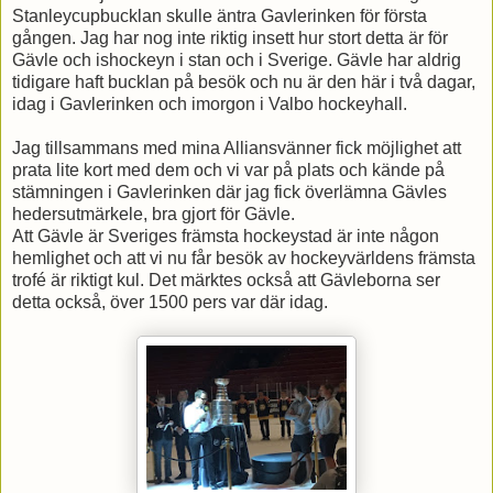
Stanleycupbucklan skulle äntra Gavlerinken för första
gången. Jag har nog inte riktig insett hur stort detta är för
Gävle och ishockeyn i stan och i Sverige. Gävle har aldrig
tidigare haft bucklan på besök och nu är den här i två dagar,
idag i Gavlerinken och imorgon i Valbo hockeyhall.
Jag tillsammans med mina Alliansvänner fick möjlighet att
prata lite kort med dem och vi var på plats och kände på
stämningen i Gavlerinken där jag fick överlämna Gävles
hedersutmärkele, bra gjort för Gävle.
Att Gävle är Sveriges främsta hockeystad är inte någon
hemlighet och att vi nu får besök av hockeyvärldens främsta
trofé är riktigt kul. Det märktes också att Gävleborna ser
detta också, över 1500 pers var där idag.