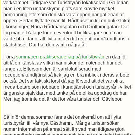
verksamhet. Tidigare var Turistbyrån lokaliserad i Gallerian
nian i en liten undanskymd plats som krävde mycket
bemanning eftersom den ska vara öppen när gallerian är
öppen. Sedan flyttade man till Rådhuset in till en butikslokal
i korsningen Norra Rådmansgatan och Drottninggatan. Där
tog man ett A-läge för en eventuell butiksägare och man
valde bl.a. därför att flytta in den till receptionen/kundtjänst i
stadshuset. Där har den varit i några år.
Förra
sommaren praktiserade jag på turistbyrån
en dag för
att få en känsla av vilka människor de möter och hur det
fungerar. Eftersom den är samlokaliserad med
reception/kundtjänst så fick jag en bra inblick i deras arbete
också. Det var faktiskt först då jag förstod att det var olika
medarbetare som jobbade i kundtjänst och turistbyrån, vilket
är ganska självklart med tanke på de olika uppdrag de har.
Men jag tror inte det är det för våra turister och Gävlebor.
Så inför denna sommar fanns det önskemål om att flytta
turistbyrån till vår nya Gästhamn. Många turister söker
numer information på annat sätt än vad man tidigare gjort,