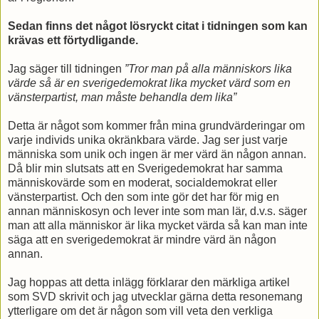
Sedan finns det något lösryckt citat i tidningen som kan
krävas ett förtydligande.
Jag säger till tidningen
”Tror man på alla människors lika
värde så är en sverigedemokrat lika mycket värd som en
vänsterpartist, man måste behandla dem lika”
Detta är något som kommer från mina grundvärderingar om
varje individs unika okränkbara värde. Jag ser just varje
människa som unik och ingen är mer värd än någon annan.
Då blir min slutsats att en Sverigedemokrat har samma
människovärde som en moderat, socialdemokrat eller
vänsterpartist. Och den som inte gör det har för mig en
annan människosyn och lever inte som man lär, d.v.s. säger
man att alla människor är lika mycket värda så kan man inte
säga att en sverigedemokrat är mindre värd än någon
annan.
Jag hoppas att detta inlägg förklarar den märkliga artikel
som SVD skrivit och jag utvecklar gärna detta resonemang
ytterligare om det är någon som vill veta den verkliga