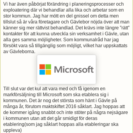
Vi har även påbörjat förändring i planeringsprocesser och
exploatering där vi behandlar alla lika och arbetar som en
stor kommun. Jag har mött en del gnissel om detta men
tillslut så är våra företagare och Gävlebor nöjda över att man
känner sig mer rättvist behandlad. Det krävs inte längre ”rätt”
kontakter för att kunna utveckla sin verksamhet i Gävle, utan
alla ges samma möjligheter. Som kommunalråd har jag
försökt vara så tillgänglig som möjligt, vilket har uppskattats
av Gävleborna.
Till slut var det kul att vara med och få igenom en
markförsäljning till Microsoft som ska etablera sig i
kommunen. Det är nog det största som hänt i Gävle på
många år, förutom maktskiftet 2016 såklart. Jag hoppas att
de kommer igång snabbt och inte stöter på några nejsägare
i kommunen utan att det går smidigt för deras
etablering(som jag såklart hoppas alla etableringar ska
uppleva)