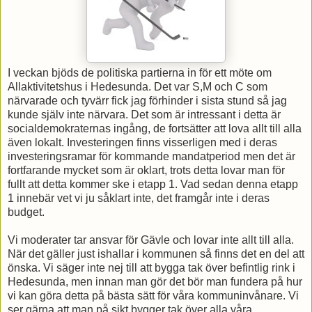
I veckan bjöds de politiska partierna in för ett möte om
Allaktivitetshus i Hedesunda. Det var S,M och C som
närvarade och tyvärr fick jag förhinder i sista stund så jag
kunde själv inte närvara. Det som är intressant i detta är
socialdemokraternas ingång, de fortsätter att lova allt till alla
även lokalt. Investeringen finns visserligen med i deras
investeringsramar för kommande mandatperiod men det är
fortfarande mycket som är oklart, trots detta lovar man för
fullt att detta kommer ske i etapp 1. Vad sedan denna etapp
1 innebär vet vi ju såklart inte, det framgår inte i deras
budget.
Vi moderater tar ansvar för Gävle och lovar inte allt till alla.
När det gäller just ishallar i kommunen så finns det en del att
önska. Vi säger inte nej till att bygga tak över befintlig rink i
Hedesunda, men innan man gör det bör man fundera på hur
vi kan göra detta på bästa sätt för våra kommuninvånare. Vi
ser gärna att man på sikt bygger tak över alla våra