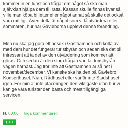
kommer in en turist och frågar om något så ska man
självklart hjälpa dem till rätta. Kassan skulle finnas kvar så
ville man köpa biljetter eller något annat så skulle det också
vara möjligt. Även detta är något som vi få utvärdera efter
sommaren, hur har Gävleborna upplevt denna förändring.
Men nu ska jag göra ett besök i Gästhamnen och kolla av
med dem hur det fungerar turistbyrån och sedan ska det bli
intressant att ta del av den utvärdering som kommer att
göras. Och sedan är den stora frågan vart tar turistbyrån
vägen härnäst. Jag tror inte att Gästhamnen är så het i
november/december. Vi kanske ska ha den på Gävlebro,
Konserthuset, Nian, Rådhuset eller varför inte Stadshuset
igen. För min är inte placeringen den viktigaste utan hur vi
kan ge våra turister den bästa och mest tillgängliga
servicen.
kl.
09:06
Inga kommentarer:
Dela