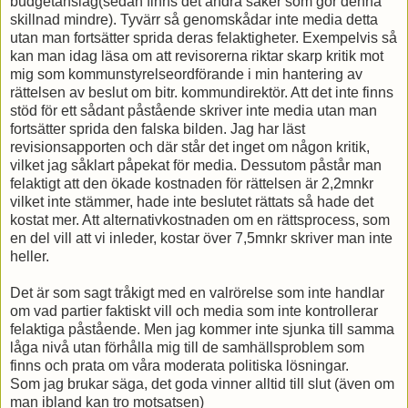
budgetanslag(sedan finns det andra saker som gör denna
skillnad mindre). Tyvärr så genomskådar inte media detta
utan man fortsätter sprida deras felaktigheter. Exempelvis så
kan man idag läsa om att revisorerna riktar skarp kritik mot
mig som kommunstyrelseordförande i min hantering av
rättelsen av beslut om bitr. kommundirektör. Att det inte finns
stöd för ett sådant påstående skriver inte media utan man
fortsätter sprida den falska bilden. Jag har läst
revisionsapporten och där står det inget om någon kritik,
vilket jag såklart påpekat för media. Dessutom påstår man
felaktigt att den ökade kostnaden för rättelsen är 2,2mnkr
vilket inte stämmer, hade inte beslutet rättats så hade det
kostat mer. Att alternativkostnaden om en rättsprocess, som
en del vill att vi inleder, kostar över 7,5mnkr skriver man inte
heller.
Det är som sagt tråkigt med en valrörelse som inte handlar
om vad partier faktiskt vill och media som inte kontrollerar
felaktiga påstående. Men jag kommer inte sjunka till samma
låga nivå utan förhålla mig till de samhällsproblem som
finns och prata om våra moderata politiska lösningar.
Som jag brukar säga, det goda vinner alltid till slut (även om
man ibland kan tro motsatsen)