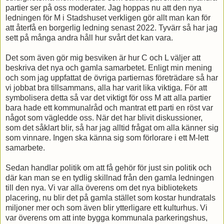
partier ser på oss moderater. Jag hoppas nu att den nya
ledningen för M i Stadshuset verkligen gör allt man kan för
att återfå en borgerlig ledning senast 2022. Tyvärr så har jag
sett på många andra håll hur svårt det kan vara.
Det som även gör mig besviken är hur C och L väljer att
beskriva det nya och gamla samarbetet. Enligt min mening
och som jag uppfattat de övriga partiernas företrädare så har
vi jobbat bra tillsammans, alla har varit lika viktiga. För att
symbolisera detta så var det viktigt för oss M att alla partier
bara hade ett kommunalråd och mantrat ett parti en röst var
något som vägledde oss. När det har blivit diskussioner,
som det såklart blir, så har jag alltid frågat om alla känner sig
som vinnare. Ingen ska känna sig som förlorare i ett M-lett
samarbete.
Sedan handlar politik om att få gehör för just sin politik och
där kan man se en tydlig skillnad från den gamla ledningen
till den nya. Vi var alla överens om det nya bibliotekets
placering, nu blir det på gamla stället som kostar hundratals
miljoner mer och som även blir ytterligare ett kulturhus. Vi
var överens om att inte bygga kommunala parkeringshus,