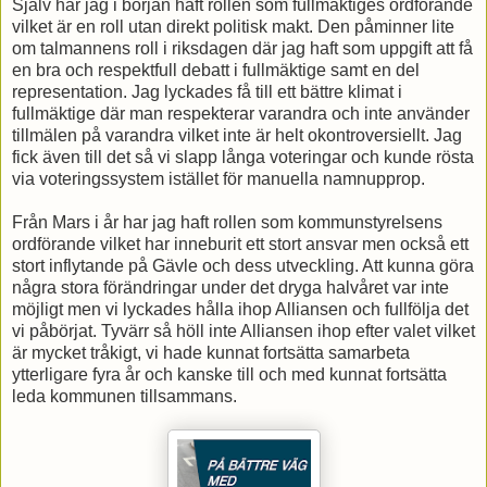
Själv har jag i början haft rollen som fullmäktiges ordförande
vilket är en roll utan direkt politisk makt. Den påminner lite
om talmannens roll i riksdagen där jag haft som uppgift att få
en bra och respektfull debatt i fullmäktige samt en del
representation. Jag lyckades få till ett bättre klimat i
fullmäktige där man respekterar varandra och inte använder
tillmälen på varandra vilket inte är helt okontroversiellt. Jag
fick även till det så vi slapp långa voteringar och kunde rösta
via voteringssystem istället för manuella namnupprop.
Från Mars i år har jag haft rollen som kommunstyrelsens
ordförande vilket har inneburit ett stort ansvar men också ett
stort inflytande på Gävle och dess utveckling. Att kunna göra
några stora förändringar under det dryga halvåret var inte
möjligt men vi lyckades hålla ihop Alliansen och fullfölja det
vi påbörjat. Tyvärr så höll inte Alliansen ihop efter valet vilket
är mycket tråkigt, vi hade kunnat fortsätta samarbeta
ytterligare fyra år och kanske till och med kunnat fortsätta
leda kommunen tillsammans.