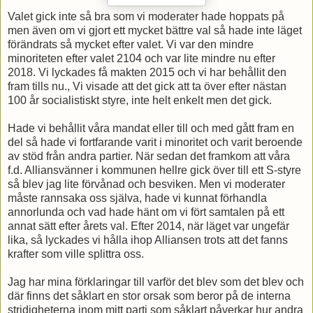
Valet gick inte så bra som vi moderater hade hoppats på
men även om vi gjort ett mycket bättre val så hade inte läget
förändrats så mycket efter valet. Vi var den mindre
minoriteten efter valet 2104 och var lite mindre nu efter
2018. Vi lyckades få makten 2015 och vi har behållit den
fram tills nu., Vi visade att det gick att ta över efter nästan
100 år socialistiskt styre, inte helt enkelt men det gick.
Hade vi behållit våra mandat eller till och med gått fram en
del så hade vi fortfarande varit i minoritet och varit beroende
av stöd från andra partier. När sedan det framkom att våra
f.d. Alliansvänner i kommunen hellre gick över till ett S-styre
så blev jag lite förvånad och besviken. Men vi moderater
måste rannsaka oss själva, hade vi kunnat förhandla
annorlunda och vad hade hänt om vi fört samtalen på ett
annat sätt efter årets val. Efter 2014, när läget var ungefär
lika, så lyckades vi hålla ihop Alliansen trots att det fanns
krafter som ville splittra oss.
Jag har mina förklaringar till varför det blev som det blev och
där finns det såklart en stor orsak som beror på de interna
stridigheterna inom mitt parti som såklart påverkar hur andra