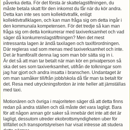
påverka detta. För det första är skattelagstiftningen, du
måste betala skatt för den inkomst du får när du kör andra.
Detta kan inte ses som kollektivtrafik, enligt
kollektivtrafiklagen, och kan man fråga sig om detta ingår i
den kommunala kompetensen. För det tredje så kan man
fråga sig om detta konkurrerar med taxiverksamhet och vad
säger då konkurrenslagstiftningen? Men det mest
intressanta lagen är ändå taxilagen och taxiförordningen.
Där regleras vad som menas med taxiverksamhet och inte.
Det är framförallt denna lag som man bör sätta sig in i.
Är det så att man tar betalt när man kör en privatperson så
ska det ses som taxiverksamhet, utifrån de tolkningar som
jag har gjort och andra insatta i branschen. Undantaget är
om man samåker till/från jobb/skola då får man ta betalt för
det. Resa med utryckningsfordon är inte heller att jämställas
med taxi.
Motionären och övriga i majoriteten säger då att detta finns
redan på andra ställen och då måste det vara lagligt. Bara
för att någon annan gör saker så innebär det inte att det är
lagligt, dessutom utreder ekobrottsmyndigheten uber för
tillfället och transportstyrelsen har visat intresse att studera