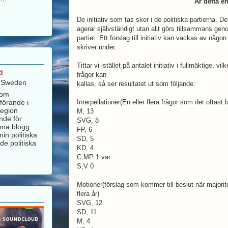
Är detta e
De initiativ som tas sker i de politiska partierna. 
agerar självständigt utan allt görs tillsammans gen
partiet. Ett förslag till initiativ kan väckas av nå
skriver under.
Tittar vi istället på antalet initiativ i fullmäktige, vi
d
frågor kan
, Sweden
kallas, så ser resultatet ut som följande:
som
förande i
Interpellationer(En eller flera frågor som det oftast 
Region
M, 13
nde för
SVG, 8
nna blogg
FP, 6
in politiska
SD, 5
de politiska
KD, 4
C,MP 1 var
S,V 0
Motioner(förslag som kommer till beslut när majorit
flera år)
SVG, 12
SD, 11
M, 4