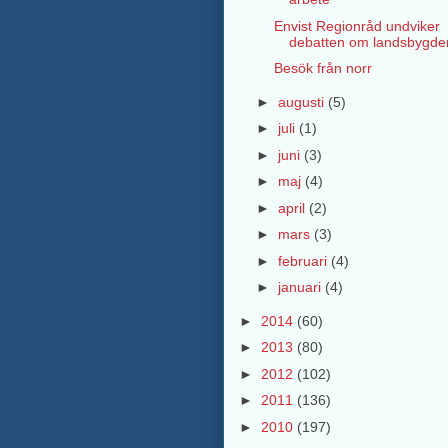
Envist Regionråd undviker
debatten om landsbygden
Besök från norr
►
augusti
(5)
►
juli
(1)
►
juni
(3)
►
maj
(4)
►
april
(2)
►
mars
(3)
►
februari
(4)
►
januari
(4)
►
2014
(60)
►
2013
(80)
►
2012
(102)
►
2011
(136)
►
2010
(197)