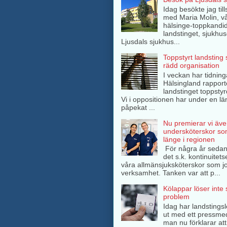
Idag besökte jag ti
med Maria Molin, v
hälsinge-toppkandida
landstinget, sjukhuse
Ljusdals sjukhus...
Toppstyrt landsting
rädd organisation
I veckan har tidning
Hälsingland rappor
landstinget toppsty
Vi i oppositionen har under en lä
påpekat ...
Nu premierar vi äve
undersköterskor so
länge i regionen
För några år sedan
det s.k. kontinuitets
våra allmänsjuksköterskor som jo
verksamhet. Tanken var att p...
Kölappar löser inte
problem
Idag har landstings
ut med ett pressme
man nu förklarar att