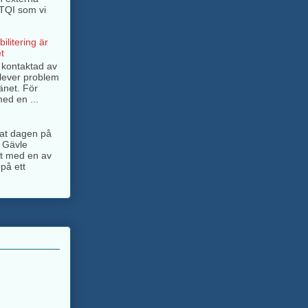
BTQI som vi
ilitering är
t
g kontaktad av
lever problem
änet. För
ed en ...
ngat dagen på
 Gävle
jt med en av
på ett