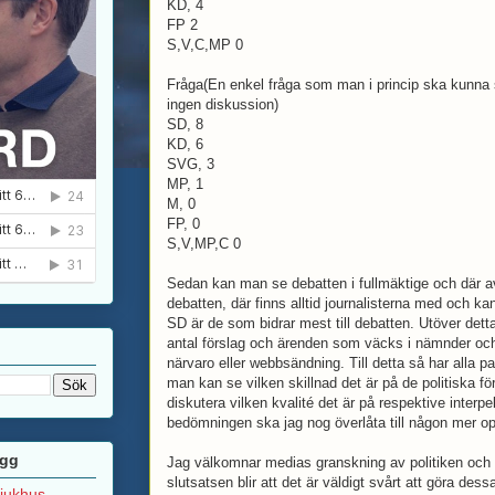
KD, 4
FP 2
S,V,C,MP 0
Fråga(En enkel fråga som man i princip ska kunna s
ingen diskussion)
SD, 8
KD, 6
SVG, 3
MP, 1
M, 0
FP, 0
S,V,MP,C 0
Sedan kan man se debatten i fullmäktige och där av
debatten, där finns alltid journalisterna med och kan
SD är de som bidrar mest till debatten. Utöver det
antal förslag och ärenden som väcks i nämnder och 
närvaro eller webbsändning. Till detta så har alla pa
man kan se vilken skillnad det är på de politiska f
diskutera vilken kvalité det är på respektive interp
bedömningen ska jag nog överlåta till någon mer op
ägg
Jag välkomnar medias granskning av politiken och 
slutsatsen blir att det är väldigt svårt att göra dess
sjukhus