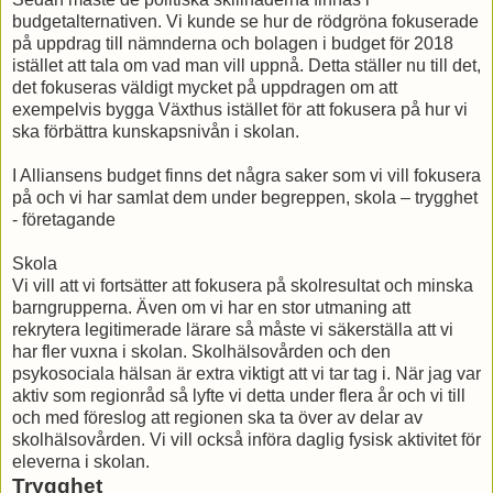
budgetalternativen. Vi kunde se hur de rödgröna fokuserade
på uppdrag till nämnderna och bolagen i budget för 2018
istället att tala om vad man vill uppnå. Detta ställer nu till det,
det fokuseras väldigt mycket på uppdragen om att
exempelvis bygga Växthus istället för att fokusera på hur vi
ska förbättra kunskapsnivån i skolan.
I Alliansens budget finns det några saker som vi vill fokusera
på och vi har samlat dem under begreppen, skola – trygghet
- företagande
Skola
Vi vill att vi fortsätter att fokusera på skolresultat och minska
barngrupperna. Även om vi har en stor utmaning att
rekrytera legitimerade lärare så måste vi säkerställa att vi
har fler vuxna i skolan. Skolhälsovården och den
psykosociala hälsan är extra viktigt att vi tar tag i. När jag var
aktiv som regionråd så lyfte vi detta under flera år och vi till
och med föreslog att regionen ska ta över av delar av
skolhälsovården. Vi vill också införa daglig fysisk aktivitet för
eleverna i skolan.
Trygghet