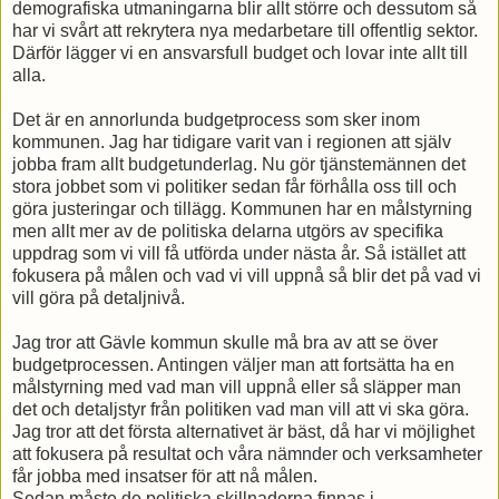
demografiska utmaningarna blir allt större och dessutom så
har vi svårt att rekrytera nya medarbetare till offentlig sektor.
Därför lägger vi en ansvarsfull budget och lovar inte allt till
alla.
Det är en annorlunda budgetprocess som sker inom
kommunen. Jag har tidigare varit van i regionen att själv
jobba fram allt budgetunderlag. Nu gör tjänstemännen det
stora jobbet som vi politiker sedan får förhålla oss till och
göra justeringar och tillägg. Kommunen har en målstyrning
men allt mer av de politiska delarna utgörs av specifika
uppdrag som vi vill få utförda under nästa år. Så istället att
fokusera på målen och vad vi vill uppnå så blir det på vad vi
vill göra på detaljnivå.
Jag tror att Gävle kommun skulle må bra av att se över
budgetprocessen. Antingen väljer man att fortsätta ha en
målstyrning med vad man vill uppnå eller så släpper man
det och detaljstyr från politiken vad man vill att vi ska göra.
Jag tror att det första alternativet är bäst, då har vi möjlighet
att fokusera på resultat och våra nämnder och verksamheter
får jobba med insatser för att nå målen.
Sedan måste de politiska skillnaderna finnas i