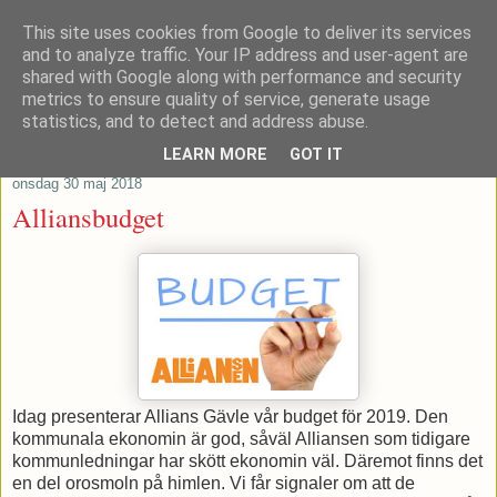
This site uses cookies from Google to deliver its services
Patrik Stenvard
and to analyze traffic. Your IP address and user-agent are
shared with Google along with performance and security
metrics to ensure quality of service, generate usage
Tankar från ett moderat regionråd
statistics, and to detect and address abuse.
LEARN MORE
GOT IT
onsdag 30 maj 2018
Alliansbudget
Idag presenterar Allians Gävle vår budget för 2019. Den
kommunala ekonomin är god, såväl Alliansen som tidigare
kommunledningar har skött ekonomin väl. Däremot finns det
en del orosmoln på himlen. Vi får signaler om att de