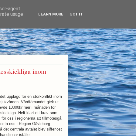
user-agent
erate usage
LEARN MORE
GOT IT
rkesskickliga inom
 det upplagd för en storkonflikt inom
sjukvården. Vårdförbundet gick ut
rävde 10000kr mer i månaden för
skickliga. Helt klart ett krav som
 för oss i regionerna att tillmötesgå,
kosta oss i Region Gävleborg
 det centrala avtalet blev sifferlöst
handlingar istället.