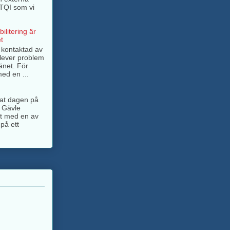
BTQI som vi
ilitering är
t
g kontaktad av
lever problem
änet. För
ed en ...
ngat dagen på
 Gävle
jt med en av
på ett