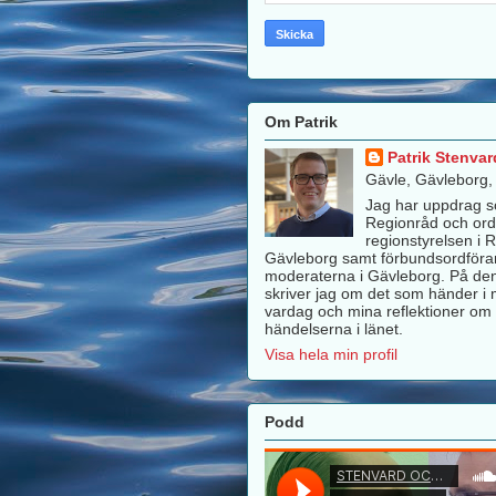
Om Patrik
Patrik Stenvar
Gävle, Gävleborg
Jag har uppdrag 
Regionråd och ord
regionstyrelsen i 
Gävleborg samt förbundsordföra
moderaterna i Gävleborg. På de
skriver jag om det som händer i m
vardag och mina reflektioner om 
händelserna i länet.
Visa hela min profil
Podd