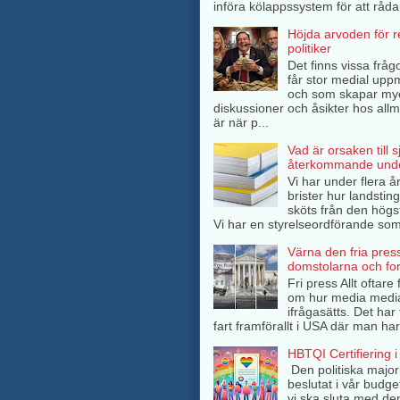
införa kölappssystem för att råda 
Höjda arvoden för 
politiker
Det finns vissa frågo
får stor medial up
och som skapar my
diskussioner och åsikter hos all
är när p...
Vad är orsaken till 
återkommande unde
Vi har under flera å
brister hur landsti
sköts från den högs
Vi har en styrelseordförande som 
Värna den fria pres
domstolarna och fo
Fri press Allt oftar
om hur media medi
ifrågasätts. Det har 
fart framförallt i USA där man har
HBTQI Certifiering i
Den politiska major
beslutat i vår budge
vi ska sluta med de