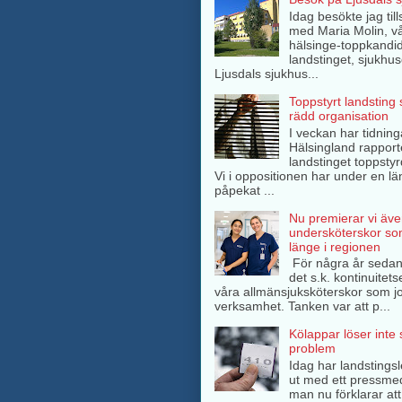
Idag besökte jag ti
med Maria Molin, v
hälsinge-toppkandida
landstinget, sjukhuse
Ljusdals sjukhus...
Toppstyrt landsting
rädd organisation
I veckan har tidning
Hälsingland rappor
landstinget toppsty
Vi i oppositionen har under en lä
påpekat ...
Nu premierar vi äve
undersköterskor so
länge i regionen
För några år sedan
det s.k. kontinuitets
våra allmänsjuksköterskor som jo
verksamhet. Tanken var att p...
Kölappar löser inte
problem
Idag har landstings
ut med ett pressme
man nu förklarar att