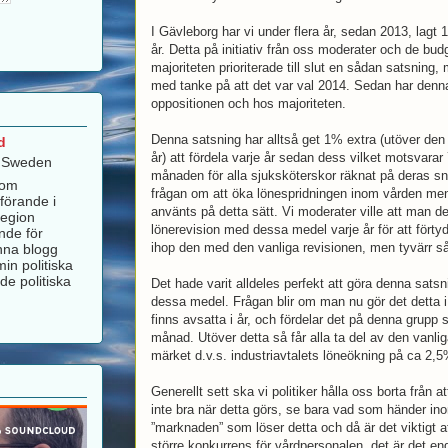
I Gävleborg har vi under flera år, sedan 2013, lagt
år. Detta på initiativ från oss moderater och de bu
majoriteten prioriterade till slut en sådan satsning
med tanke på att det var val 2014. Sedan har denna
oppositionen och hos majoriteten.
Denna satsning har alltså get 1% extra (utöver den
d
år) att fördela varje år sedan dess vilket motsvarar
, Sweden
månaden för alla sjuksköterskor räknat på deras sni
som
frågan om att öka lönespridningen inom vården men
förande i
använts på detta sätt. Vi moderater ville att man d
Region
lönerevision med dessa medel varje år för att förty
nde för
ihop den med den vanliga revisionen, men tyvärr så
nna blogg
in politiska
de politiska
Det hade varit alldeles perfekt att göra denna sats
dessa medel. Frågan blir om man nu gör det detta 
finns avsatta i år, och fördelar det på denna grupp
månad. Utöver detta så får alla ta del av den vanlig
märket d.v.s. industriavtalets löneökning på ca 2,5%
Generellt sett ska vi politiker hålla oss borta från at
inte bra när detta görs, se bara vad som händer in
”marknaden” som löser detta och då är det viktigt at
större konkurrens för vårdpersonalen, det är det end