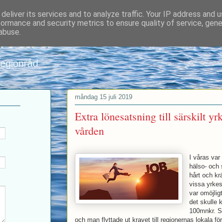
deliver its services and to analyze traffic. Your IP address and 
formance and security metrics to ensure quality of service, gen
nvard
abuse.
regionråd
måndag 15 juli 2019
Extra lönesatsning till särskilt y
vården
I våras var
hälso- och 
hårt och k
vissa yrkes
var omöjligt
det skulle 
100mnkr. Så
och man flyttade ut kravet till regionernas lokala för