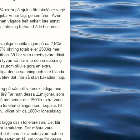
 1% extra på sjuksköterskelöner varje
dgetar vi har lagt genom åren. Även
, man vågade helt enkelt inte annat
 satsning fortsatt både hos oss i
 vanliga löneökningen på ca 2,5%/
 7% ökning totalt eller 2500kr mer i
ttlön. Vi har som arbetsgivare drivit
 tyvärr så har inte denna satsning
essutom skulle göra en extra
dliga denna satsning och inte blanda
 blev det inte så utan bakades ihop.
ning på särskilt yrkesskickliga med
i år? Tar man dessa 11miljoner, som
 så motsvarar det 1500kr extra varje
a löneförhöjningen som kopplas till
, vilket blir ca 1000kr lönepåslag.
t lägga oss i lönerörelsen. Det blir
om lärarkåren. Det måste vara
t det finns fler arbetsgivare och en
a sättet att få upp löner för dessa