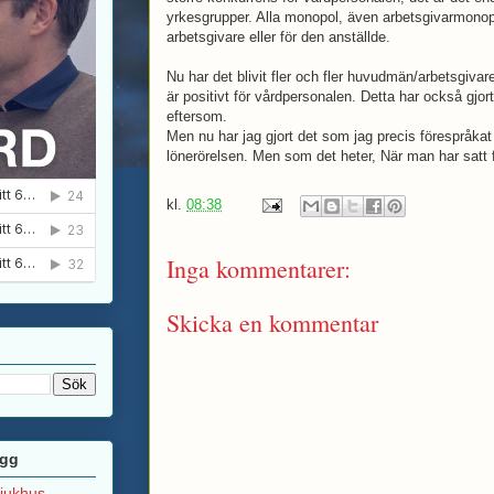
yrkesgrupper. Alla monopol, även arbetsgivarmonopo
arbetsgivare eller för den anställde.
Nu har det blivit fler och fler huvudmän/arbetsgiva
är positivt för vårdpersonalen. Detta har också gjort 
eftersom.
Men nu har jag gjort det som jag precis förespråkat 
lönerörelsen. Men som det heter, När man har satt fa
kl.
08:38
Inga kommentarer:
Skicka en kommentar
ägg
sjukhus