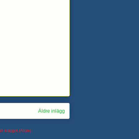
Äldre inlägg
ll inlägget (Atom)