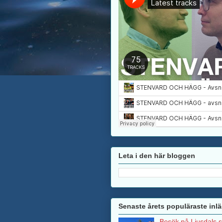
Leta i den här bloggen
Senaste årets populäraste inl
Besök på Ljusdals 