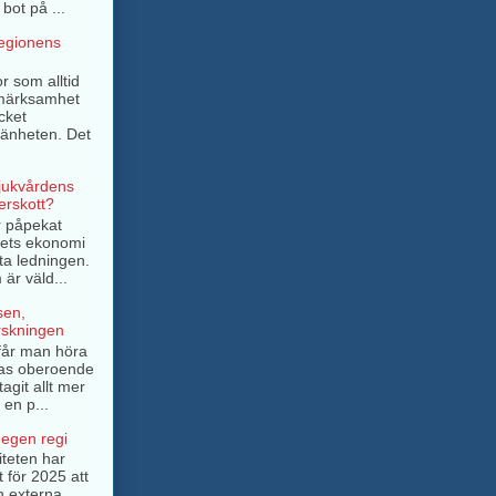
bot på ...
regionens
r som alltid
pmärksamhet
cket
mänheten. Det
sjukvårdens
rskott?
r påpekat
ngets ekonomi
ta ledningen.
är väld...
sen,
rskningen
e får man höra
as oberoende
tagit allt mer
 en p...
 egen regi
iteten har
t för 2025 att
n externa