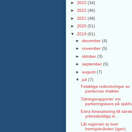
►
2023
(34)
►
2022
(46)
►
2021
(48)
►
2020
(51)
▼
2019
(61)
►
december
(4)
►
november
(5)
►
oktober
(3)
►
september
(5)
►
augusti
(7)
▼
juli
(7)
Felaktiga redovisningar av
partiernas intäkter
Tidningsrapporter om
parkeringskaos på sjukh
Extra lönesatsning till särski
yrkesskickliga in...
Låt regionen ta över
hemsjukvården (igen)