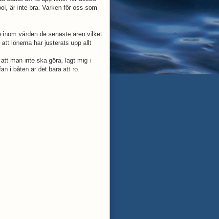
l, är inte bra. Varken för oss som
re inom vården de senaste åren vilket
att lönerna har justerats upp allt
att man inte ska göra, lagt mig i
n i båten är det bara att ro.