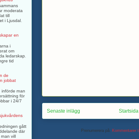
llsammans
år moderata
t till
t i Ljusdal.
 skapar en
arna i
terat om
rda ledarskap.
ngre tid
n de
m jobbat
 införde man
ersättning för
bbar i 24/7
Senaste inlägg
Startsida
 sjukvårdens
ledningen gått
Prenumerera på:
Kommentarer ti
ddelande där
 man vill