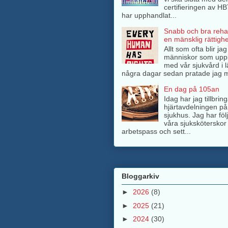
certifieringen av H
har upphandlat...
Snabb och bra rehab
en mänsklig rättighe
Allt som ofta blir ja
människor som upp
med vår sjukvård i l
några dagar sedan pratade jag m
En dag på 105an
Idag har jag tillbri
hjärtavdelningen på
sjukhus. Jag har föl
våra sjuksköterskor 
arbetspass och sett...
Bloggarkiv
►
2026
(8)
►
2025
(21)
►
2024
(30)