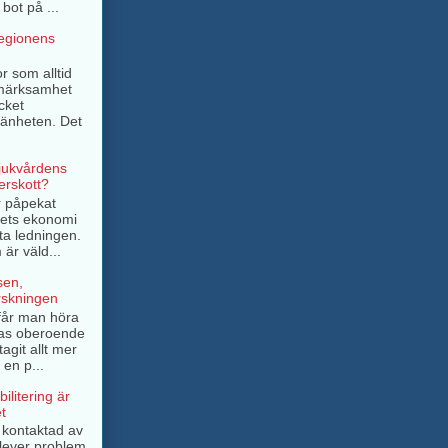
bot på ...
regionens
r som alltid
pmärksamhet
cket
mänheten. Det
sjukvårdens
rskott?
r påpekat
ngets ekonomi
ta ledningen.
är väld...
sen,
rskningen
e får man höra
as oberoende
tagit allt mer
 en p...
ilitering är
t
g kontaktad av
lever problem