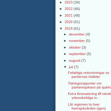
►
2023
(34)
►
2022
(46)
►
2021
(48)
►
2020
(51)
▼
2019
(61)
►
december
(4)
►
november
(5)
►
oktober
(3)
►
september
(5)
►
augusti
(7)
▼
juli
(7)
Felaktiga redovisningar av
partiernas intäkter
Tidningsrapporter om
parkeringskaos på sjukh
Extra lönesatsning till särski
yrkesskickliga in...
Låt regionen ta över
hemsjukvården (igen)