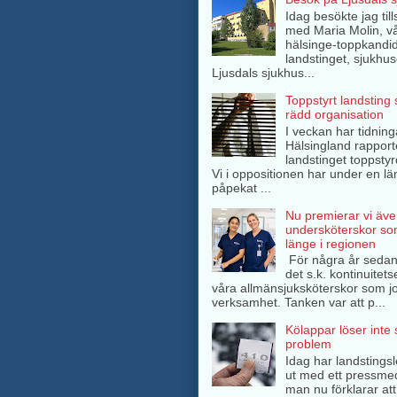
Idag besökte jag ti
med Maria Molin, v
hälsinge-toppkandida
landstinget, sjukhuse
Ljusdals sjukhus...
Toppstyrt landsting
rädd organisation
I veckan har tidning
Hälsingland rappor
landstinget toppsty
Vi i oppositionen har under en lä
påpekat ...
Nu premierar vi äve
undersköterskor so
länge i regionen
För några år sedan
det s.k. kontinuitets
våra allmänsjuksköterskor som jo
verksamhet. Tanken var att p...
Kölappar löser inte
problem
Idag har landstings
ut med ett pressme
man nu förklarar att