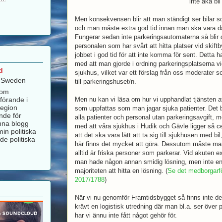
inte åka bil
Men konsekvensen blir att man ständigt ser bilar som 
och man måste extra god tid innan man ska vara där 
Fungerar sedan inte parkeringsautomaterna så blir 
personalen som har svårt att hitta platser vid skift
jobbet i god tid för att inte komma för sent. Detta har
med att man gjorde i ordning parkeringsplatserna vi
d
sjukhus, vilket var ett förslag från oss moderater
, Sweden
till parkeringshuset/n.
som
förande i
Men nu kan vi läsa om hur vi upphandlat tjänsten at
Region
som uppfattas som man jagar sjuka patienter. Det b
nde för
alla patienter och personal utan parkeringsavgift, me
nna blogg
med att våra sjukhus i Hudik och Gävle ligger så c
in politiska
att det ska vara lätt att ta sig till sjukhusen med bi
de politiska
här finns det mycket att göra. Dessutom måste ma
alltid är friska personer som parkerar. Vid akuten 
man hade någon annan smidig lösning, men inte ens
majoriteten att hitta en lösning. (
Se det medborgarf
2017/1788
)
När vi nu genomför Framtidsbygget så finns inte d
krävt en logistisk utredning där man bl.a. ser över 
har vi ännu inte fått något gehör för.