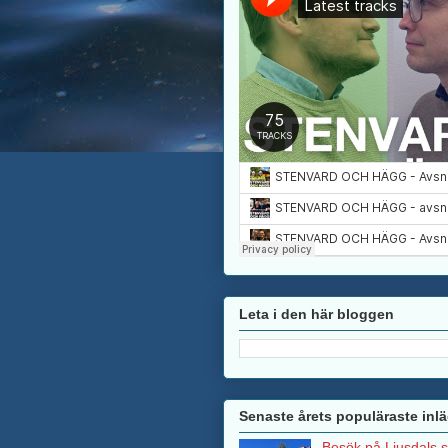
Leta i den här bloggen
Senaste årets populäraste inl
Besök på Ljusdals 