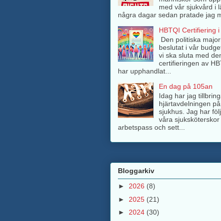
med vår sjukvård i l
några dagar sedan pratade jag m
HBTQI Certifiering i
Den politiska major
beslutat i vår budge
vi ska sluta med de
certifieringen av H
har upphandlat...
En dag på 105an
Idag har jag tillbri
hjärtavdelningen på
sjukhus. Jag har föl
våra sjuksköterskor 
arbetspass och sett...
Bloggarkiv
►
2026
(8)
►
2025
(21)
►
2024
(30)