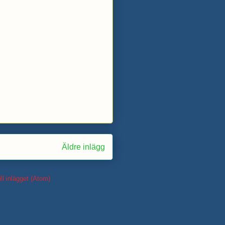
Äldre inlägg
ll inlägget (Atom)