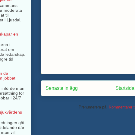
llsammans
år moderata
t till
t i Ljusdal.
 skapar en
arna i
terat om
rda ledarskap.
ngre tid
n de
m jobbat
Senaste inlägg
Startsida
 införde man
ersättning för
bbar i 24/7
Prenumerera på:
Kommentarer ti
 sjukvårdens
ledningen gått
ddelande där
 man vill