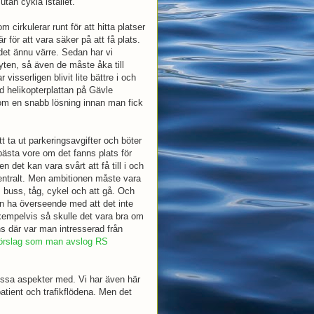
 utan cykla istället.
cirkulerar runt för att hitta platser
för att vara säker på att få plats.
det ännu värre. Sedan har vi
byten, så även de måste åka till
 visserligen blivit lite bättre i och
d helikopterplattan på Gävle
 som en snabb lösning innan man fick
t ta ut parkeringsavgifter och böter
ästa vore om det fanns plats för
n det kan vara svårt att få till i och
entralt. Men ambitionen måste vara
l, buss, tåg, cykel och att gå. Och
n ha överseende med att det inte
exempelvis så skulle det vara bra om
 där var man intresserad från
örslag som man avslog
RS
essa aspekter med. Vi har även här
patient och trafikflödena. Men det