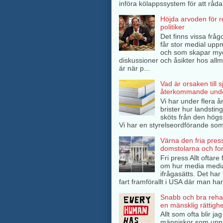
införa kölappssystem för att råda 
Höjda arvoden för 
politiker
Det finns vissa frågo
får stor medial up
och som skapar my
diskussioner och åsikter hos all
är när p...
Vad är orsaken till 
återkommande unde
Vi har under flera å
brister hur landsti
sköts från den högs
Vi har en styrelseordförande som 
Värna den fria pres
domstolarna och fo
Fri press Allt oftar
om hur media medi
ifrågasätts. Det har 
fart framförallt i USA där man har
Snabb och bra rehab
en mänsklig rättighe
Allt som ofta blir ja
människor som upp