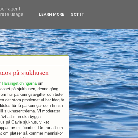
user-agent
erate usage
LEARN MORE
GOT IT
kaos på sjukhusen
r
Hälsingetidningarna
om
kaoset på sjukhusen, denna gång
 om hur parkeringsavgifter och böter
en det stora problemet vi har idag är
lldeles för få parkeringar som finns i
till sjukhusentréerna. Vi moderater
rävt att man ska bygga
us på Gävle sjukhus, vilket
toppas av miljöpartiet. De tror att om
ont om platser så kommer människor