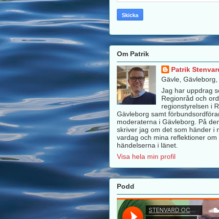
Om Patrik
Patrik Stenvar
Gävle, Gävleborg
Jag har uppdrag 
Regionråd och ord
regionstyrelsen i 
Gävleborg samt förbundsordföra
moderaterna i Gävleborg. På de
skriver jag om det som händer i m
vardag och mina reflektioner om 
händelserna i länet.
Visa hela min profil
Podd