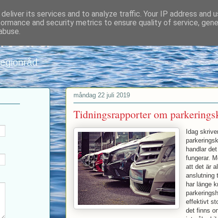
deliver its services and to analyze traffic. Your IP address and 
formance and security metrics to ensure quality of service, gen
nvard
abuse.
regionråd
måndag 22 juli 2019
Tidningsrapporter om parkerings
Idag skrive
parkerings
handlar det
fungerar. M
att det är a
anslutning 
har länge k
parkeringsh
effektivt s
det finns 