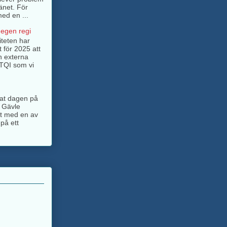
änet. För
ed en ...
 egen regi
iteten har
t för 2025 att
n externa
BTQI som vi
ngat dagen på
 Gävle
jt med en av
på ett