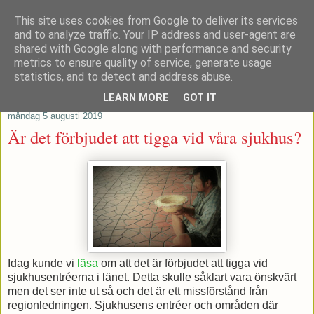
This site uses cookies from Google to deliver its services
Patrik Stenvard
and to analyze traffic. Your IP address and user-agent are
shared with Google along with performance and security
metrics to ensure quality of service, generate usage
Tankar från ett moderat regionråd
statistics, and to detect and address abuse.
LEARN MORE
GOT IT
måndag 5 augusti 2019
Är det förbjudet att tigga vid våra sjukhus?
Idag kunde vi
läsa
om att det är förbjudet att tigga vid
sjukhusentréerna i länet. Detta skulle såklart vara önskvärt
men det ser inte ut så och det är ett missförstånd från
regionledningen. Sjukhusens entréer och områden där