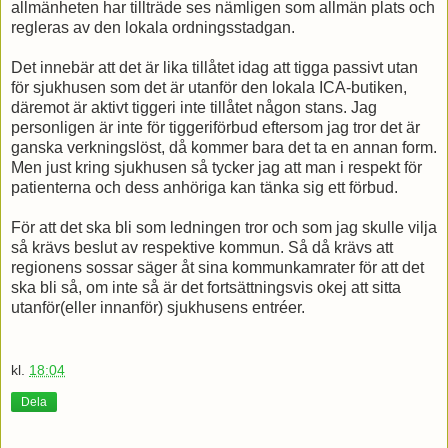
allmänheten har tillträde ses nämligen som allmän plats och
regleras av den lokala ordningsstadgan.
Det innebär att det är lika tillåtet idag att tigga passivt utan
för sjukhusen som det är utanför den lokala ICA-butiken,
däremot är aktivt tiggeri inte tillåtet någon stans. Jag
personligen är inte för tiggeriförbud eftersom jag tror det är
ganska verkningslöst, då kommer bara det ta en annan form.
Men just kring sjukhusen så tycker jag att man i respekt för
patienterna och dess anhöriga kan tänka sig ett förbud.
För att det ska bli som ledningen tror och som jag skulle vilja
så krävs beslut av respektive kommun. Så då krävs att
regionens sossar säger åt sina kommunkamrater för att det
ska bli så, om inte så är det fortsättningsvis okej att sitta
utanför(eller innanför) sjukhusens entréer.
kl.
18:04
Dela