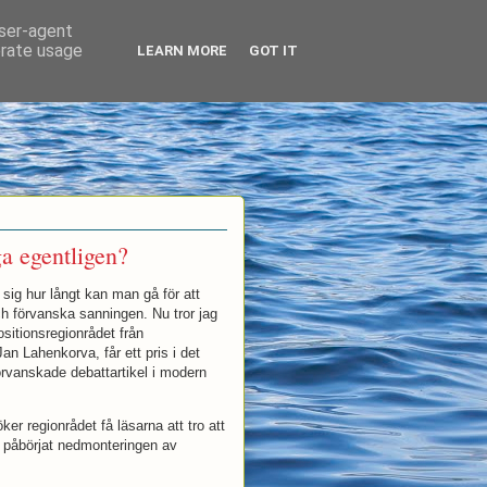
user-agent
erate usage
LEARN MORE
GOT IT
ga egentligen?
sig hur långt kan man gå för att
ch förvanska sanningen. Nu tror jag
sitionsregionrådet från
n Lahenkorva, får ett pris i det
rvanskade debattartikel i modern
öker regionrådet få läsarna att tro att
 påbörjat nedmonteringen av