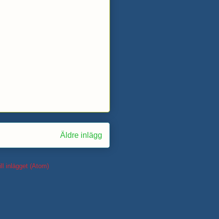
Äldre inlägg
ll inlägget (Atom)