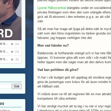
påvisa något politiskt initiativ att dessa skulle öpp
Ljusne Hälsocentral
stängdes under en socialdemokr
privata företagen som drev den som stängde efter
gick att få ekonomi i den enheten p.g.a. av att vårt 
sätt.
Så att man har mage att ljuga på detta sätt är myc
sätt som den förra majoriteten nu tänker grunda sin
falsarier, jag hoppas verkligen inte det.
Men vad händer nu?
Baldersnäs är fortfarande stängd och vi har inte få
öppnas. Vi kommer göra allt som står i vår makt för
heller öppen men där säger man att den delvis k
Vad kan politiken då göra?
Vi har i vår budget gett ett uppdrag att revidera reg
göra de justeringar som krävs för att även mindre 
ett hållbart sätt.
Vi måste även se till att regionen blir en mer attrak
kompetens till våra enheter.
ägg
Vi har otroligt mycket att ta tag i nu när vi styr r
sjukhus
Lahenkorva att vi ska kunna rätta till 103år av sos