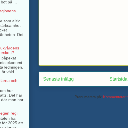
bot på ...
regionens
r som alltid
pmärksamhet
cket
mänheten. Det
sjukvårdens
rskott?
r påpekat
ngets ekonomi
ta ledningen.
är väld...
Senaste inlägg
Startsida
olarna och
a om hur
tts. Det har
Prenumerera på:
Kommentarer ti
SA där man har
 egen regi
iteten har
t för 2025 att
n externa