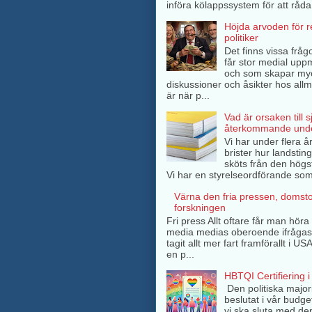
införa kölappssystem för att råda 
Höjda arvoden för 
politiker
Det finns vissa frågo
får stor medial up
och som skapar my
diskussioner och åsikter hos all
är när p...
Vad är orsaken till 
återkommande unde
Vi har under flera å
brister hur landsti
sköts från den högs
Vi har en styrelseordförande som 
Värna den fria pressen, domst
forskningen
Fri press Allt oftare får man hör
media medias oberoende ifrågasä
tagit allt mer fart framförallt i U
en p...
HBTQI Certifiering i
Den politiska major
beslutat i vår budge
vi ska sluta med de