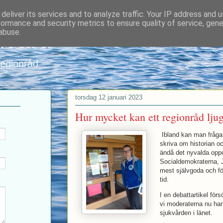
deliver its services and to analyze traffic. Your IP address and 
formance and security metrics to ensure quality of service, gen
nvard
abuse.
regionråd
torsdag 12 januari 2023
Hur mycket kan ett regionråd lju
Ibland kan man fråga 
skriva om historian o
ändå det nyvalda oppo
Socialdemokraterna, Ja
mest självgoda och fö
tid.
I en debattartikel förs
vi moderaterna nu har
sjukvården i länet.