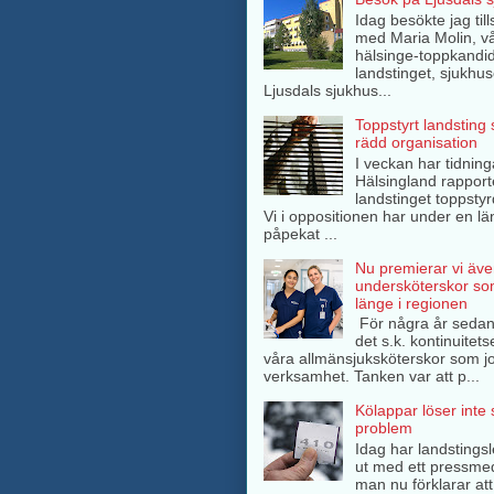
Idag besökte jag ti
med Maria Molin, v
hälsinge-toppkandida
landstinget, sjukhuse
Ljusdals sjukhus...
Toppstyrt landsting
rädd organisation
I veckan har tidning
Hälsingland rappor
landstinget toppsty
Vi i oppositionen har under en lä
påpekat ...
Nu premierar vi äve
undersköterskor so
länge i regionen
För några år sedan
det s.k. kontinuitets
våra allmänsjuksköterskor som jo
verksamhet. Tanken var att p...
Kölappar löser inte
problem
Idag har landstings
ut med ett pressme
man nu förklarar att