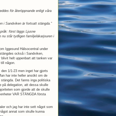
reddes för återöppnande enligt våra
n i Sandviken är fortsatt stängda.”
 språk: först läggs Ljusne
 nu står tydligen familjeläkarjouren i
om Iggesund Hälsocentral under
n stängdes också i Sandviken,
r blivit helt uppenbart att tanken var
till någon.
den 1/1-23 men inget har gjorts
Man har inte heller ansökt om de
 stängda. Det fanns inga politiska
e på delegation, att dessa skulle
oriteten som gjorde att de skulle
sa enheter VAR STÄNGDA första
aler och jag har inte sett något som
 något annat som skulle kunna