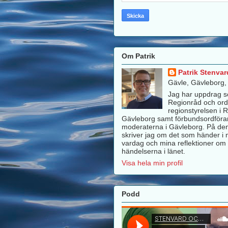
Om Patrik
Patrik Stenvar
Gävle, Gävleborg
Jag har uppdrag 
Regionråd och ord
regionstyrelsen i 
Gävleborg samt förbundsordföra
moderaterna i Gävleborg. På de
skriver jag om det som händer i m
vardag och mina reflektioner om 
händelserna i länet.
Visa hela min profil
Podd