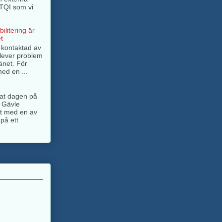
BTQI som vi
ilitering är
t
g kontaktad av
lever problem
änet. För
ed en ...
ngat dagen på
 Gävle
jt med en av
på ett