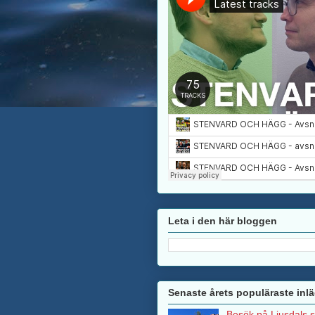
Leta i den här bloggen
Senaste årets populäraste inl
Besök på Ljusdals 