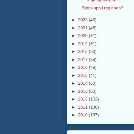
Statskupp i regionen?
►
2022
(46)
►
2021
(48)
►
2020
(51)
►
2019
(61)
►
2018
(30)
►
2017
(54)
►
2016
(49)
►
2015
(41)
►
2014
(60)
►
2013
(80)
►
2012
(102)
►
2011
(136)
►
2010
(197)