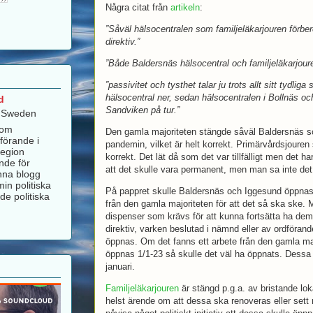
Några citat från
artikeln
:
”Såväl hälsocentralen som familjeläkarjouren förbe
direktiv.”
”Både Baldersnäs hälsocentral och familjeläkarjoure
”passivitet och tysthet talar ju trots allt sitt tydliga
hälsocentral ner, sedan hälsocentralen i Bollnäs och
d
Sandviken på tur.”
, Sweden
som
Den gamla majoriteten stängde såväl Baldersnäs s
förande i
pandemin, vilket är helt korrekt. Primärvårdsjoure
Region
korrekt. Det lät då som det var tillfälligt men det ha
nde för
att det skulle vara permanent, men man sa inte det 
nna blogg
in politiska
På pappret skulle Baldersnäs och Iggesund öppnas 
de politiska
från den gamla majoriteten för att det så ska ske. 
dispenser som krävs för att kunna fortsätta ha dem
direktiv, varken beslutad i nämnd eller av ordförand
öppnas. Om det fanns ett arbete från den gamla maj
öppnas 1/1-23 så skulle det väl ha öppnats. Des
januari.
Familjeläkarjouren
är stängd p.g.a. av bristande lok
helst ärende om att dessa ska renoveras eller sett