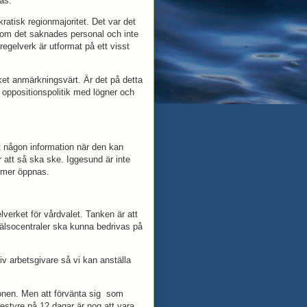
nas.
atisk regionmajoritet. Det var det
som det saknades personal och inte
regelverk är utformat på ett visst
ket anmärkningsvärt. Är det på detta
 oppositionspolitik med lögner och
tt någon information när den kan
 att så ska ske. Iggesund är inte
ommer öppnas.
elverket för vårdvalet. Tanken är att
hälsocentraler ska kunna bedrivas på
tiv arbetsgivare så vi kan anställa
egionen. Men att förvänta sig som
sestyre på 12 dagar är nog att vara