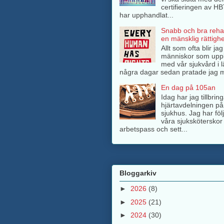
certifieringen av H
har upphandlat...
Snabb och bra rehab
en mänsklig rättighe
Allt som ofta blir ja
människor som upp
med vår sjukvård i l
några dagar sedan pratade jag m
En dag på 105an
Idag har jag tillbri
hjärtavdelningen på
sjukhus. Jag har föl
våra sjuksköterskor 
arbetspass och sett...
Bloggarkiv
►
2026
(8)
►
2025
(21)
►
2024
(30)