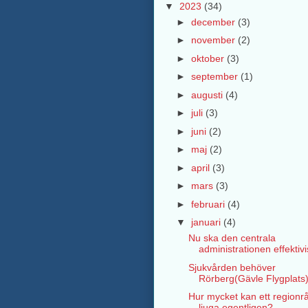
▼
2023
(34)
►
december
(3)
►
november
(2)
►
oktober
(3)
►
september
(1)
►
augusti
(4)
►
juli
(3)
►
juni
(2)
►
maj
(2)
►
april
(3)
►
mars
(3)
►
februari
(4)
▼
januari
(4)
Nu ska den centrala
administrationen effektiv
Sjukvården behöver
Rörberg(Gävle Flygplats
Hur mycket kan ett regionr
ljuga egentligen?