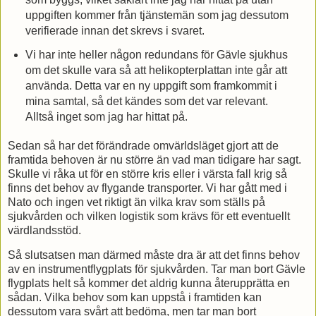
uppgiften kommer från tjänstemän som jag dessutom
verifierade innan det skrevs i svaret.
Vi har inte heller någon redundans för Gävle sjukhus
om det skulle vara så att helikopterplattan inte går att
använda. Detta var en ny uppgift som framkommit i
mina samtal, så det kändes som det var relevant.
Alltså inget som jag har hittat på.
Sedan så har det förändrade omvärldsläget gjort att de
framtida behoven är nu större än vad man tidigare har sagt.
Skulle vi råka ut för en större kris eller i värsta fall krig så
finns det behov av flygande transporter. Vi har gått med i
Nato och ingen vet riktigt än vilka krav som ställs på
sjukvården och vilken logistik som krävs för ett eventuellt
värdlandsstöd.
Så slutsatsen man därmed måste dra är att det finns behov
av en instrumentflygplats för sjukvården. Tar man bort Gävle
flygplats helt så kommer det aldrig kunna återupprätta en
sådan. Vilka behov som kan uppstå i framtiden kan
dessutom vara svårt att bedöma, men tar man bort