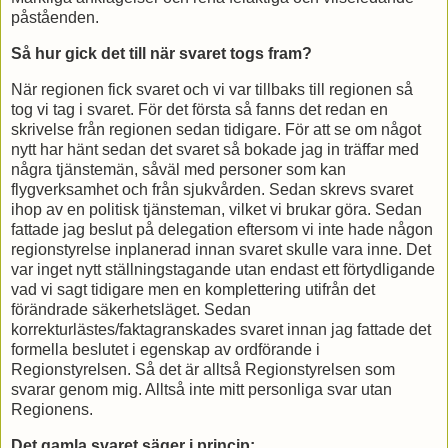
påståenden.
Så hur gick det till när svaret togs fram?
När regionen fick svaret och vi var tillbaks till regionen så
tog vi tag i svaret. För det första så fanns det redan en
skrivelse från regionen sedan tidigare. För att se om något
nytt har hänt sedan det svaret så bokade jag in träffar med
några tjänstemän, såväl med personer som kan
flygverksamhet och från sjukvården. Sedan skrevs svaret
ihop av en politisk tjänsteman, vilket vi brukar göra. Sedan
fattade jag beslut på delegation eftersom vi inte hade någon
regionstyrelse inplanerad innan svaret skulle vara inne. Det
var inget nytt ställningstagande utan endast ett förtydligande
vad vi sagt tidigare men en komplettering utifrån det
förändrade säkerhetsläget. Sedan
korrekturlästes/faktagranskades svaret innan jag fattade det
formella beslutet i egenskap av ordförande i
Regionstyrelsen. Så det är alltså Regionstyrelsen som
svarar genom mig. Alltså inte mitt personliga svar utan
Regionens.
Det gamla svaret säger i princip: