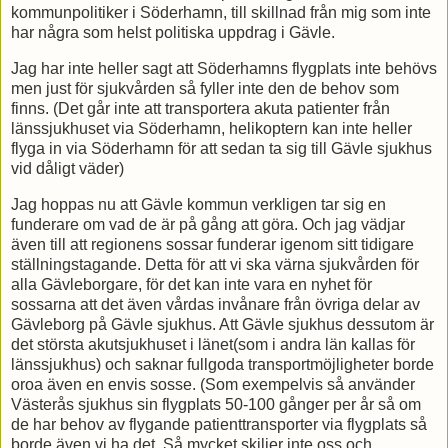
kommunpolitiker i Söderhamn, till skillnad från mig som inte
har några som helst politiska uppdrag i Gävle.
Jag har inte heller sagt att Söderhamns flygplats inte behövs
men just för sjukvården så fyller inte den de behov som
finns. (Det går inte att transportera akuta patienter från
länssjukhuset via Söderhamn, helikoptern kan inte heller
flyga in via Söderhamn för att sedan ta sig till Gävle sjukhus
vid dåligt väder)
Jag hoppas nu att Gävle kommun verkligen tar sig en
funderare om vad de är på gång att göra. Och jag vädjar
även till att regionens sossar funderar igenom sitt tidigare
ställningstagande. Detta för att vi ska värna sjukvården för
alla Gävleborgare, för det kan inte vara en nyhet för
sossarna att det även vårdas invånare från övriga delar av
Gävleborg på Gävle sjukhus. Att Gävle sjukhus dessutom är
det största akutsjukhuset i länet(som i andra län kallas för
länssjukhus) och saknar fullgoda transportmöjligheter borde
oroa även en envis sosse. (Som exempelvis så använder
Västerås sjukhus sin flygplats 50-100 gånger per år så om
de har behov av flygande patienttransporter via flygplats så
borde även vi ha det. Så mycket skiljer inte oss och