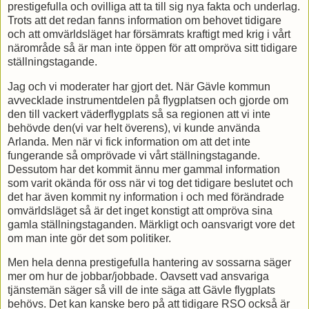
prestigefulla och ovilliga att ta till sig nya fakta och underlag.
Trots att det redan fanns information om behovet tidigare
och att omvärldsläget har försämrats kraftigt med krig i vårt
närområde så är man inte öppen för att ompröva sitt tidigare
ställningstagande.
Jag och vi moderater har gjort det. När Gävle kommun
avvecklade instrumentdelen på flygplatsen och gjorde om
den till vackert väderflygplats så sa regionen att vi inte
behövde den(vi var helt överens), vi kunde använda
Arlanda. Men när vi fick information om att det inte
fungerande så omprövade vi vårt ställningstagande.
Dessutom har det kommit ännu mer gammal information
som varit okända för oss när vi tog det tidigare beslutet och
det har även kommit ny information i och med förändrade
omvärldsläget så är det inget konstigt att ompröva sina
gamla ställningstaganden. Märkligt och oansvarigt vore det
om man inte gör det som politiker.
Men hela denna prestigefulla hantering av sossarna säger
mer om hur de jobbar/jobbade. Oavsett vad ansvariga
tjänstemän säger så vill de inte säga att Gävle flygplats
behövs. Det kan kanske bero på att tidigare RSO också är