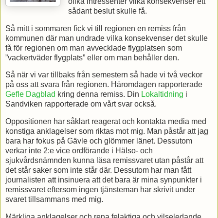
olika intressenter vilka konsekvenser ett
sådant beslut skulle få.
Så mitt i sommaren fick vi till regionen en remiss från
kommunen där man undrade vilka konsekvenser det skulle
få för regionen om man avvecklade flygplatsen som
”vackertväder flygplats” eller om man behåller den.
Så när vi var tillbaks från semestern så hade vi två veckor
på oss att svara från regionen. Häromdagen rapporterade
Gefle Dagblad
kring denna remiss. Din
Lokaltidning
i
Sandviken rapporterade om vårt svar också.
Oppositionen har såklart reagerat och kontakta media med
konstiga anklagelser som riktas mot mig. Man påstår att jag
bara har fokus på Gävle och glömmer länet. Dessutom
verkar inte 2:e vice ordförande i Hälso- och
sjukvårdsnämnden kunna läsa remissvaret utan påstår att
det står saker som inte står där. Dessutom har man fått
journalisten att insinuera att det bara är mina synpunkter i
remissvaret eftersom ingen tjänsteman har skrivit under
svaret tillsammans med mig.
Märkliga anklagelser och rena felaktiga och vilseledande