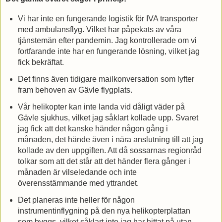
Vi har inte en fungerande logistik för IVA transporter
med ambulansflyg. Vilket har påpekats av våra
tjänstemän efter pandemin. Jag kontrollerade om vi
fortfarande inte har en fungerande lösning, vilket jag
fick bekräftat.
Det finns även tidigare mailkonversation som lyfter
fram behoven av Gävle flygplats.
Vår helikopter kan inte landa vid dåligt väder på
Gävle sjukhus, vilket jag såklart kollade upp. Svaret
jag fick att det kanske händer någon gång i
månaden, det hände även i nära anslutning till att jag
kollade av den uppgiften. Att då sossarnas regionråd
tolkar som att det står att det händer flera gånger i
månaden är vilseledande och inte
överensstämmande med yttrandet.
Det planeras inte heller för någon
instrumentinflygning på den nya helikopterplattan
som byggs, vilket såklart inte jag har hittat på utan