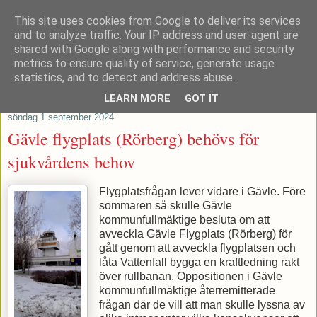
This site uses cookies from Google to deliver its services
Patrik Stenvard
and to analyze traffic. Your IP address and user-agent are
shared with Google along with performance and security
metrics to ensure quality of service, generate usage
Tankar från ett moderat regionråd
statistics, and to detect and address abuse.
LEARN MORE
GOT IT
söndag 1 september 2024
Gävle flygplats (Rörberg) behövs för
sjukvårdens behov
Flygplatsfrågan lever vidare i Gävle. Före
sommaren så skulle Gävle
kommunfullmäktige besluta om att
avveckla Gävle Flygplats (Rörberg) för
gått genom att avveckla flygplatsen och
låta Vattenfall bygga en kraftledning rakt
över rullbanan. Oppositionen i Gävle
kommunfullmäktige återremitterade
frågan där de vill att man skulle lyssna av