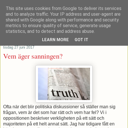
This site uses cookies from Google to deliver its services
Patrik Stenvard
and to analyze traffic. Your IP address and user-agent are
shared with Google along with performance and security
metrics to ensure quality of service, generate usage
Tankar från ett moderat regionråd
statistics, and to detect and address abuse.
LEARN MORE
GOT IT
tisdag 27 juni 2017
Vem äger sanningen?
Ofta när det blir politiska diskussioner så ställer man sig
frågan, vem är det som har rätt och vem har fel? Vi i
oppositionen beskriver verkligheten på ett sätt och
majoriteten på ett helt annat sätt. Jag har tidigare fått en