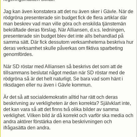
Jag kan även konstatera att det nu även sker i Gävle. När de
rödgröna presenterade sin budget fick de flera artiklar där
man beskrev vad man ville göra och enskilda tjänstemän
bekräftade deras förslag. När Alliansen, d.v.s. ledningen,
presenterade sin budget blev det inte alls behandlad på
samma sätt. Där fick dessutom verksamheterna beskriva hur
deras verksamhet skulle påverkas om fiktiva sparbeting
genomfördes.
När SD röstar med Alliansen så beskrivs det som att de
tillsammans beslutat något medan när SD röstar med de
rödgröna så är det helt naturligt. Se bara vad som hänt i
riksdagen eller nu även i Gävle kommun.
Är det så att socialdemokratin alltid har rätt och deras
beskrivning av verkligheten är den korrekta? Självklart inte,
det kan vara så att det finns två olika bilder av samma
verklighet. Vilken bild är då korrekt och varför ska media och
andra aktörer förstärka den ena beskrivningen och
ifrågasätta den andra.