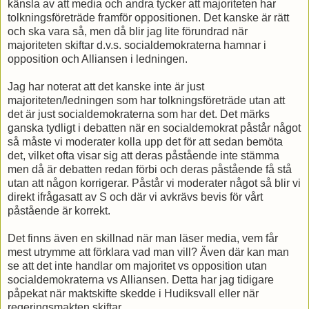
känsla av att media och andra tycker att majoriteten har
tolkningsföreträde framför oppositionen. Det kanske är rätt
och ska vara så, men då blir jag lite förundrad när
majoriteten skiftar d.v.s. socialdemokraterna hamnar i
opposition och Alliansen i ledningen.
Jag har noterat att det kanske inte är just
majoriteten/ledningen som har tolkningsföreträde utan att
det är just socialdemokraterna som har det. Det märks
ganska tydligt i debatten när en socialdemokrat påstår något
så måste vi moderater kolla upp det för att sedan bemöta
det, vilket ofta visar sig att deras påstående inte stämma
men då är debatten redan förbi och deras påstående få stå
utan att någon korrigerar. Påstår vi moderater något så blir vi
direkt ifrågasatt av S och där vi avkrävs bevis för vårt
påstående är korrekt.
Det finns även en skillnad när man läser media, vem får
mest utrymme att förklara vad man vill? Även där kan man
se att det inte handlar om majoritet vs opposition utan
socialdemokraterna vs Alliansen. Detta har jag tidigare
påpekat när maktskifte skedde i Hudiksvall eller när
regeringsmakten skiftar.