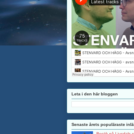
Leta i den här bloggen
Senaste årets populäraste inl
Besök på Ljusdals 