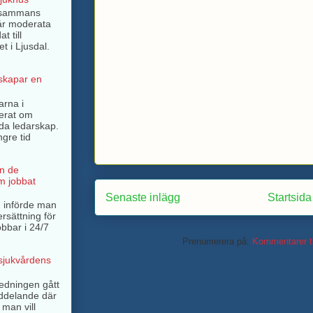
llsammans
år moderata
t till
t i Ljusdal.
 skapar en
arna i
terat om
rda ledarskap.
ngre tid
n de
m jobbat
Senaste inlägg
Startsida
 införde man
ersättning för
bbar i 24/7
Prenumerera på:
Kommentarer ti
 sjukvårdens
ledningen gått
ddelande där
 man vill