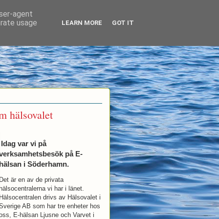
user-agent
erate usage
LEARN MORE
GOT IT
m hälsovalet
Idag var vi på
verksamhetsbesök på E-
hälsan i Söderhamn.
Det är en av de privata
hälsocentralerna vi har i länet.
Hälsocentralen drivs av Hälsovalet i
Sverige AB som har tre enheter hos
oss, E-hälsan Ljusne och Varvet i