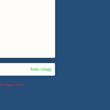
Äldre inlägg
ll inlägget (Atom)