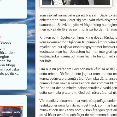
som såklart samarbetar på ett bra sätt. Både E-häl
enheter men som klarar sig bra i vårt vårdvalsystem
samarbete. Självklart lyfte vi frågor kring hur reg
men också de förslag som nu är på bordet från majo
d
Kritiken och frågetecken finns kring dessa förslag
, Sweden
konsekvenser för tillgången till primärvård för våra
mycket om hur själva ersättningsystemet behöver r
som
kostnader man har. Dessutom har man inte gjort u
förande i
kostnadsökningarna och man har inte hängt med i 
Region
nde för
har haft.
nna blogg
in politiska
Om alla nu pratar om God och nära vård så är det v
de politiska
detta arbete. Då förstår inte jag hur man kan dra ne
kunna bedriva bra primärvård. Vem ska då ta ansva
primärvården saknar resurser och det kommer bli må
Det är just dessa mindre hälsocentraler vi verklige
detta som alla pratar om, God och nära vård, på rikt
Vår besöksverksamhet har varit på sparlåga under
restriktioner som funnits och det tryck som har fun
minskat och det känns som vi kan återigen göra en
att vi håller avstånd och följer de rekommendatione