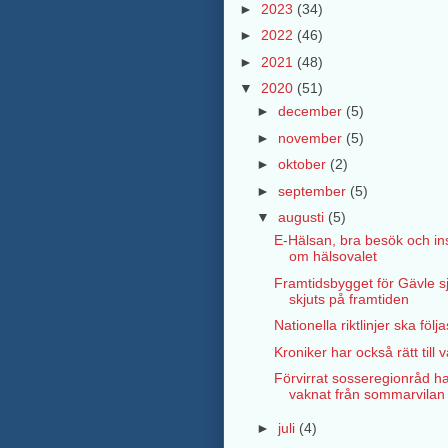
►
2023
(34)
►
2022
(46)
►
2021
(48)
▼
2020
(51)
►
december
(5)
►
november
(5)
►
oktober
(2)
►
september
(5)
▼
augusti
(5)
E-Hälsan, bra besök och in
om hälsovalet
Framtidsbygget för Gävle s
skjuts på framtiden
Nationella riktlinjer ska följa
Kroniker har också rätt till v
Förvirrat sosseregionråd h
vaknat från sommarvilan
►
juli
(4)