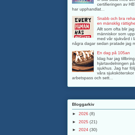
certifieringen av H
har upphandlat...
Snabb och bra rehab
en mänsklig rättighe
Allt som ofta blir ja
människor som upp
med vår sjukvård i l
några dagar sedan pratade jag m
En dag på 105an
Idag har jag tillbri
hjärtavdelningen på
sjukhus. Jag har föl
våra sjuksköterskor 
arbetspass och sett...
Bloggarkiv
►
2026
(8)
►
2025
(21)
►
2024
(30)