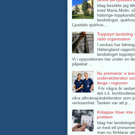
Idag besökte jag ti
med Maria Molin, v
hälsinge-toppkandida
landstinget, sjukhuse
Ljusdals sjukhus...
Toppstyrt landsting
rädd organisation
I veckan har tidning
Hälsingland rappor
landstinget toppsty
Vi i oppositionen har under en lä
påpekat ...
Nu premierar vi äve
undersköterskor so
länge i regionen
För några år sedan
det s.k. kontinuitets
våra allmänsjuksköterskor som jo
verksamhet. Tanken var att p...
Kölappar löser inte
problem
Idag har landstings
ut med ett pressme
man nu förklarar att