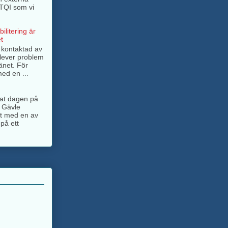
BTQI som vi
ilitering är
t
g kontaktad av
lever problem
änet. För
ed en ...
ngat dagen på
 Gävle
jt med en av
på ett