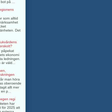
bot på ...
regionens
r som alltid
pmärksamhet
cket
mänheten. Det
sjukvårdens
rskott?
r påpekat
ngets ekonomi
ta ledningen.
är väld...
sen,
rskningen
e får man höra
as oberoende
tagit allt mer
 en p...
 egen regi
iteten har
t för 2025 att
n externa