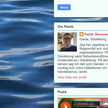
Om Patrik
Patrik Stenvar
Gävle, Gävleborg
Jag har uppdrag 
Regionråd och ord
regionstyrelsen i 
Gävleborg samt förbundsordföra
moderaterna i Gävleborg. På de
skriver jag om det som händer i m
vardag och mina reflektioner om 
händelserna i länet.
Visa hela min profil
Podd