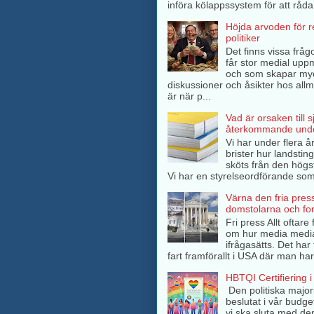
införa kölappssystem för att råda 
Höjda arvoden för 
politiker
Det finns vissa frågo
får stor medial up
och som skapar my
diskussioner och åsikter hos all
är när p...
Vad är orsaken till 
återkommande unde
Vi har under flera å
brister hur landsti
sköts från den högs
Vi har en styrelseordförande som 
Värna den fria pres
domstolarna och fo
Fri press Allt oftar
om hur media medi
ifrågasätts. Det har 
fart framförallt i USA där man har
HBTQI Certifiering i
Den politiska major
beslutat i vår budge
vi ska sluta med de