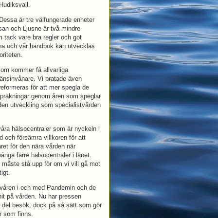
Hudiksvall.
Dessa är tre välfungerade enheter
san och Ljusne är två mindre
 tack vare bra regler och got
lerna och vår handbok kan utvecklas
riteten.
 som kommer få allvarliga
 länsinvånare. Vi pratade även
eformeras för att mer spegla de
ppräkningar genom åren som speglar
den utveckling som specialistvården
åra hälsocentraler som är nyckeln i
d och försämra villkoren för att
ret för den nära vården när
nga färre hälsocentraler i länet.
n måste stå upp för om vi vill gå mot
igt.
 våren i och med Pandemin och de
nit på vården. Nu har pressen
 del besök, dock på så sätt som gör
r som finns.