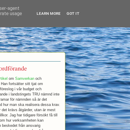
user-agent
erate usage
LEARN MORE
GOT IT
 ordförande
rtikel
om
Samverkan
och
an fortsätter sitt tjat om
föreslog i vår budget och
förande i landstingets TRU nämnd inte
 ramar för nämnden så är det
d hur man ska realisera dessa krav.
 det krävs åtgärder, utan är mest
or. Jag har tidigare försökt få till
 om hur verksamheten kan
n beskedet från ansvarig