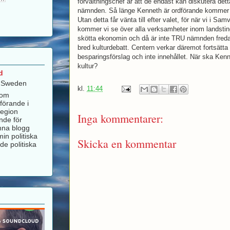
förvaltningschef är att de endast kan diskutera det
nämnden. Så länge Kenneth är ordförande kommer d
Utan detta får vänta till efter valet, för när vi i 
kommer vi se över alla verksamheter inom landsting
skötta ekonomin och då är inte TRU nämnden fredad
bred kulturdebatt. Centern verkar däremot fortsätta
besparingsförslag och inte innehållet. När ska Ken
kultur?
d
, Sweden
kl.
11:44
som
förande i
Region
Inga kommentarer:
nde för
nna blogg
in politiska
Skicka en kommentar
de politiska