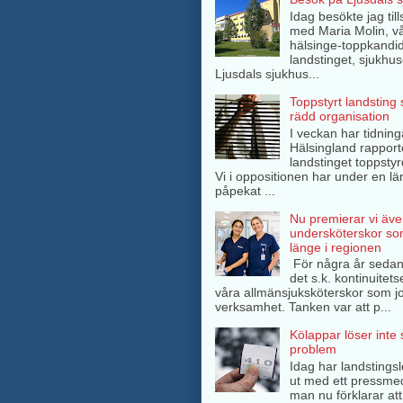
Idag besökte jag ti
med Maria Molin, v
hälsinge-toppkandida
landstinget, sjukhuse
Ljusdals sjukhus...
Toppstyrt landsting
rädd organisation
I veckan har tidning
Hälsingland rappor
landstinget toppsty
Vi i oppositionen har under en lä
påpekat ...
Nu premierar vi äve
undersköterskor so
länge i regionen
För några år sedan
det s.k. kontinuitets
våra allmänsjuksköterskor som jo
verksamhet. Tanken var att p...
Kölappar löser inte
problem
Idag har landstings
ut med ett pressme
man nu förklarar att