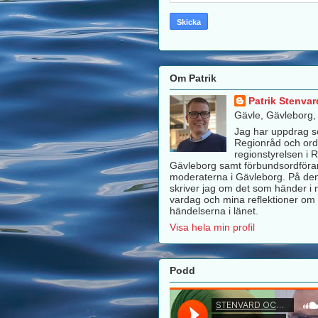
Om Patrik
Patrik Stenvar
Gävle, Gävleborg
Jag har uppdrag 
Regionråd och ord
regionstyrelsen i 
Gävleborg samt förbundsordföra
moderaterna i Gävleborg. På de
skriver jag om det som händer i m
vardag och mina reflektioner om 
händelserna i länet.
Visa hela min profil
Podd