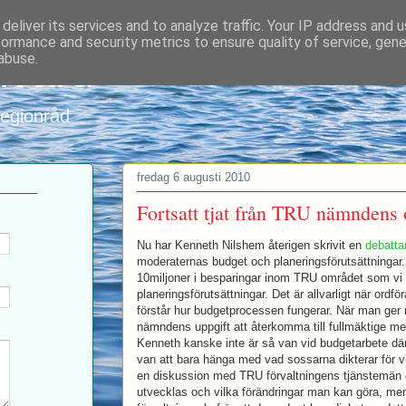
deliver its services and to analyze traffic. Your IP address and 
formance and security metrics to ensure quality of service, gen
nvard
abuse.
regionråd
fredag 6 augusti 2010
Fortsatt tjat från TRU nämndens
Nu har Kenneth Nilshem återigen skrivit en
debatta
moderaternas budget och planeringsförutsättningar. H
10miljoner i besparingar inom TRU området som vi 
planeringsförutsättningar. Det är allvarligt när ord
förstår hur budgetprocessen fungerar. När man ger
nämndens uppgift att återkomma till fullmäktige me
Kenneth kanske inte är så van vid budgetarbete där
van att bara hänga med vad sossarna dikterar för villk
en diskussion med TRU förvaltningens tjänstemän
utvecklas och vilka förändringar man kan göra, me