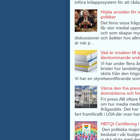
införa kölappssystem för att råda 
Höjda arvoden för 
politiker
Det finns vissa frågo
får stor medial up
och som skapar my
diskussioner och åsikter hos all
är när p...
Vad är orsaken till 
återkommande unde
Vi har under flera å
brister hur landsti
sköts från den högs
Vi har en styrelseordförande som 
Värna den fria pres
domstolarna och fo
Fri press Allt oftar
om hur media medi
ifrågasätts. Det har 
fart framförallt i USA där man har
HBTQI Certifiering i
Den politiska major
beslutat i vår budge
vi ska sluta med de