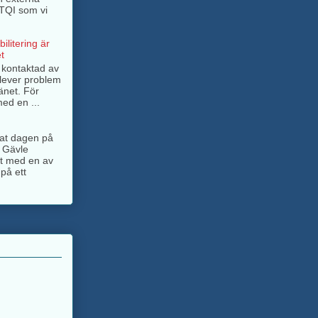
BTQI som vi
ilitering är
t
g kontaktad av
lever problem
änet. För
ed en ...
ngat dagen på
 Gävle
jt med en av
på ett