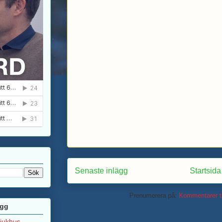
Senaste inlägg
Startsida
Prenumerera på:
Kommentarer ti
ägg
sjukhus