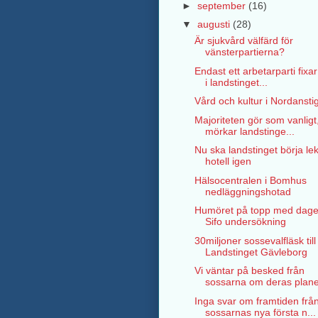
►
september
(16)
▼
augusti
(28)
Är sjukvård välfärd för
vänsterpartierna?
Endast ett arbetarparti fixar
i landstinget...
Vård och kultur i Nordansti
Majoriteten gör som vanlig
mörkar landstinge...
Nu ska landstinget börja le
hotell igen
Hälsocentralen i Bomhus
nedläggningshotad
Humöret på topp med dag
Sifo undersökning
30miljoner sossevalfläsk till
Landstinget Gävleborg
Vi väntar på besked från
sossarna om deras planer
Inga svar om framtiden frå
sossarnas nya första n...