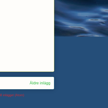
Äldre inlägg
ll inlägget (Atom)