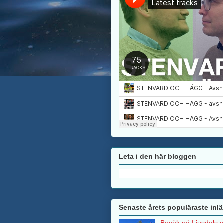
Leta i den här bloggen
Senaste årets populäraste inl
Besök på Ljusdals 