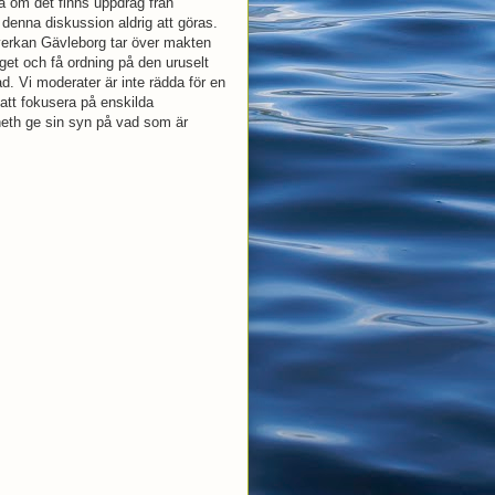
ta om det finns uppdrag från
enna diskussion aldrig att göras.
Samverkan Gävleborg tar över makten
et och få ordning på den uruselt
. Vi moderater är inte rädda för en
 att fokusera på enskilda
neth ge sin syn på vad som är