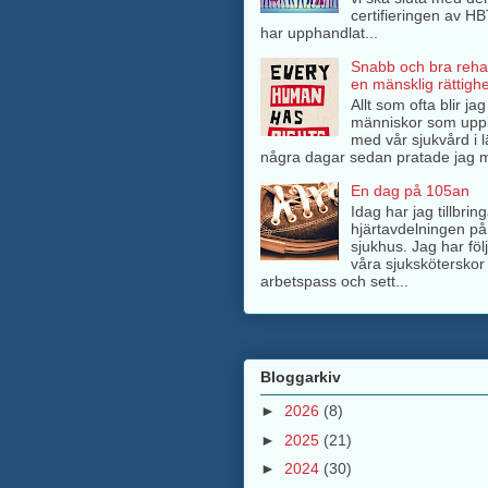
certifieringen av H
har upphandlat...
Snabb och bra rehab
en mänsklig rättighe
Allt som ofta blir ja
människor som upp
med vår sjukvård i l
några dagar sedan pratade jag m
En dag på 105an
Idag har jag tillbri
hjärtavdelningen på
sjukhus. Jag har föl
våra sjuksköterskor 
arbetspass och sett...
Bloggarkiv
►
2026
(8)
►
2025
(21)
►
2024
(30)