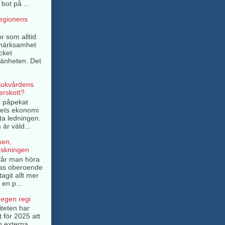
bot på ...
regionens
r som alltid
pmärksamhet
cket
mänheten. Det
sjukvårdens
rskott?
r påpekat
ngets ekonomi
ta ledningen.
är väld...
sen,
rskningen
e får man höra
as oberoende
tagit allt mer
 en p...
 egen regi
iteten har
t för 2025 att
n externa