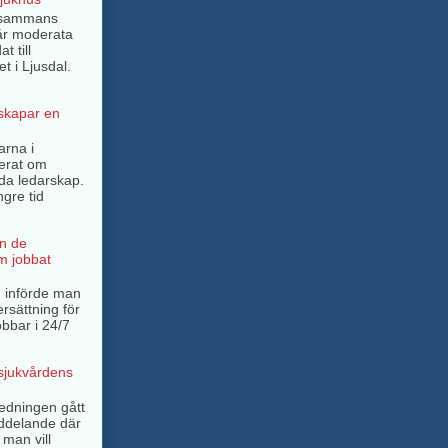
llsammans
år moderata
t till
t i Ljusdal.
 skapar en
arna i
terat om
rda ledarskap.
ngre tid
n de
m jobbat
 införde man
ersättning för
bbar i 24/7
 sjukvårdens
ledningen gått
ddelande där
 man vill