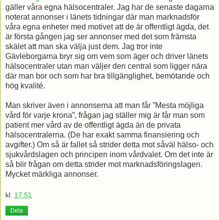
gäller våra egna hälsocentraler. Jag har de senaste dagarna
noterat annonser i länets tidningar där man marknadsför
våra egna enheter med motivet att de är offentligt ägda, det
är första gången jag ser annonser med det som främsta
skälet att man ska välja just dem. Jag tror inte
Gävleborgarna bryr sig om vem som äger och driver länets
hälsocentraler utan man väljer den central som ligger nära
där man bor och som har bra tillgänglighet, bemötande och
hög kvalité.
Man skriver även i annonserna att man får ”Mesta möjliga
vård för varje krona”, frågan jag ställer mig är får man som
patient mer vård av de offentligt ägda än de privata
hälsocentralerna. (De har exakt samma finansiering och
avgifter.) Om så är fallet så strider detta mot såväl hälso- och
sjukvårdslagen och principen inom vårdvalet. Om det inte är
så blir frågan om detta strider mot marknadsföringslagen.
Mycket märkliga annonser.
kl.
17:51
Dela