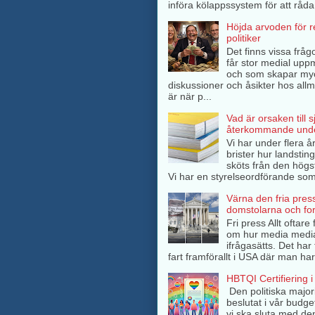
införa kölappssystem för att råda 
Höjda arvoden för 
politiker
Det finns vissa frågo
får stor medial up
och som skapar my
diskussioner och åsikter hos all
är när p...
Vad är orsaken till 
återkommande unde
Vi har under flera å
brister hur landsti
sköts från den högs
Vi har en styrelseordförande som 
Värna den fria pres
domstolarna och fo
Fri press Allt oftar
om hur media medi
ifrågasätts. Det har 
fart framförallt i USA där man har
HBTQI Certifiering i
Den politiska major
beslutat i vår budge
vi ska sluta med de