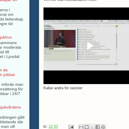
arna i
terat om
rda ledarskap.
ngre tid
sjukhus
llsammans
år moderata
t till
t i Ljusdal.
n de
m jobbat
 införde man
Kallar andra för rasister
ersättning för
bbar i 24/7
 sjukvårdens
ledningen gått
ddelande där
 man vill
kl.
22:33