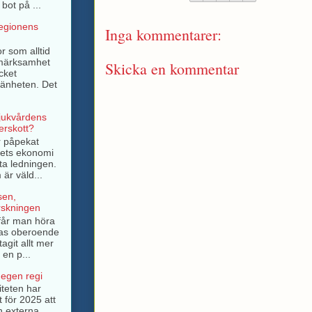
bot på ...
regionens
Inga kommentarer:
r som alltid
pmärksamhet
Skicka en kommentar
cket
mänheten. Det
sjukvårdens
rskott?
r påpekat
ngets ekonomi
ta ledningen.
är väld...
sen,
rskningen
e får man höra
as oberoende
tagit allt mer
 en p...
 egen regi
iteten har
t för 2025 att
n externa