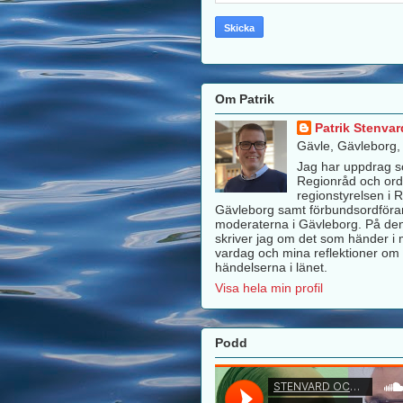
Om Patrik
Patrik Stenvar
Gävle, Gävleborg
Jag har uppdrag 
Regionråd och ord
regionstyrelsen i 
Gävleborg samt förbundsordföra
moderaterna i Gävleborg. På de
skriver jag om det som händer i m
vardag och mina reflektioner om 
händelserna i länet.
Visa hela min profil
Podd