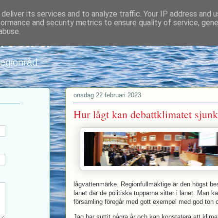
deliver its services and to analyze traffic. Your IP address and 
formance and security metrics to ensure quality of service, gen
nvard
abuse.
regionråd
onsdag 22 februari 2023
Hur lågt kan debattklimatet sjun
lågvattenmärke. Regionfullmäktige är den högst be
länet där de politiska topparna sitter i länet. Man k
församling föregår med gott exempel med god ton oc
Jag har suttit några år och kan konstatera att klim