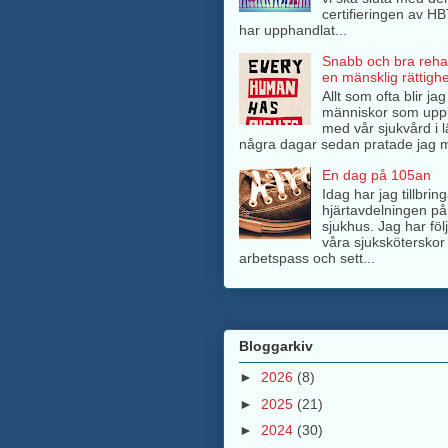
certifieringen av H
har upphandlat...
Snabb och bra rehab
en mänsklig rättighe
Allt som ofta blir ja
människor som upp
med vår sjukvård i l
några dagar sedan pratade jag m
En dag på 105an
Idag har jag tillbri
hjärtavdelningen på
sjukhus. Jag har föl
våra sjuksköterskor 
arbetspass och sett...
Bloggarkiv
►
2026
(8)
►
2025
(21)
►
2024
(30)