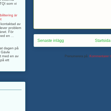
BTQI som vi
ilitering är
t
g kontaktad av
lever problem
änet. För
ed en ...
Senaste inlägg
Startsida
ngat dagen på
 Gävle
jt med en av
Prenumerera på:
Kommentarer ti
på ett