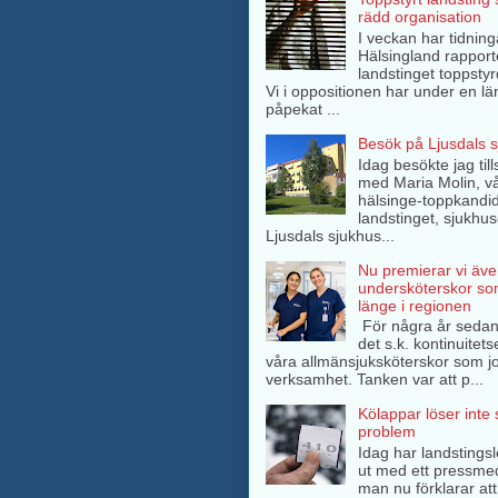
rädd organisation
I veckan har tidning
Hälsingland rappor
landstinget toppsty
Vi i oppositionen har under en lä
påpekat ...
Besök på Ljusdals 
Idag besökte jag ti
med Maria Molin, v
hälsinge-toppkandida
landstinget, sjukhuse
Ljusdals sjukhus...
Nu premierar vi äve
undersköterskor so
länge i regionen
För några år sedan
det s.k. kontinuitets
våra allmänsjuksköterskor som jo
verksamhet. Tanken var att p...
Kölappar löser inte
problem
Idag har landstings
ut med ett pressme
man nu förklarar att