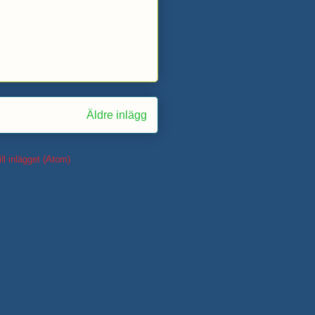
Äldre inlägg
ll inlägget (Atom)