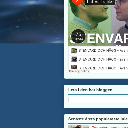
Leta i den här bloggen
Senaste årets populäraste inl
Toppstyrt landsting