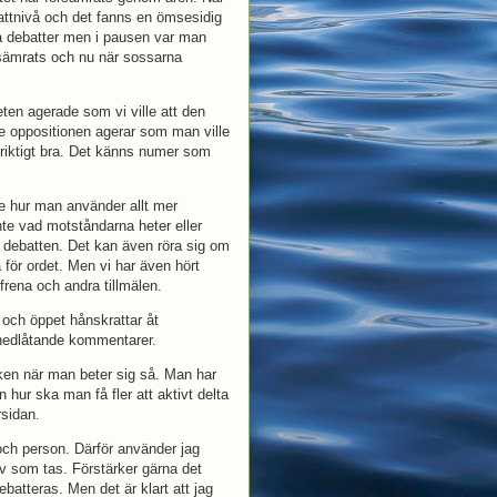
battnivå och det fanns en ömsesidig
a debatter men i pausen var man
rsämrats och nu när sossarna
ten agerade som vi ville att den
e oppositionen agerar som man ville
i riktigt bra. Det känns numer som
e hur man använder allt mer
nte vad motståndarna heter eller
i debatten. Det kan även röra sig om
för ordet. Men vi har även hört
frena och andra tillmälen.
n och öppet hånskrattar åt
h nedlåtande kommentarer.
itiken när man beter sig så. Man har
 hur ska man få fler att aktivt delta
sidan.
k och person. Därför använder jag
ativ som tas. Förstärker gärna det
batteras. Men det är klart att jag