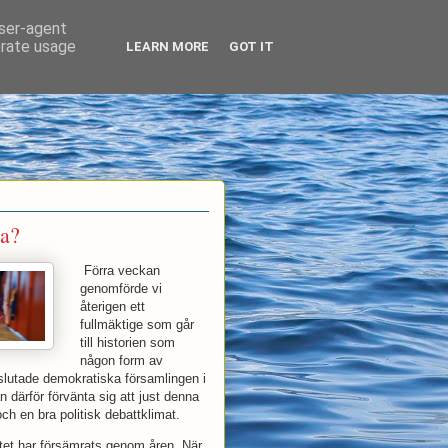
user-agent
erate usage
LEARN MORE
GOT IT
ka?
Förra veckan
genomförde vi
återigen ett
fullmäktige som går
till historien som
någon form av
slutade demokratiska församlingen i
an därför förvänta sig att just denna
h en bra politisk debattklimat.
atet har försämrats genom åren. När