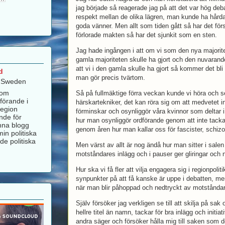
jag började så reagerade jag på att det var hög de
respekt mellan de olika lägren, man kunde ha hård
goda vänner. Men allt som tiden gått så har det fö
förlorade makten så har det sjunkit som en sten.
Jag hade ingången i att om vi som den nya majorite
gamla majoriteten skulle ha gjort och den nuvarand
att vi i den gamla skulle ha gjort så kommer det bl
d
man gör precis tvärtom.
, Sweden
som
Så på fullmäktige förra veckan kunde vi höra och s
förande i
härskartekniker, det kan röra sig om att medvetet i
Region
förminskar och osynliggör våra kvinnor som deltar 
nde för
hur man osynliggör ordförande genom att inte tacka 
nna blogg
genom åren hur man kallar oss för fascister, schizo
in politiska
de politiska
Men värst av allt är nog ändå hur man sitter i sale
motståndares inlägg och i pauser ger gliringar oc
Hur ska vi få fler att vilja engagera sig i regionpol
synpunkter på att få kanske är uppe i debatten, men
när man blir påhoppad och nedtryckt av motståndar
Själv försöker jag verkligen se till att skilja på sa
hellre titel än namn, tackar för bra inlägg och initi
andra säger och försöker hålla mig till saken som de