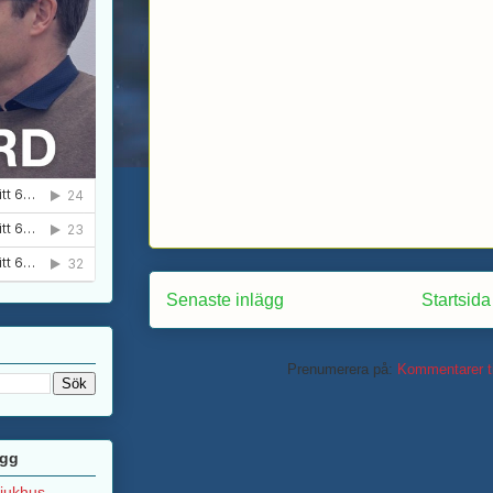
Senaste inlägg
Startsida
Prenumerera på:
Kommentarer ti
ägg
sjukhus