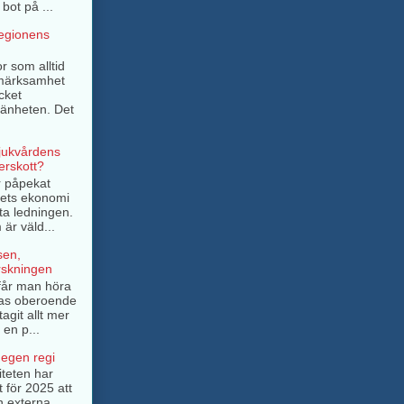
bot på ...
regionens
r som alltid
pmärksamhet
cket
mänheten. Det
sjukvårdens
rskott?
r påpekat
ngets ekonomi
ta ledningen.
är väld...
sen,
rskningen
e får man höra
as oberoende
tagit allt mer
 en p...
 egen regi
iteten har
t för 2025 att
n externa