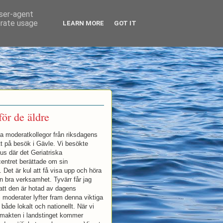
user-agent
erate usage
LEARN MORE
GOT IT
för de äldre
na moderatkollegor från riksdagens
tt på besök i Gävle. Vi besökte
us där det Geriatriska
ntret berättade om sin
 Det är kul att få visa upp och höra
 bra verksamhet. Tyvärr får jag
att den är hotad av dagens
i moderater lyfter fram denna viktiga
åde lokalt och nationellt. När vi
 makten i landstinget kommer