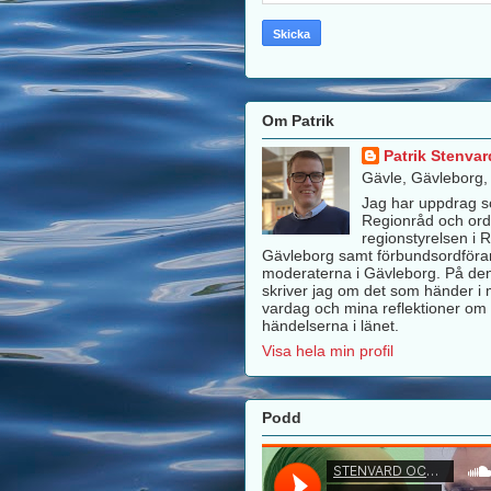
Om Patrik
Patrik Stenvar
Gävle, Gävleborg
Jag har uppdrag 
Regionråd och ord
regionstyrelsen i 
Gävleborg samt förbundsordföra
moderaterna i Gävleborg. På de
skriver jag om det som händer i m
vardag och mina reflektioner om 
händelserna i länet.
Visa hela min profil
Podd