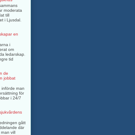
llsammans
år moderata
t till
t i Ljusdal.
 skapar en
arna i
terat om
rda ledarskap.
ngre tid
n de
m jobbat
 införde man
ersättning för
bbar i 24/7
 sjukvårdens
ledningen gått
ddelande där
 man vill