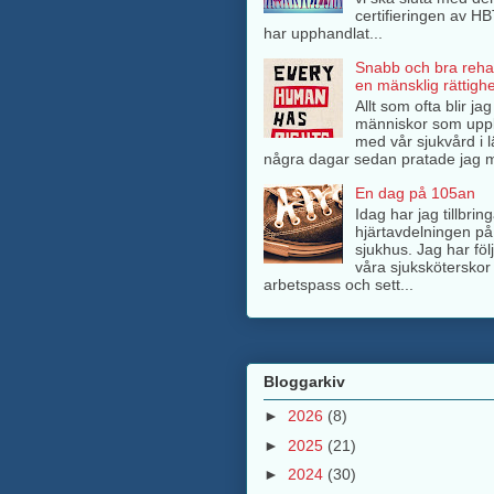
certifieringen av H
har upphandlat...
Snabb och bra rehab
en mänsklig rättighe
Allt som ofta blir ja
människor som upp
med vår sjukvård i l
några dagar sedan pratade jag m
En dag på 105an
Idag har jag tillbri
hjärtavdelningen på
sjukhus. Jag har föl
våra sjuksköterskor 
arbetspass och sett...
Bloggarkiv
►
2026
(8)
►
2025
(21)
►
2024
(30)