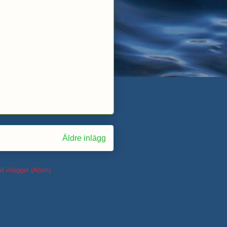
Äldre inlägg
ll inlägget (Atom)