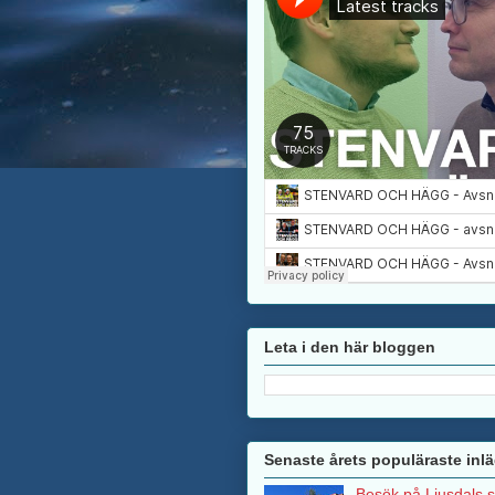
Leta i den här bloggen
Senaste årets populäraste inl
Besök på Ljusdals 