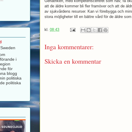
Geriatriken, med kompetenscentret som nav, få öka
att de äldre kommer bli fler framöver och att de äld
av sjukvårdens resurser. Kan vi förebygga och min
stora möjligheter till en bättre vård för de äldre so
kl.
08:43
d
Inga kommentarer:
, Sweden
som
Skicka en kommentar
förande i
Region
nde för
nna blogg
in politiska
de politiska