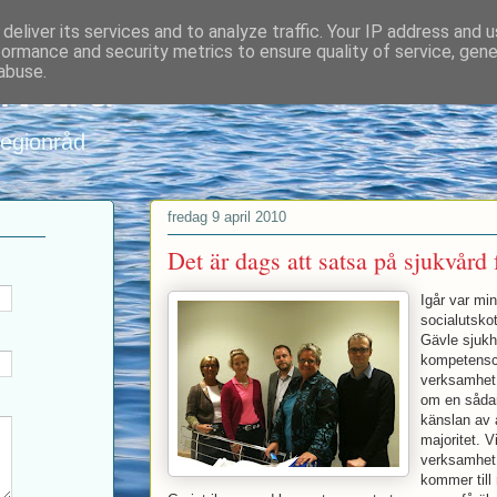
deliver its services and to analyze traffic. Your IP address and 
formance and security metrics to ensure quality of service, gen
nvard
abuse.
regionråd
fredag 9 april 2010
Det är dags att satsa på sjukvård 
Igår var mi
socialutsko
Gävle sjukh
kompetensce
verksamhet.
om en sådan
känslan av 
majoritet. V
verksamhet b
kommer till