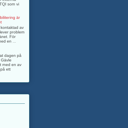
BTQI som vi
ilitering är
t
g kontaktad av
lever problem
änet. För
ed en ...
ngat dagen på
 Gävle
jt med en av
på ett