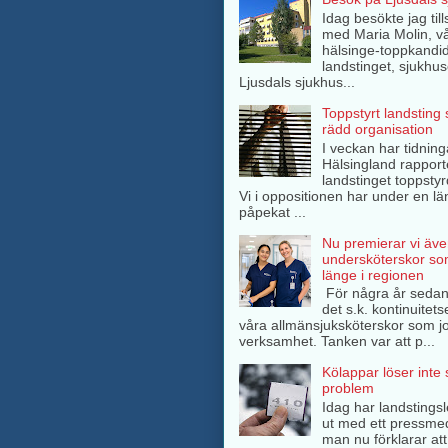
Idag besökte jag ti
med Maria Molin, v
hälsinge-toppkandida
landstinget, sjukhuse
Ljusdals sjukhus...
Toppstyrt landsting
rädd organisation
I veckan har tidning
Hälsingland rappor
landstinget toppsty
Vi i oppositionen har under en lä
påpekat ...
Nu premierar vi äve
undersköterskor so
länge i regionen
För några år sedan
det s.k. kontinuitets
våra allmänsjuksköterskor som jo
verksamhet. Tanken var att p...
Kölappar löser inte
problem
Idag har landstings
ut med ett pressme
man nu förklarar att