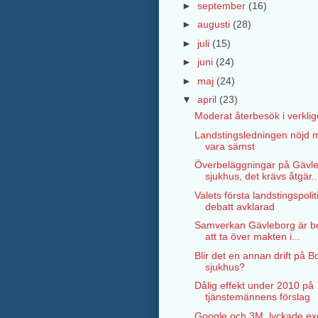
►
september
(16)
►
augusti
(28)
►
juli
(15)
►
juni
(24)
►
maj
(24)
▼
april
(23)
Moderat återbesök i verklig
Landstingsledningen nöjd m
vara sämst
Överbeläggningar på Gävl
sjukhus, det krävs åtgär..
Valets första landstingspolit
debatt avklarad
Samverkan Gävleborg är b
att ta över makten i...
Blir det en annan drift på B
sjukhus?
Dålig effekt under 2010 på
tjänstemännens förslag
Google och 3M, lyckade e