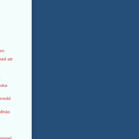
en.
ed att
e
.
iska
eredd
ollnäs
xempel