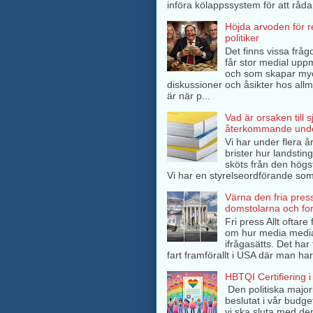
införa kölappssystem för att råda 
Höjda arvoden för 
politiker
Det finns vissa frågo
får stor medial up
och som skapar my
diskussioner och åsikter hos all
är när p...
Vad är orsaken till 
återkommande unde
Vi har under flera å
brister hur landsti
sköts från den högs
Vi har en styrelseordförande som 
Värna den fria pres
domstolarna och fo
Fri press Allt oftar
om hur media medi
ifrågasätts. Det har 
fart framförallt i USA där man har
HBTQI Certifiering i
Den politiska major
beslutat i vår budge
vi ska sluta med de