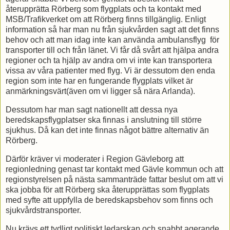
återupprätta Rörberg som flygplats och ta kontakt med
MSB/Trafikverket om att Rörberg finns tillgänglig. Enligt
information så har man nu från sjukvården sagt att det finns
behov och att man idag inte kan använda ambulansflyg för
transporter till och från länet. Vi får då svårt att hjälpa andra
regioner och ta hjälp av andra om vi inte kan transportera
vissa av våra patienter med flyg. Vi är dessutom den enda
region som inte har en fungerande flygplats vilket är
anmärkningsvärt(även om vi ligger så nära Arlanda).
Dessutom har man sagt nationellt att dessa nya
beredskapsflygplatser ska finnas i anslutning till större
sjukhus. Då kan det inte finnas något bättre alternativ än
Rörberg.
Därför kräver vi moderater i Region Gävleborg att
regionledning genast tar kontakt med Gävle kommun och att
regionstyrelsen på nästa sammanträde fattar beslut om att vi
ska jobba för att Rörberg ska återupprättas som flygplats
med syfte att uppfylla de beredskapsbehov som finns och
sjukvårdstransporter.
Nu krävs ett tydligt politiskt ledarskap och snabbt agerande.