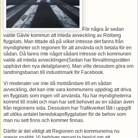
För några år sedan
valde Gävle kommun att inleda avveckling av Rörberg
flygplats. Man tittade då på vilket intresse det fanns från
myndigheter och regionen för att använda och betala för en
sådan. Då fanns inte något sådant intresse och kommunen
valde att inleda avvecklingen(Sedan har förvaltningsrätten
upphävt den nya detaljplanen). Man ville dessutom göra om
landningsbanan till industrimark för Facebook.
Vi moderater var inte då motståndare till en sådan
avveckling, det kan inte vara kommunens uppdrag att driva
en flygplats som ingen vill använda. Nu har myndigheterna
kommit till insikt och man har sett behovet av en sådan även
från regionens sida. Dessutom har Trafikverket fått i uppgift
att utöka antalet beredskapsflygplatser för de behov som
man nu sett finns och kommer finnas.
Därför är det viktigt att Regionen och kommunerna nu
agerar snabbt. Vi behöver genast ta beslut om att