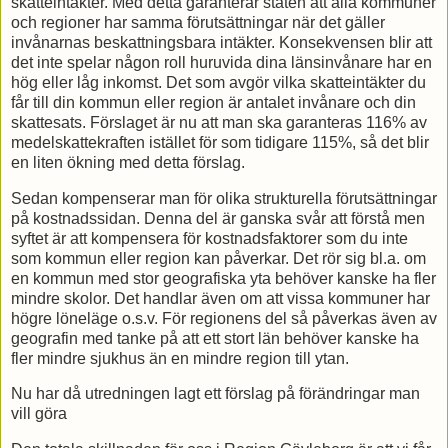
skatteintäkter. Med detta garanterar staten att alla kommuner
och regioner har samma förutsättningar när det gäller
invånarnas beskattningsbara intäkter. Konsekvensen blir att
det inte spelar någon roll huruvida dina länsinvånare har en
hög eller låg inkomst. Det som avgör vilka skatteintäkter du
får till din kommun eller region är antalet invånare och din
skattesats. Förslaget är nu att man ska garanteras 116% av
medelskattekraften istället för som tidigare 115%, så det blir
en liten ökning med detta förslag.
Sedan kompenserar man för olika strukturella förutsättningar
på kostnadssidan. Denna del är ganska svår att förstå men
syftet är att kompensera för kostnadsfaktorer som du inte
som kommun eller region kan påverkar. Det rör sig bl.a. om
en kommun med stor geografiska yta behöver kanske ha fler
mindre skolor. Det handlar även om att vissa kommuner har
högre löneläge o.s.v. För regionens del så påverkas även av
geografin med tanke på att ett stort län behöver kanske ha
fler mindre sjukhus än en mindre region till ytan.
Nu har då utredningen lagt ett förslag på förändringar man
vill göra