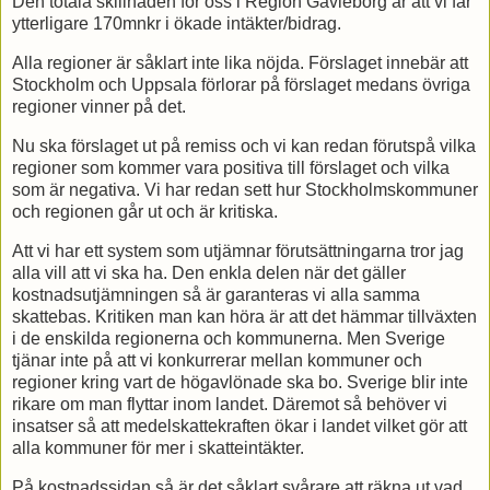
Den totala skillnaden för oss i Region Gävleborg är att vi får
ytterligare 170mnkr i ökade intäkter/bidrag.
Alla regioner är såklart inte lika nöjda. Förslaget innebär att
Stockholm och Uppsala förlorar på förslaget medans övriga
regioner vinner på det.
Nu ska förslaget ut på remiss och vi kan redan förutspå vilka
regioner som kommer vara positiva till förslaget och vilka
som är negativa. Vi har redan sett hur Stockholmskommuner
och regionen går ut och är kritiska.
Att vi har ett system som utjämnar förutsättningarna tror jag
alla vill att vi ska ha. Den enkla delen när det gäller
kostnadsutjämningen så är garanteras vi alla samma
skattebas. Kritiken man kan höra är att det hämmar tillväxten
i de enskilda regionerna och kommunerna. Men Sverige
tjänar inte på att vi konkurrerar mellan kommuner och
regioner kring vart de högavlönade ska bo. Sverige blir inte
rikare om man flyttar inom landet. Däremot så behöver vi
insatser så att medelskattekraften ökar i landet vilket gör att
alla kommuner för mer i skatteintäkter.
På kostnadssidan så är det såklart svårare att räkna ut vad