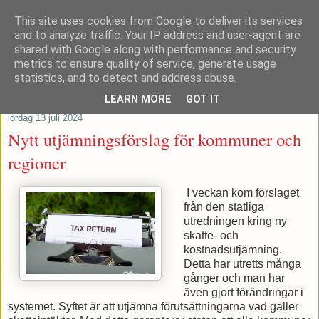
This site uses cookies from Google to deliver its services
Patrik Stenvard
and to analyze traffic. Your IP address and user-agent are
shared with Google along with performance and security
metrics to ensure quality of service, generate usage
Tankar från ett moderat regionråd
statistics, and to detect and address abuse.
LEARN MORE
GOT IT
lördag 13 juli 2024
Nytt utjämningsförslag för kommuner och
regioner
I veckan kom förslaget
från den statliga
utredningen kring ny
skatte- och
kostnadsutjämning.
Detta har utretts många
gånger och man har
även gjort förändringar i
systemet. Syftet är att utjämna förutsättningarna vad gäller