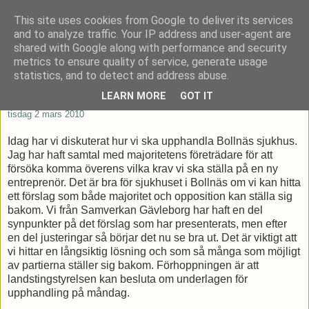
This site uses cookies from Google to deliver its services
Patrik Stenvard
and to analyze traffic. Your IP address and user-agent are
shared with Google along with performance and security
metrics to ensure quality of service, generate usage
Tankar från ett moderat regionråd
statistics, and to detect and address abuse.
LEARN MORE
GOT IT
tisdag 2 mars 2010
Idag har vi diskuterat hur vi ska upphandla Bollnäs sjukhus.
Jag har haft samtal med majoritetens företrädare för att
försöka komma överens vilka krav vi ska ställa på en ny
entreprenör. Det är bra för sjukhuset i Bollnäs om vi kan hitta
ett förslag som både majoritet och opposition kan ställa sig
bakom. Vi från Samverkan Gävleborg har haft en del
synpunkter på det förslag som har presenterats, men efter
en del justeringar så börjar det nu se bra ut. Det är viktigt att
vi hittar en långsiktig lösning och som så många som möjligt
av partierna ställer sig bakom. Förhoppningen är att
landstingstyrelsen kan besluta om underlagen för
upphandling på måndag.