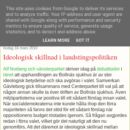
This site uses cookies from Google to deliver its services
Patrik Stenvard
and to analyze traffic. Your IP address and user-agent are
shared with Google along with performance and security
metrics to ensure quality of service, generate usage
Tankar från ett moderat regionråd
statistics, and to detect and address abuse.
LEARN MORE
GOT IT
tisdag 16 mars 2010
Ideologisk skillnad i landstingspolitiken
Alf Norberg och vänsterpartiet
skriver idag på
debattsidor
i
länet
att upphandlingen av Bollnäs sjukhus är av stor
ideologisk betydelse och ska avgöras i valet. Samverkan
Gävleborg gick tillsammans med Centerpartiet till val på att
någon annan skulle ta över driften av Bollnäs sjukhus. Även
miljöpartisterna var positiva till ett sådant förslag innan valet.
När socialdemokraterna inte kunde hålla ihop den förra
majoriteten så fanns det stöd för ett sådant förslag när
oppositionens budget röstades igenom. Så frågan avgjordes
redan i förra valet, vilket gör det naturligt att den nu
genomförs. Att det däremot är ideologisk skillnad mellan