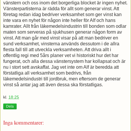
vänstern och oss inom det borgerliga blocket är ingen nyhet.
Vänsterpartisterna är rädda för allt som generar vinst. Att
företag redan idag bedriver verksamhet som ger vinst kan
inte vara en nyhet för någon inte heller för Alf och hans
kamrater. Allt från läkemedelsindustrin till bonden som odlar
maten som serveras på sjukhusen generar någon form av
vinst. Att man går med vinst visar på att man bedriver en
sund verksamhet, vinsterna används dessutom i de allra
flesta fall till att utveckla verksamheten. Att driva allt i
offentlig regi med 5års planer vet vi historiskt hur det har
fungerat, och alla dessa vänstersystem har kollapsat och är
nu i stort sett avskaffat. Jag vet inte om Alf är beredda att
förstatliga all verksamhet som bedrivs, från
läkemedelsindustri till jordbruk, men eftersom de generar
vinst så antar jag att även dessa ska förstatligas.
kl.
18:25
Dela
Inga kommentarer: