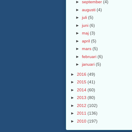
►
september
(4)
►
augusti
(4)
►
juli
(5)
►
juni
(6)
►
maj
(3)
►
april
(5)
►
mars
(5)
►
februari
(6)
►
januari
(5)
►
2016
(49)
►
2015
(41)
►
2014
(60)
►
2013
(80)
►
2012
(102)
►
2011
(136)
►
2010
(197)