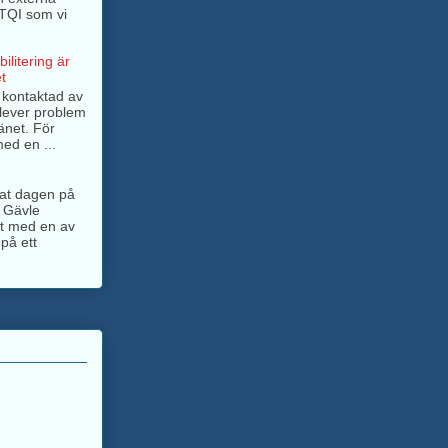
BTQI som vi
ilitering är
t
g kontaktad av
lever problem
änet. För
ed en ...
ngat dagen på
 Gävle
jt med en av
på ett