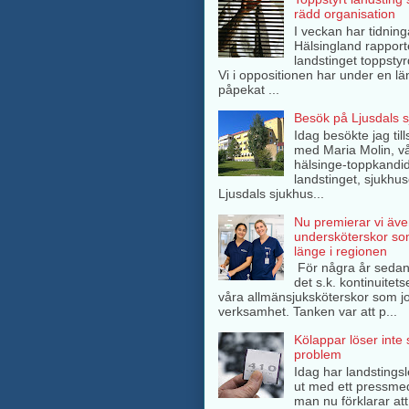
rädd organisation
I veckan har tidning
Hälsingland rappor
landstinget toppsty
Vi i oppositionen har under en lä
påpekat ...
Besök på Ljusdals 
Idag besökte jag ti
med Maria Molin, v
hälsinge-toppkandida
landstinget, sjukhuse
Ljusdals sjukhus...
Nu premierar vi äve
undersköterskor so
länge i regionen
För några år sedan
det s.k. kontinuitets
våra allmänsjuksköterskor som jo
verksamhet. Tanken var att p...
Kölappar löser inte
problem
Idag har landstings
ut med ett pressme
man nu förklarar att