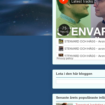
Leta i den här bloggen
Senaste årets populäraste inl
Toppstyrt landsting