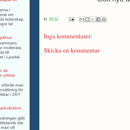
arna i
terat om
rda ledarskap.
kl.
09:32
ngre tid
Inga kommentarer:
sjukhus
llsammans
år moderata
Skicka en kommentar
t till
t i Ljusdal.
n de
m jobbat
 införde man
ersättning för
bbar i 24/7
 sjukvårdens
ledningen gått
ddelande där
 man vill