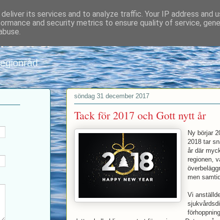
deliver its services and to analyze traffic. Your IP address and 
formance and security metrics to ensure quality of service, gen
nvard
abuse.
regionråd
söndag 31 december 2017
Tack för 2017 och Gott nytt år
Ny börjar 2
2018 tar sna
år där myck
regionen, v
överbeläggn
men samtid
Vi anställd
sjukvårdsdi
förhoppning