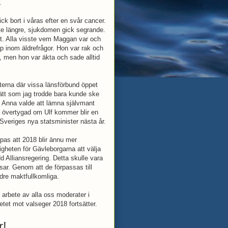
.
gick bort i våras efter en svår cancer.
nte längre, sjukdomen gick segrande.
det. Alla visste vem Maggan var och
inom äldrefrågor. Hon var rak och
 men hon var äkta och sade alltid
terna där vissa länsförbund öppet
sätt som jag trodde bara kunde ske
ch Anna valde att lämna självmant
elt övertygad om Ulf kommer blir en
 Sveriges nya statsminister nästa år.
pas att 2018 blir ännu mer
igheten för Gävleborgarna att välja
 Alliansregering. Detta skulle vara
sar. Genom att de förpassas till
ndre maktfullkomliga.
 arbete av alla oss moderater i
etet mot valseger 2018 fortsätter.
år!