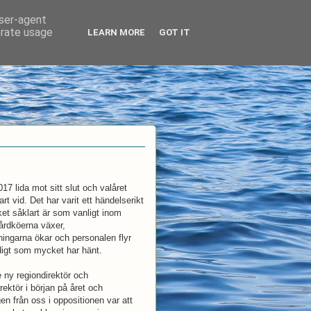
user-agent
erate usage
LEARN MORE
GOT IT
017 lida mot sitt slut och valåret
rt vid. Det har varit ett händelserikt
et såklart är som vanligt inom
årdköerna växer,
ingarna ökar och personalen flyr
igt som mycket har hänt.
e ny regiondirektör och
rektör i början på året och
en från oss i oppositionen var att