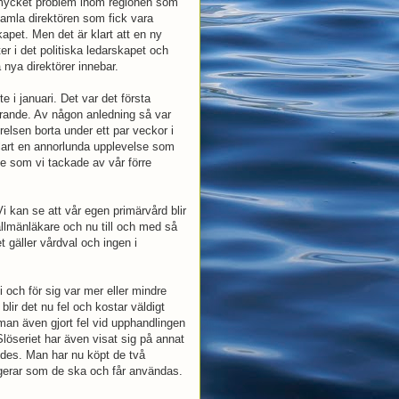
så mycket problem inom regionen som
 gamla direktören som fick vara
apet. Men det är klart att en ny
ter i det politiska ledarskapet och
nya direktörer innebar.
e i januari. Det var det första
rande. Av någon anledning så var
relsen borta under ett par veckor i
 klart en annorlunda upplevelse som
te som vi tackade av vår förre
i kan se att vår egen primärvård blir
å allmänläkare och nu till och med så
 gäller vårdval och ingen i
i och för sig var mer eller mindre
blir det nu fel och kostar väldigt
 man även gjort fel vid upphandlingen
Slöseriet har även visat sig på annat
ndes. Man har nu köpt de två
ngerar som de ska och får användas.