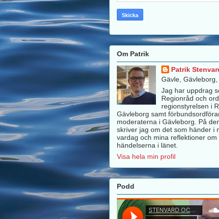
Om Patrik
Patrik Stenvar
Gävle, Gävleborg
Jag har uppdrag 
Regionråd och ord
regionstyrelsen i 
Gävleborg samt förbundsordföra
moderaterna i Gävleborg. På de
skriver jag om det som händer i m
vardag och mina reflektioner om 
händelserna i länet.
Visa hela min profil
Podd