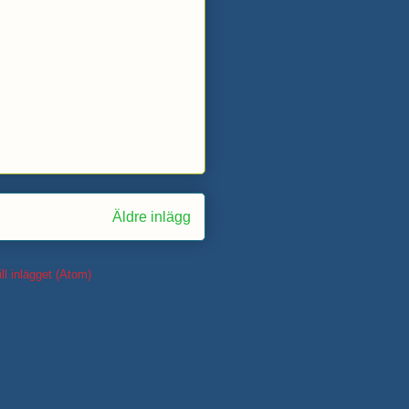
Äldre inlägg
ll inlägget (Atom)