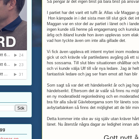
Så pengar är det ingen brist på bara brist på ansvar
I partiet har det varit ett tufft år. Allas vår Maggan 
Hon kämpade in i det sista men till slut gick det i
Maggan var en stor del av partiet i länet och i lan
ingen kunde slå henne på engagemang och kunskap 
ärlig och ibland kunde hon även upplevas som elak,
vad hon tyckte även om inte alla gillade det.
Vi fick även uppleva ett internt myteri inom modera
gick ut och krävde vår partiledares avgång på ett 
hos sossarna. Till slut blev situationen ohållbar o
och vi kunde välja Ulf till vår nya ledare. Jag är h
fantastisk ledare och jag ser fram emot att han blir
Som sagt så var det ett händelserikt år och jag hop
händelserikt. Eftersom det är valår så finns nu möjl
en ny moderatledd regionledning och en moderatledd
bra för alla såväl Gävleborgarna som för länets sos
avbytarbänken så finns det möjlighet att de blir mi
Detta kommer inte ske av sig själv utan kräver hårt
länet. Nu återstår några dagar av ledighet innan arb
ägg
Gott nytt 
 skapar en