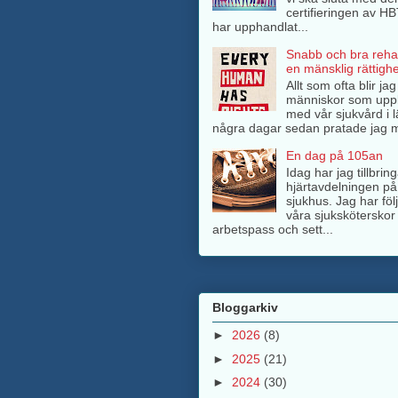
certifieringen av H
har upphandlat...
Snabb och bra rehab
en mänsklig rättighe
Allt som ofta blir ja
människor som upp
med vår sjukvård i l
några dagar sedan pratade jag m
En dag på 105an
Idag har jag tillbri
hjärtavdelningen på
sjukhus. Jag har föl
våra sjuksköterskor 
arbetspass och sett...
Bloggarkiv
►
2026
(8)
►
2025
(21)
►
2024
(30)