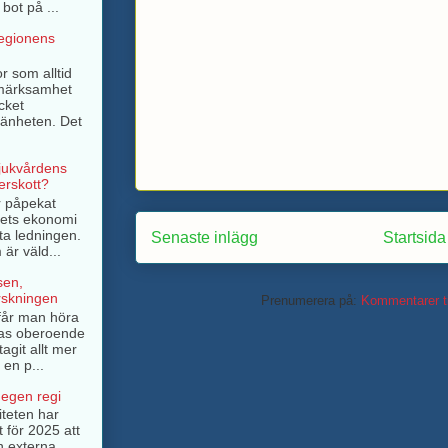
bot på ...
regionens
r som alltid
pmärksamhet
cket
mänheten. Det
sjukvårdens
rskott?
r påpekat
ngets ekonomi
ta ledningen.
Senaste inlägg
Startsida
är väld...
sen,
rskningen
Prenumerera på:
Kommentarer ti
e får man höra
as oberoende
tagit allt mer
 en p...
 egen regi
iteten har
t för 2025 att
n externa