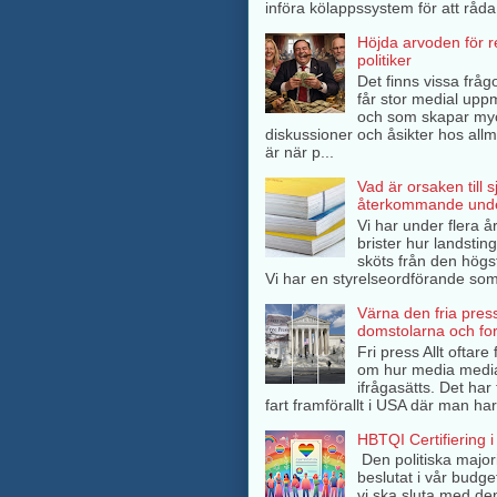
införa kölappssystem för att råda 
Höjda arvoden för 
politiker
Det finns vissa frågo
får stor medial up
och som skapar my
diskussioner och åsikter hos all
är när p...
Vad är orsaken till 
återkommande unde
Vi har under flera å
brister hur landsti
sköts från den högs
Vi har en styrelseordförande som 
Värna den fria pres
domstolarna och fo
Fri press Allt oftar
om hur media medi
ifrågasätts. Det har 
fart framförallt i USA där man har
HBTQI Certifiering i
Den politiska major
beslutat i vår budge
vi ska sluta med de