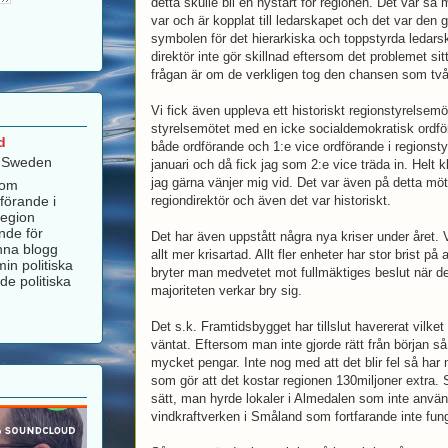
detta skulle bli en nystart för regionen. Det var 
var och är kopplat till ledarskapet och det var den
symbolen för det hierarkiska och toppstyrda ledarsk
direktör inte gör skillnad eftersom det problemet sit
frågan är om de verkligen tog den chansen som två 
Vi fick även uppleva ett historiskt regionstyrelsemöt
styrelsemötet med en icke socialdemokratisk ordfö
d
både ordförande och 1:e vice ordförande i regionsty
, Sweden
januari och då fick jag som 2:e vice träda in. Helt
jag gärna vänjer mig vid. Det var även på detta mö
som
förande i
regiondirektör och även det var historiskt.
Region
nde för
Det har även uppstått några nya kriser under året. V
nna blogg
allt mer krisartad. Allt fler enheter har stor brist p
in politiska
bryter man medvetet mot fullmäktiges beslut när det
de politiska
majoriteten verkar bry sig.
Det s.k. Framtidsbygget har tillslut havererat vilket 
väntat. Eftersom man inte gjorde rätt från början så 
mycket pengar. Inte nog med att det blir fel så har
som gör att det kostar regionen 130miljoner extra. 
sätt, man hyrde lokaler i Almedalen som inte anvä
vindkraftverken i Småland som fortfarande inte fu