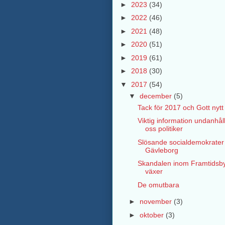
►
2023
(34)
►
2022
(46)
►
2021
(48)
►
2020
(51)
►
2019
(61)
►
2018
(30)
▼
2017
(54)
▼
december
(5)
Tack för 2017 och Gott nytt
Viktig information undanhåll
oss politiker
Slösande socialdemokrater 
Gävleborg
Skandalen inom Framtidsb
växer
De omutbara
►
november
(3)
►
oktober
(3)