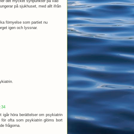
er det mycket synpunkter på vad
ungerar på sjukhuset, med allt ifrån
ska förnyelse som partiet nu
rget igen och lyssnar.
kiatrin.
0:34
t igår höra berättelser om psykiatrin
 för ofta som psykiatrin glöms bort
a de frågorna.