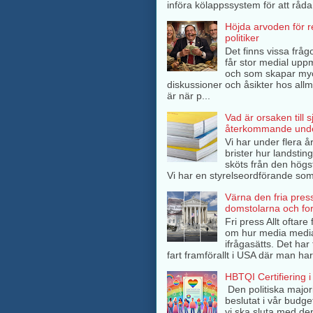
införa kölappssystem för att råda 
Höjda arvoden för 
politiker
Det finns vissa frågo
får stor medial up
och som skapar my
diskussioner och åsikter hos all
är när p...
Vad är orsaken till 
återkommande unde
Vi har under flera å
brister hur landsti
sköts från den högs
Vi har en styrelseordförande som 
Värna den fria pres
domstolarna och fo
Fri press Allt oftar
om hur media medi
ifrågasätts. Det har 
fart framförallt i USA där man har
HBTQI Certifiering i
Den politiska major
beslutat i vår budge
vi ska sluta med de