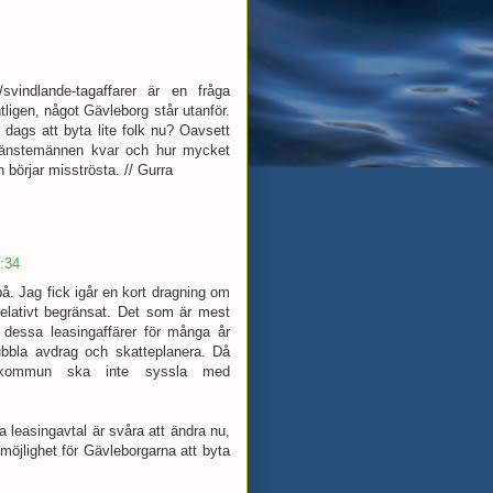
tt/svindlande-tagaffarer är en fråga
tligen, något Gävleborg står utanför.
 dags att byta lite folk nu? Oavsett
 tjänstemännen kvar och hur mycket
 börjar misströsta. // Gurra
0:34
 på. Jag fick igår en kort dragning om
relativt begränsat. Det som är mest
i dessa leasingaffärer för många år
ubbla avdrag och skatteplanera. Då
h kommun ska inte syssla med
 leasingavtal är svåra att ändra nu,
möjlighet för Gävleborgarna att byta