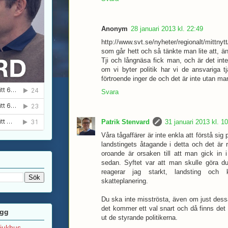
Anonym
28 januari 2013 kl. 22:49
http://www.svt.se/nyheter/regionalt/mittny
som går hett och så tänkte man lite att, än
Tji och långnäsa fick man, och är det inte
om vi byter politik har vi de ansvariga
förtroende inger de och det är inte utan man
Svara
Patrik Stenvard
31 januari 2013 kl. 1
Våra tågaffärer är inte enkla att förstå sig
landstingets åtagande i detta och det är 
oroande är orsaken till att man gick in 
sedan. Syftet var att man skulle göra d
reagerar jag starkt, landsting oc
skatteplanering.
Du ska inte misströsta, även om just dessa
det kommer ett val snart och då finns det 
ägg
ut de styrande politikerna.
sjukhus