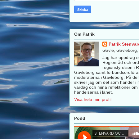
Om Patrik
Patrik Stenvar
Gävle, Gävleborg
Jag har uppdrag 
Regionråd och ord
regionstyrelsen i 
Gävleborg samt förbundsordföra
moderaterna i Gävleborg. På de
skriver jag om det som händer i m
vardag och mina reflektioner om 
händelserna i länet.
Visa hela min profil
Podd