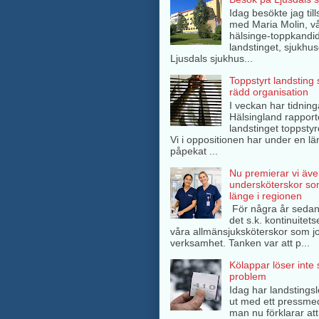
Idag besökte jag ti
med Maria Molin, v
hälsinge-toppkandida
landstinget, sjukhuse
Ljusdals sjukhus...
Toppstyrt landsting
rädd organisation
I veckan har tidning
Hälsingland rappor
landstinget toppsty
Vi i oppositionen har under en lä
påpekat ...
Nu premierar vi äve
undersköterskor so
länge i regionen
För några år sedan
det s.k. kontinuitets
våra allmänsjuksköterskor som jo
verksamhet. Tanken var att p...
Kölappar löser inte
problem
Idag har landstings
ut med ett pressme
man nu förklarar att