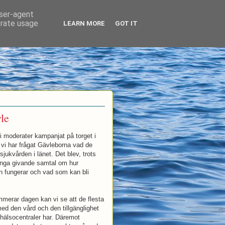
user-agent
erate usage
LEARN MORE
GOT IT
le
i moderater kampanjat på torget i
 vi har frågat Gävleborna vad de
jukvården i länet. Det blev, trots
nga givande samtal om hur
n fungerar och vad som kan bli
mmerar dagen kan vi se att de flesta
ed den vård och den tillgänglighet
hälsocentraler har. Däremot