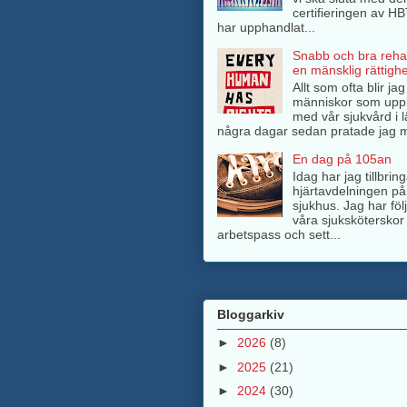
certifieringen av H
har upphandlat...
Snabb och bra rehab
en mänsklig rättighe
Allt som ofta blir ja
människor som upp
med vår sjukvård i l
några dagar sedan pratade jag m
En dag på 105an
Idag har jag tillbri
hjärtavdelningen på
sjukhus. Jag har föl
våra sjuksköterskor 
arbetspass och sett...
Bloggarkiv
►
2026
(8)
►
2025
(21)
►
2024
(30)