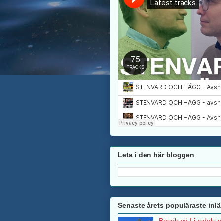
Leta i den här bloggen
Senaste årets populäraste inl
Besök på Ljusdals 