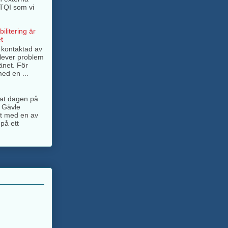
BTQI som vi
ilitering är
t
g kontaktad av
lever problem
änet. För
ed en ...
ngat dagen på
 Gävle
jt med en av
på ett