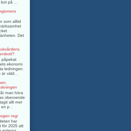
bot på ...
regionens
r som alltid
pmärksamhet
cket
mänheten. Det
sjukvårdens
rskott?
r påpekat
ngets ekonomi
ta ledningen.
är väld...
sen,
rskningen
e får man höra
as oberoende
tagit allt mer
 en p...
 egen regi
iteten har
t för 2025 att
n externa