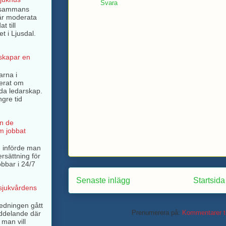
Svara
llsammans
år moderata
t till
t i Ljusdal.
 skapar en
arna i
terat om
rda ledarskap.
ngre tid
n de
m jobbat
 införde man
ersättning för
bbar i 24/7
Senaste inlägg
Startsida
 sjukvårdens
ledningen gått
Prenumerera på:
Kommentarer ti
ddelande där
 man vill