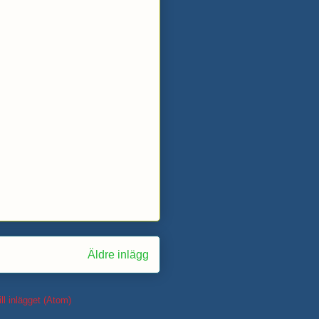
Äldre inlägg
ll inlägget (Atom)