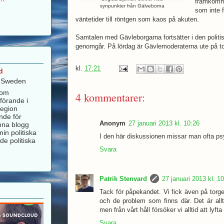
framkomm
synpunkter från Gälveborna
som inte f
väntetider till röntgen som kaos på akuten.
Samtalen med Gävleborgarna fortsätter i den politi
genomgår. På lördag är Gävlemoderaterna ute på to
kl.
17:21
d
, Sweden
som
4 kommentarer:
förande i
Region
nde för
Anonym
27 januari 2013 kl. 10:26
nna blogg
in politiska
I den här diskussionen missar man ofta psy
de politiska
Svara
Patrik Stenvard
27 januari 2013 kl. 1
Tack för påpekandet. Vi fick även på torge
och de problem som finns där. Det är allt
men från vårt håll försöker vi alltid att lyft
Svara