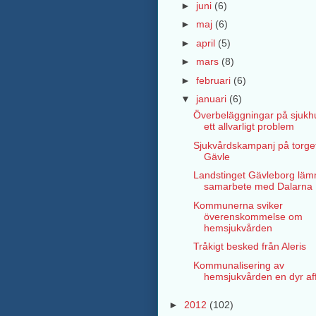
►
juni
(6)
►
maj
(6)
►
april
(5)
►
mars
(8)
►
februari
(6)
▼
januari
(6)
Överbeläggningar på sjuk
ett allvarligt problem
Sjukvårdskampanj på torget
Gävle
Landstinget Gävleborg läm
samarbete med Dalarna
Kommunerna sviker
överenskommelse om
hemsjukvården
Tråkigt besked från Aleris
Kommunalisering av
hemsjukvården en dyr af
►
2012
(102)