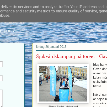
deliver its services and to analyze traffic. Your IP address and 
formance and security metrics to ensure quality of service, gen
nvard
abuse.
regionråd
lördag 26 januari 2013
Sjukvårdskampanj på torget i Gäv
Idag har v
Gävle där
anser om s
kylan, må
sjukvårde
bättre.
När vi su
är nöjda m
som våra 
Birgitta Bjerkén skriver ned