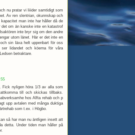
ch nu pratar vi liiider samtidigt som
änet. Av ren slentrian, okunnskap och
 kapacitet man inte har håller då de
 det om än kanske inte en katastrof
saktören inte bryr sig om den andre
ngar utom länet. Här er det inte en
b och sin läxa helt uppenbart för oss
ser lidandet och köerna för våra
 Ledsen betraktare.
:55
t. Fick nyligen höra 1/3 av alla som
attkomma till och skickas tillbaks.
habverksamhe hos Alfta rehab och p
 sagt upp avtalen med många duktiga
rtrehab som t.ex. i Högbo.
kan så har man nu äntligen insett att
da detta. Under tiden man håller på
r.