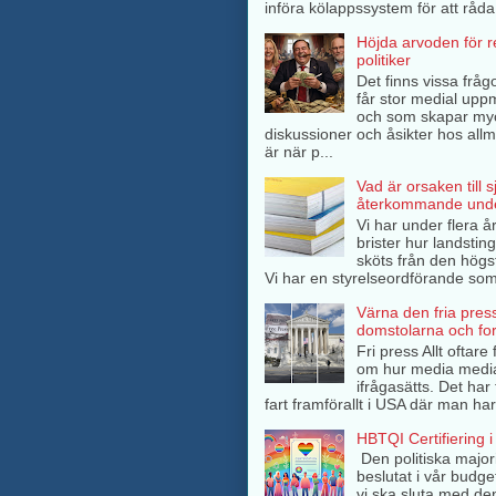
införa kölappssystem för att råda 
Höjda arvoden för 
politiker
Det finns vissa frågo
får stor medial up
och som skapar my
diskussioner och åsikter hos all
är när p...
Vad är orsaken till 
återkommande unde
Vi har under flera å
brister hur landsti
sköts från den högs
Vi har en styrelseordförande som 
Värna den fria pres
domstolarna och fo
Fri press Allt oftar
om hur media medi
ifrågasätts. Det har 
fart framförallt i USA där man har
HBTQI Certifiering i
Den politiska major
beslutat i vår budge
vi ska sluta med de