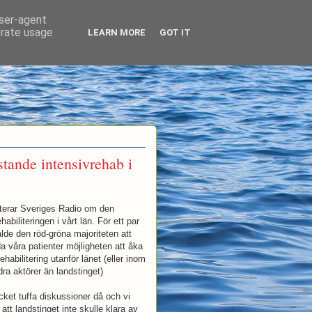
user-agent
erate usage
LEARN MORE
GOT IT
stande intensivrehab i
rterar Sveriges Radio om den
habiliteringen i vårt län. För ett par
lde den röd-gröna majoriteten att
da våra patienter möjligheten att åka
vrehabilitering utanför länet (eller inom
ndra aktörer än landstinget)
ket tuffa diskussioner då och vi
att landstinget inte skulle klara av