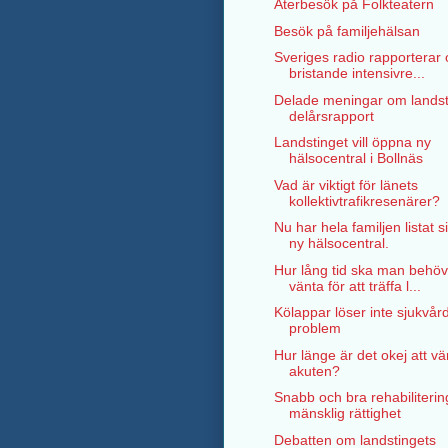
Återbesök på Folkteatern
Besök på familjehälsan
Sveriges radio rapporterar
bristande intensivre...
Delade meningar om landst
delårsrapport
Landstinget vill öppna ny
hälsocentral i Bollnäs
Vad är viktigt för länets
kollektivtrafikresenärer?
Nu har hela familjen listat s
ny hälsocentral.
Hur lång tid ska man behö
vänta för att träffa l...
Kölappar löser inte sjukvår
problem
Hur länge är det okej att v
akuten?
Snabb och bra rehabiliterin
mänsklig rättighet
Debatten om landstingets