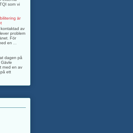
BTQI som vi
ilitering är
t
g kontaktad av
lever problem
änet. För
ed en ...
ngat dagen på
 Gävle
jt med en av
på ett