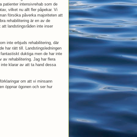
a patienter intensivrehab som de
av, vilket nu allt fler påpekar. Vi
an försöka påverka majoriteten att
bra rehabilitering är en av de
t att landstingsråden inte inser
om inte erbjuds rehabilitering, där
de har rätt till. Landstingsledningen
r fantastiskt duktiga men de har inte
 av rehabilitering. Jag har flera
 inte klarar av att ta hand dessa
 förklaringar om att vi minsann
ngen öppnar ögonen och ser hur