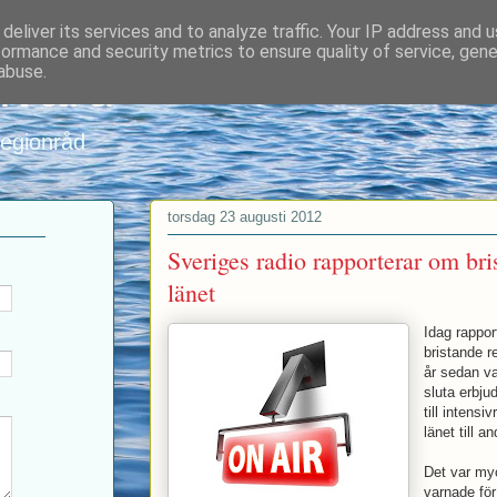
deliver its services and to analyze traffic. Your IP address and 
formance and security metrics to ensure quality of service, gen
nvard
abuse.
regionråd
torsdag 23 augusti 2012
Sveriges radio rapporterar om bri
länet
Idag rappo
bristande re
år sedan va
sluta erbju
till intensi
länet till a
Det var myc
varnade för 