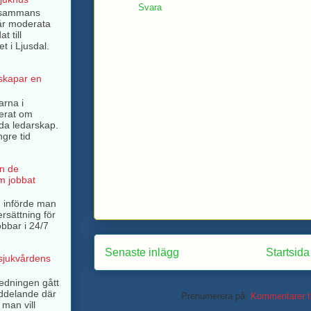
Svara
llsammans
år moderata
t till
t i Ljusdal.
 skapar en
arna i
terat om
rda ledarskap.
ngre tid
n de
m jobbat
 införde man
ersättning för
bbar i 24/7
Senaste inlägg
Startsida
 sjukvårdens
ledningen gått
ddelande där
Prenumerera på:
Kommentarer ti
 man vill