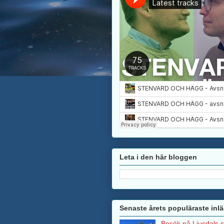
Leta i den här bloggen
Senaste årets populäraste inl
Besök på Ljusdals 