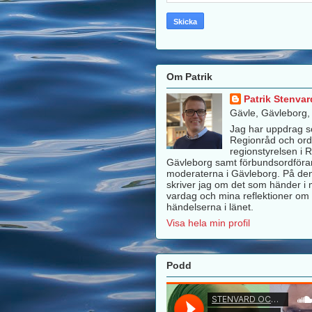
Om Patrik
Patrik Stenvar
Gävle, Gävleborg
Jag har uppdrag 
Regionråd och ord
regionstyrelsen i 
Gävleborg samt förbundsordföra
moderaterna i Gävleborg. På de
skriver jag om det som händer i m
vardag och mina reflektioner om 
händelserna i länet.
Visa hela min profil
Podd