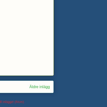
Äldre inlägg
ll inlägget (Atom)