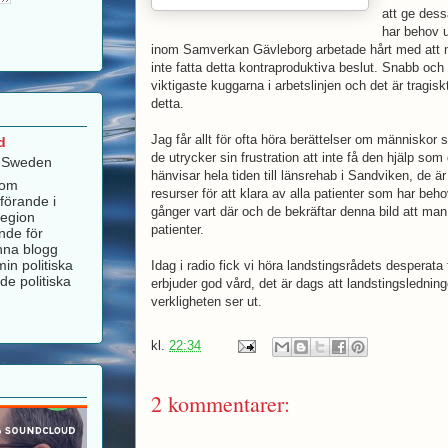
att ge dess
har behov ut
inom Samverkan Gävleborg arbetade hårt med att m
inte fatta detta kontraproduktiva beslut. Snabb och 
viktigaste kuggarna i arbetslinjen och det är tragisk
detta.
Jag får allt för ofta höra berättelser om människor s
d
de utrycker sin frustration att inte få den hjälp som 
, Sweden
hänvisar hela tiden till länsrehab i Sandviken, de ä
som
resurser för att klara av alla patienter som har behov
förande i
gånger vart där och de bekräftar denna bild att man
Region
patienter.
nde för
nna blogg
in politiska
Idag i radio fick vi höra landstingsrådets desperata
de politiska
erbjuder god vård, det är dags att landstingsledni
verkligheten ser ut.
kl.
22:34
2 kommentarer: