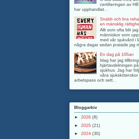
certifieringen av H
har upphandlat...
Snabb och bra rehab
en mänsklig rättighe
Allt som ofta blir ja
människor som upp
med vår sjukvård i l
några dagar sedan pratade jag m
En dag på 105an
Idag har jag tillbri
hjärtavdelningen på
sjukhus. Jag har föl
våra sjuksköterskor 
arbetspass och sett...
Bloggarkiv
►
2026
(8)
►
2025
(21)
►
2024
(30)