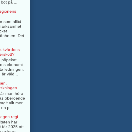
bot på ...
regionens
r som alltid
pmärksamhet
cket
mänheten. Det
sjukvårdens
rskott?
r påpekat
ngets ekonomi
ta ledningen.
är väld...
sen,
rskningen
e får man höra
as oberoende
tagit allt mer
 en p...
 egen regi
iteten har
t för 2025 att
n externa