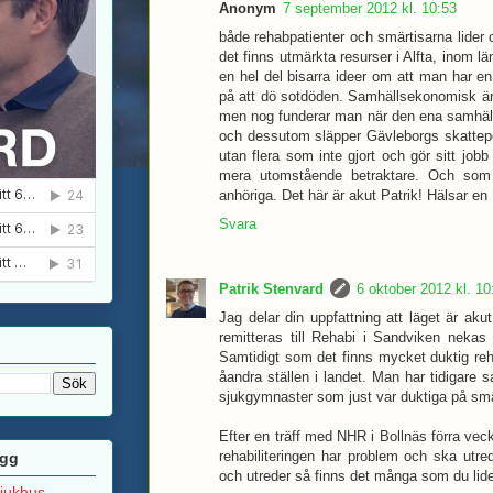
Anonym
7 september 2012 kl. 10:53
både rehabpatienter och smärtisarna lider o
det finns utmärkta resurser i Alfta, inom l
en hel del bisarra ideer om att man har en
på att dö sotdöden. Samhällsekonomisk är
men nog funderar man när den ena samhäll
och dessutom släpper Gävleborgs skattepe
utan flera som inte gjort och gör sitt job
mera utomstående betraktare. Och som 
anhöriga. Det här är akut Patrik! Hälsar en
Svara
Patrik Stenvard
6 oktober 2012 kl. 10
Jag delar din uppfattning att läget är aku
remitteras till Rehabi i Sandviken nekas 
Samtidigt som det finns mycket duktig re
åandra ställen i landet. Man har tidigare
sjukgymnaster som just var duktiga på smä
Efter en träff med NHR i Bollnäs förra vec
rehabiliteringen har problem och ska utre
ägg
och utreder så finns det många som du lide
sjukhus