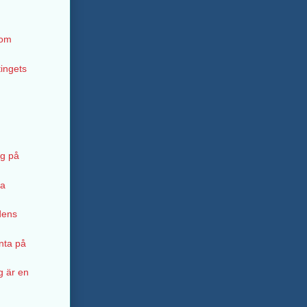
 om
ingets
ig på
va
dens
änta på
g är en