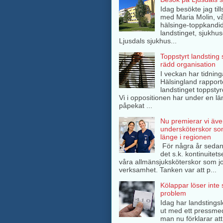
Idag besökte jag ti
med Maria Molin, v
hälsinge-toppkandida
landstinget, sjukhuse
Ljusdals sjukhus...
Toppstyrt landsting
rädd organisation
I veckan har tidning
Hälsingland rappor
landstinget toppsty
Vi i oppositionen har under en lä
påpekat ...
Nu premierar vi äve
undersköterskor so
länge i regionen
För några år sedan
det s.k. kontinuitets
våra allmänsjuksköterskor som jo
verksamhet. Tanken var att p...
Kölappar löser inte
problem
Idag har landstings
ut med ett pressme
man nu förklarar att